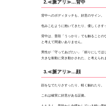
2.≪脈アリ≫…背中
髪
5.
≪
背中へのボディタッチも、好意のサイン。
脈
包みこむように抱いてきたり、優しくさす
ナ
シ
背中は、普段「うっかり」でも触ることの
≫…
と考えて間違いありません。
脚・
ヒ
男性が「守ってあげたい」「頼りにしてほ
ザ
大きな衝動に突き動かされた、と考えられ
6.
≪
3.≪脈アリ≫…顔
脈
ナ
顔をなでたりさすったり、軽く触れたり。
シ
≫…
これは確実に好意がある証拠。
腰
7.
もちろん、普段から女慣れしている軽い男