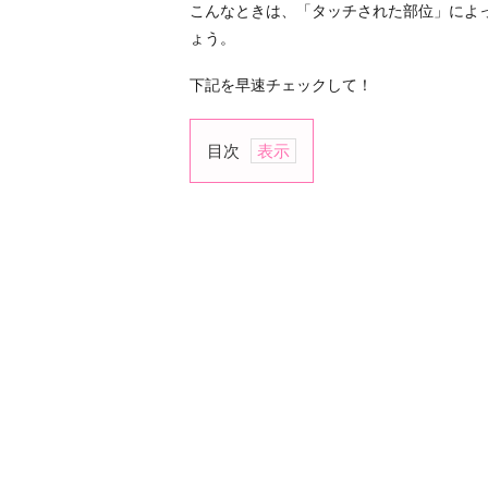
こんなときは、「タッチされた部位」によ
ょう。
下記を早速チェックして！
目次
1.
≪
脈
ア
リ
≫…
腕・
手
2.
≪
脈
ア