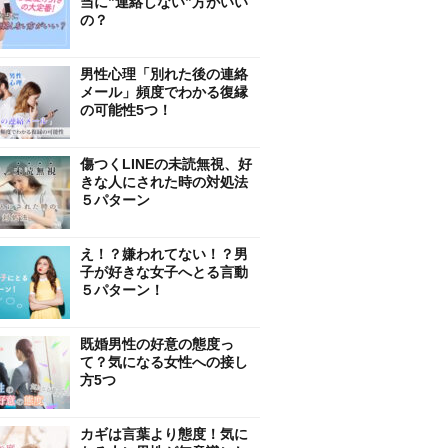
当に”連絡しない”方がいい
の？
男性心理「別れた後の連絡
メール」頻度でわかる復縁
の可能性5つ！
傷つくLINEの未読無視、好
きな人にされた時の対処法
５パターン
え！？嫌われてない！？男
子が好きな女子へとる言動
５パターン！
既婚男性の好意の態度っ
て？気になる女性への接し
方5つ
カギは言葉より態度！気に