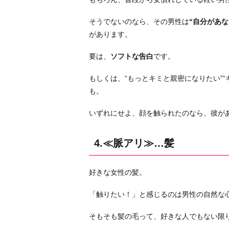
≪
そうでないのなら、その男性は
“自分があ
脈
があります。
ナ
シ
要は、
ソフトな告白
です。
≫…
太
もしくは、“もっとキミと親密になりたい”
も
も。
も
いずれにせよ、顔を触られたのなら、彼が
お
わ
り
4.≪脈アリ≫…髪
に
好きな女性の髪。
「触りたい！」と感じるのは男性の自然な
そもそも髪の毛って、好きな人でもない限