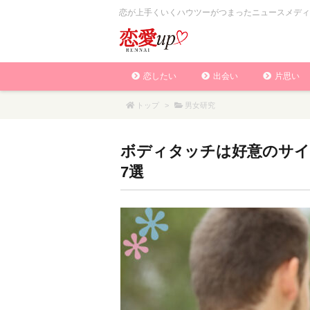
恋が上手くいくハウツーがつまったニュースメディ
恋したい
出会い
片思い
トップ
>
男女研究
ボディタッチは好意のサイ
7選