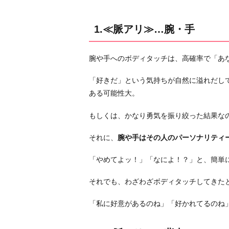
リ
≫…
1.≪脈アリ≫…腕・手
背
中
腕や手へのボディタッチは、高確率で「あ
3.
≪
「好きだ」という気持ちが自然に溢れだし
脈
ある可能性大。
ア
もしくは、かなり勇気を振り絞った結果な
リ
≫…
それに、
腕や手はその人のパーソナリティ
顔
4.
「やめてよッ！」「なによ！？」と、簡単
≪
それでも、わざわざボディタッチしてきた
脈
ア
「私に好意があるのね」「好かれてるのね
リ
≫…