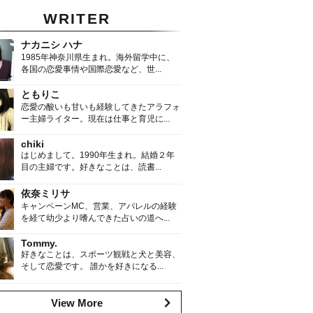
WRITER
ナカニシ ハナ
1985年神奈川県生まれ。海外留学中に、
各国の恋愛事情や国際恋愛など、世...
ともりこ
恋愛の酸いも甘いも経験してきたアラフォ
ー主婦ライター。現在は仕事と育児に...
chiki
はじめまして。1990年生まれ。結婚２年
目の主婦です。好きなことは、読書...
依奈ミリサ
キャンペーンMC、営業、アパレルの経験
を経て幼少より嗜んできた占いの道へ...
Tommy.
好きなことは、スポーツ観戦と犬と美容、
そして恋愛です。 誰かを好きになる...
View More