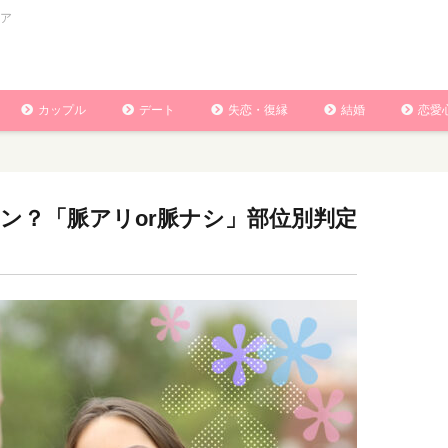
ア
カップル
デート
失恋・復縁
結婚
恋愛
ン？「脈アリor脈ナシ」部位別判定