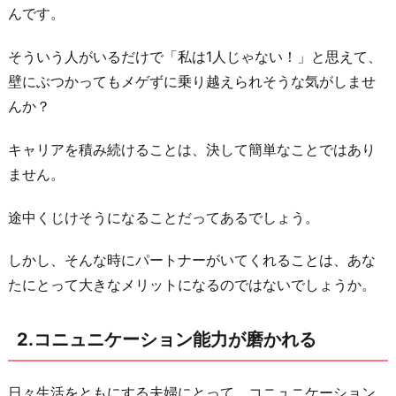
ョ
んです。
ン
そういう人がいるだけで「私は1人じゃない！」と思えて、
能
壁にぶつかってもメゲずに乗り越えられそうな気がしませ
力
んか？
が
磨
キャリアを積み続けることは、決して簡単なことではあり
か
ません。
れ
る
途中くじけそうになることだってあるでしょう。
3.
しかし、そんな時にパートナーがいてくれることは、あな
「仕
たにとって大きなメリットになるのではないでしょうか。
事
と
家
2.コニュニケーション能力が磨かれる
庭
を
日々生活をともにする夫婦にとって、コニュニケーション