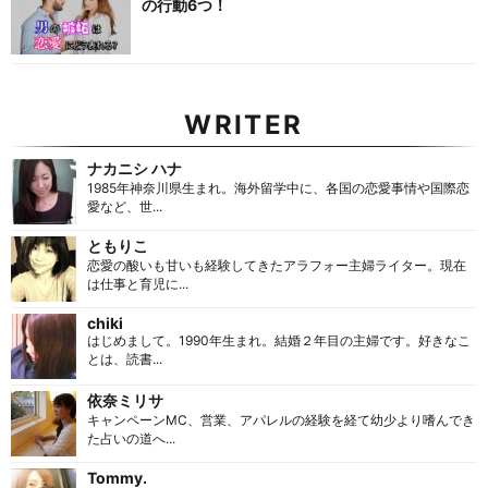
の行動6つ！
WRITER
ナカニシ ハナ
1985年神奈川県生まれ。海外留学中に、各国の恋愛事情や国際恋
愛など、世...
ともりこ
恋愛の酸いも甘いも経験してきたアラフォー主婦ライター。現在
は仕事と育児に...
chiki
はじめまして。1990年生まれ。結婚２年目の主婦です。好きなこ
とは、読書...
依奈ミリサ
キャンペーンMC、営業、アパレルの経験を経て幼少より嗜んでき
た占いの道へ...
Tommy.