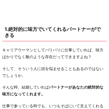
ー
ト
ナ
ー
1.絶対的に味方でいてくれるパートナーがで
が
きる
で
き
る
キャリアウーマンとしてバリバリに仕事していれば、味方
ばかりでなく敵のような存在だってできますよね？
2.
コ
そして、そういう人に頭を悩ませることもあるのではない
ニ
でしょうか。
ュ
ニ
そんな時、結婚していれば
パートナーがあなたの絶対的な
ケ
味方になってくれます。
ー
シ
仕事で参っている時でも、いつもそばにいて支えてくれる