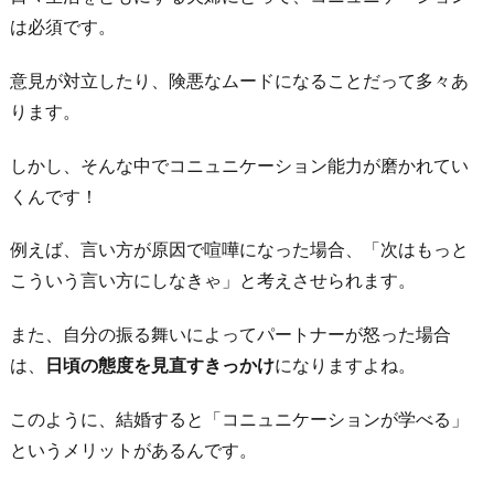
両
は必須です。
立
す
意見が対立したり、険悪なムードになることだって多々あ
る
ります。
女
しかし、そんな中でコニュニケーション能力が磨かれてい
性」
くんです！
と
憧
例えば、言い方が原因で喧嘩になった場合、「次はもっと
れ
こういう言い方にしなきゃ」と考えさせられます。
の
存
また、自分の振る舞いによってパートナーが怒った場合
在
は、
日頃の態度を見直すきっかけ
になりますよね。
に
な
このように、結婚すると「コニュニケーションが学べる」
れ
というメリットがあるんです。
る