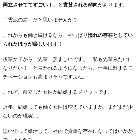
両立させててすごい！」と賞賛される傾向
があります。
余
裕
「雲泥の差」だと思いませんか？
が
で
これからも働き続けるなら、やっぱり
憧れの存在としてい
き
られたほうが楽しい
はず！
る
後輩女子から「先輩、羨ましいです」「私も先輩みたいに
5.
なりたい！」と言われるようになったら、仕事に対するモ
子
チベーションも高まりそうですよね。
育
て
これぞ、自立した女性が結婚するメリットです。
を
通
近年、結婚しても働く女性は増えていますが、まだまだ少
し
ないのが現実…。
て
新
思い切って婚活して、社内で貴重な存在になってはいかが
た
でしょうか？