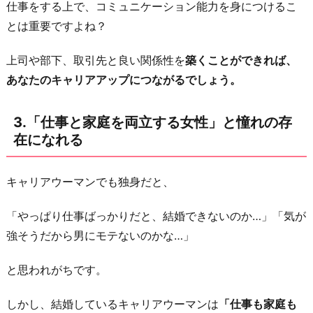
仕事をする上で、コミュニケーション能力を身につけるこ
4.
とは重要ですよね？
「仕
事
上司や部下、取引先と良い関係性を
築くことができれば、
は
あなたのキャリアアップにつながるでしょう。
い
つ
3.「仕事と家庭を両立する女性」と憧れの存
で
在になれる
も
辞
キャリアウーマンでも独身だと、
め
ら
「やっぱり仕事ばっかりだと、結婚できないのか…」「気が
れ
強そうだから男にモテないのかな…」
る」
と
と思われがちです。
心
しかし、結婚しているキャリアウーマンは
「仕事も家庭も
の