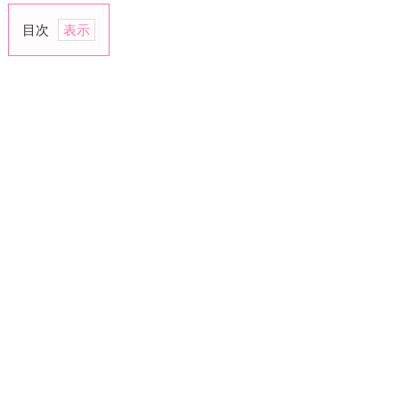
目次
1.
絶
対
的
に
味
方
で
い
て
く
れ
る
パ