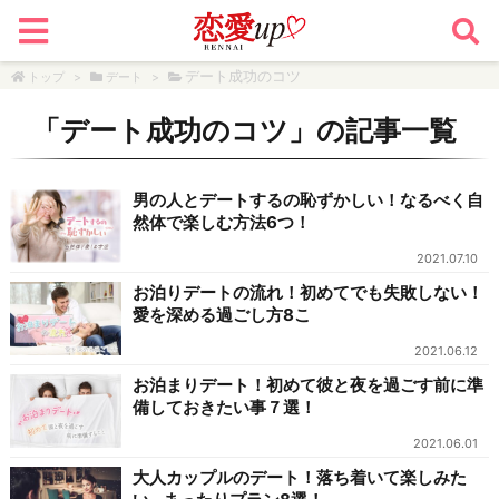
デート成功のコツ
トップ
>
デート
>
「
デート成功のコツ
」の記事一覧
男の人とデートするの恥ずかしい！なるべく自
然体で楽しむ方法6つ！
2021.07.10
お泊りデートの流れ！初めてでも失敗しない！
愛を深める過ごし方8こ
2021.06.12
お泊まりデート！初めて彼と夜を過ごす前に準
備しておきたい事７選！
2021.06.01
大人カップルのデート！落ち着いて楽しみた