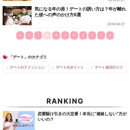
2019.07.21
気になる年の差！デートの誘い方は？年が離れ
た彼への声のかけ方6選
2019.06.27
«
‹
1
2
3
4
5
6
7
›
»
「デート」のカテゴリ
デートのファッション
デートのポイント
デート成功のコツ
RANKING
恋愛駆け引きの大定番！本当に”連絡しない”方が
いいの？