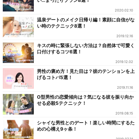
い…まったりプラン8選！
2020.02.10
温泉デートのメイク日帰り編！素顔に自信がな
い時のテクニック8選！
2019.12.16
キスの時に緊張しない方法は？自然体で可愛く
口付けするコツ6選！
2019.12.02
男性の褒め方！見た目は？彼のテンションを上
げるコトバ5選！
2019.11.16
O型男性の恋愛傾向は？気になる彼を振り向か
せる必殺5テクニック！
2019.08.15
シャイな男性とのデート！楽しい時間にするた
めの心構え9ヶ条！