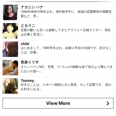
ナカニシ ハナ
1985年神奈川県生まれ。海外留学中に、各国の恋愛事情や国際恋
愛など、世...
ともりこ
恋愛の酸いも甘いも経験してきたアラフォー主婦ライター。現在
は仕事と育児に...
chiki
はじめまして。1990年生まれ。結婚２年目の主婦です。好きなこ
とは、読書...
依奈ミリサ
キャンペーンMC、営業、アパレルの経験を経て幼少より嗜んでき
た占いの道へ...
Tommy.
好きなことは、スポーツ観戦と犬と美容、そして恋愛です。 誰か
を好きになる...
View More