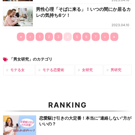
2023.04.16
男性心理「そばに来る」！いつの間にか居るカ
レの気持ち6ツ！
2023.04.10
«
‹
1
2
3
4
5
6
7
›
»
「男女研究」のカテゴリ
モテる女
モテる恋愛術
女研究
男研究
RANKING
恋愛駆け引きの大定番！本当に”連絡しない”方が
いいの？