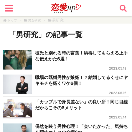
男研究
トップ
>
男女研究
>
「
男研究
」の記事一覧
彼氏と別れる時の言葉！納得してもらえる上手
な伝えかた6選！
2023.05.18
職場の既婚男性が嫉妬！？結婚してるくせにヤ
キモチを妬くワケ6個！
2023.05.16
「カップルで身長差ない」の良い所！同じ目線
だからこその6メリット
2023.05.14
偶然を装う男性心理！「会いたかった」気持ち