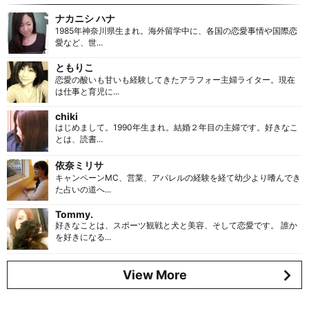
ナカニシ ハナ
1985年神奈川県生まれ。海外留学中に、各国の恋愛事情や国際恋
愛など、世...
ともりこ
恋愛の酸いも甘いも経験してきたアラフォー主婦ライター。現在
は仕事と育児に...
chiki
はじめまして。1990年生まれ。結婚２年目の主婦です。好きなこ
とは、読書...
依奈ミリサ
キャンペーンMC、営業、アパレルの経験を経て幼少より嗜んでき
た占いの道へ...
Tommy.
好きなことは、スポーツ観戦と犬と美容、そして恋愛です。 誰か
を好きになる...
View More