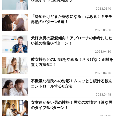
を隠すオトコの心境6つ
2023.05.10
「冷めたけどまた好きになる」はある！キモチ
再熱のパターン6選！
2023.05.06
犬好き男の恋愛傾向！アプローチの参考にした
い彼の性格6パターン！
2023.04.30
彼女持ちとのLINEをやめる！さりげなく距離を
置く方法6コ！
2023.04.26
不機嫌な彼氏への対応！ムスッとし続ける彼を
コントロールする6方法
2023.04.18
女友達が多い男の性格！男女の友情アリ派な男
のタイプ6パターン！