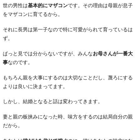
な
世の男性は
基本的にマザコン
です。その理由は母親が息子
た
をマザコンに育てるから。
は
大
それに長男は第一子なので特に可愛がられて育っているは
切
ず。
な
ぱっと見では分からないですが、みんな
お母さんが一番大
娘
事
なのです。
だ
か
もちろん親を大事にするのは大切なことだし、蔑ろにする
ら
よりは良いに決まってます。
6.
結
しかし、結婚となると話は変わってきます。
婚
妻と親の板挟みになった時、味方をするのは結局自分の親
自
だから。
体
を