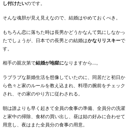
結
し付けたい
のです。
婚
は
そんな魂胆が見え見えなので、結婚はやめておくべき。
親
もちろん恋に落ちた時は長男かどうかなんて気にしなかっ
の
たでしょうが、日本での長男との結婚は
かなりリスキー
で
面
す。
倒
を
相手の親次第で
結婚が地獄に
なりますから…。
み
る
ラブラブな新婚生活を想像していたのに、同居だと初日か
た
ら色々と家のルールを教え込まれ、料理の腕前をチェック
め
され、その家のやり方に従わされる。
に
す
朝は誰よりも早く起きて全員の食事の準備、全員分の洗濯
る
と家中の掃除、食材の買い出し、昼は姑の好みに合わせて
も
用意し、夜はまた全員分の食事の用意。