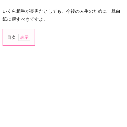
いくら相手が長男だとしても、今後の人生のために一旦白
紙に戻すべきですよ。
目次
1.
一
生
こ
き
使
わ
れ
る
か
ら