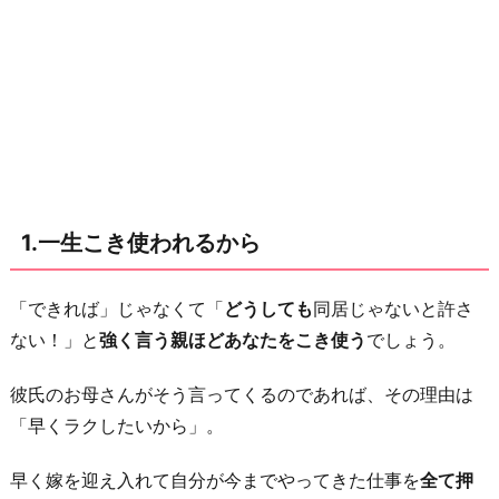
2.
旦
那
は
味
方
し
1.一生こき使われるから
て
く
れ
「できれば」じゃなくて「
どうしても
同居じゃないと許さ
な
ない！」と
強く言う親ほどあなたをこき使う
でしょう。
い
彼氏のお母さんがそう言ってくるのであれば、その理由は
か
「早くラクしたいから」。
ら
3.
早く嫁を迎え入れて自分が今までやってきた仕事を
全て押