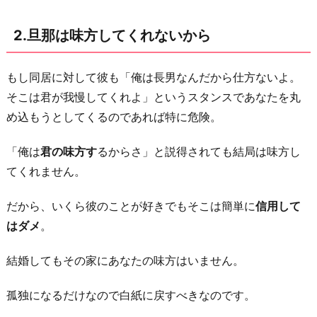
得
な
2.旦那は味方してくれないから
い
か
もし同居に対して彼も「俺は長男なんだから仕方ないよ。
ら
そこは君が我慢してくれよ」というスタンスであなたを丸
5.
め込もうとしてくるのであれば特に危険。
あ
な
「俺は
君の味方す
るからさ」と説得されても結局は味方し
た
てくれません。
の
親
だから、いくら彼のことが好きでもそこは簡単に
信用して
に
はダメ
。
と
結婚してもその家にあなたの味方はいません。
っ
て
孤独になるだけなので白紙に戻すべきなのです。
あ