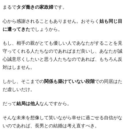
の
まるで
タダ働きの家政婦
です。
じ
ゃ
心から感謝されることもありません。おそらく
姑も同じ目
な
に遭ってきた
でしょうから。
い
か
もし、相手の親がとても優しい人であなたがすることを見
ら
守ってくれる人たちなのであればまだ良いし、あなたが誠
4.
心誠意尽くしたいと思う人たちなのであれば、もちろん反
平
対はしません。
穏
しかし、そこまでの
関係も築けていない段階
での同居はた
な
だ虚しいだけ。
生
活
だって
結局は他人
なんですから。
は
あ
そんな未来を想像して笑いながら幸せに過ごせる自信がな
り
いのであれば、長男との結婚は考え直すべき。