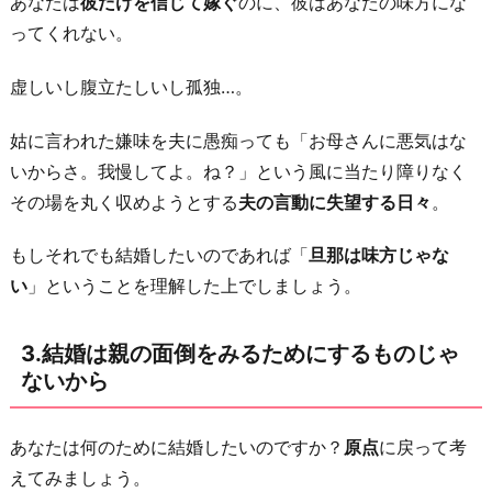
あなたは
彼だけを信じて嫁ぐ
のに、彼はあなたの味方にな
後
ってくれない。
悔
す
虚しいし腹立たしいし孤独…。
る
こ
姑に言われた嫌味を夫に愚痴っても「お母さんに悪気はな
と
いからさ。我慢してよ。ね？」という風に当たり障りなく
に
その場を丸く収めようとする
夫の言動に失望する日々
。
な
もしそれでも結婚したいのであれば「
旦那は味方じゃな
る
い
」ということを理解した上でしましょう。
か
ら
3.結婚は親の面倒をみるためにするものじゃ
お
ないから
わ
り
あなたは何のために結婚したいのですか？
原点
に戻って考
に
えてみましょう。