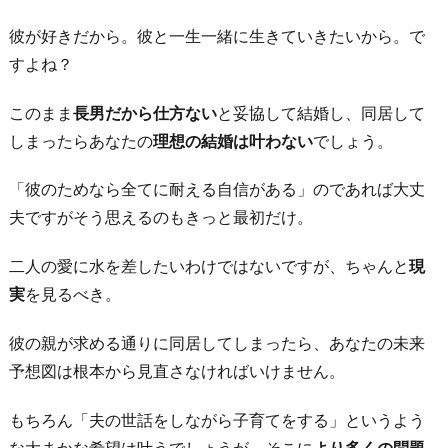
彼が好きだから。彼と一生一緒に生きていきたいから。で
すよね？
このまま
長男だから仕方ない
と妥協して結婚し、同居して
しまったらあなたの
理想の結婚は叶わない
でしょう。
「彼のためなら全てに耐える自信がある」のであれば大丈
夫ですがそう思えるのもきっと最初だけ。
二人の愛に水を差したいわけではないですが、ちゃんと
現
実
を見るべき。
彼の親が求める通りに同居してしまったら、あなたの未来
予想図は根本から見直さなければいけません。
もちろん「夫の世話をしながら子育てをする」というよう
な大まかな希望は叶うでしょうが、そこに
より多くの問題