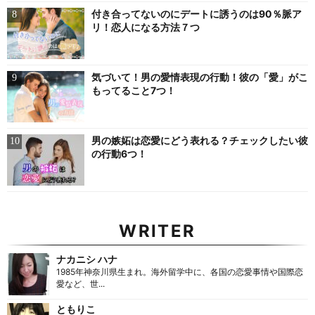
付き合ってないのにデートに誘うのは90％脈ア
リ！恋人になる方法７つ
気づいて！男の愛情表現の行動！彼の「愛」がこ
もってること7つ！
男の嫉妬は恋愛にどう表れる？チェックしたい彼
の行動6つ！
WRITER
ナカニシ ハナ
1985年神奈川県生まれ。海外留学中に、各国の恋愛事情や国際恋
愛など、世...
ともりこ