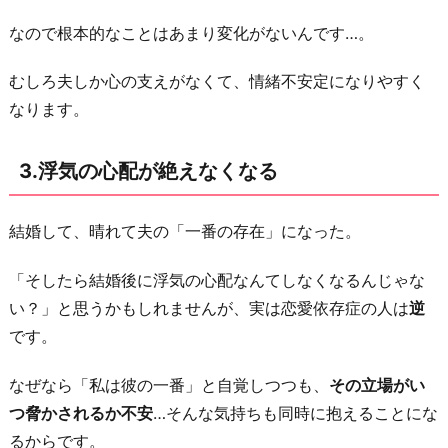
恨
なので根本的なことはあまり変化がないんです…。
む
よ
むしろ夫しか心の支えがなくて、情緒不安定になりやすく
う
なります。
に
な
3.浮気の心配が絶えなくなる
る
6.
結婚して、晴れて夫の「一番の存在」になった。
結
婚
「そしたら結婚後に浮気の心配なんてしなくなるんじゃな
生
い？」と思うかもしれませんが、実は恋愛依存症の人は
逆
活
です。
が
マ
なぜなら「私は彼の一番」と自覚しつつも、
その立場がい
ン
つ脅かされるか不安
…そんな気持ちも同時に抱えることにな
ネ
るからです。