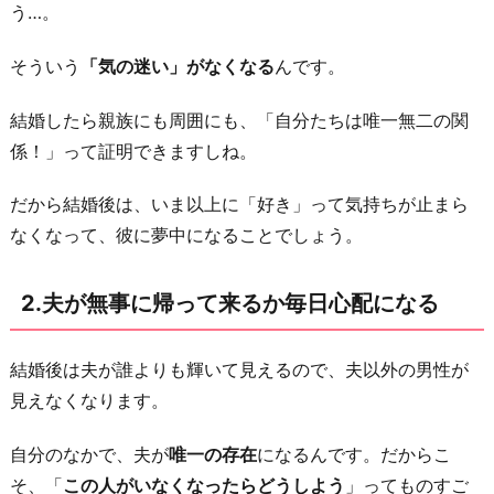
気
う…。
の
そういう
「気の迷い」がなくなる
んです。
心
配
結婚したら親族にも周囲にも、「自分たちは唯一無二の関
が
係！」って証明できますしね。
絶
え
だから結婚後は、いま以上に「好き」って気持ちが止まら
な
なくなって、彼に夢中になることでしょう。
く
な
2.夫が無事に帰って来るか毎日心配になる
る
4.
結婚後は夫が誰よりも輝いて見えるので、夫以外の男性が
人
見えなくなります。
間
関
自分のなかで、夫が
唯一の存在
になるんです。だからこ
係
そ、「
この人がいなくなったらどうしよう
」ってものすご