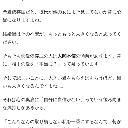
リ
恋愛依存症だと、彼氏が他の女によそ見してないか常に心
に
配になりますよね。
な
る
結婚後はその不安が、もっともっと大きくなると思ってく
と
ださい。
浮
気
そもそも恋愛依存症の人は
人間不信
の傾向があります。常
し
に、相手の愛を「本当に？」って疑っています。
て
そして悲しいことに、大きい愛をもらえばもらうほど、疑
し
いも大きくなるんですよね…。
ま
う
それは心の奥底に「自分に自信がない」っていう後ろ向き
お
な気持ちがあるから。
わ
り
「こんななんの取り柄もない私を一番にするなんて、
何か
に