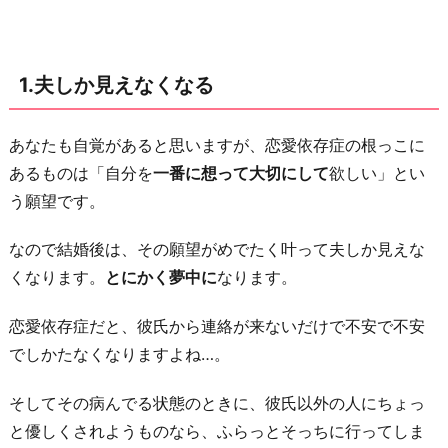
に
帰
っ
1.夫しか見えなくなる
て
来
る
あなたも自覚があると思いますが、恋愛依存症の根っこに
か
あるものは「自分を
一番に想って大切にして
欲しい」とい
毎
う願望です。
日
なので結婚後は、その願望がめでたく叶って夫しか見えな
心
くなります。
とにかく夢中に
なります。
配
に
恋愛依存症だと、彼氏から連絡が来ないだけで不安で不安
な
でしかたなくなりますよね…。
る
3.
そしてその病んでる状態のときに、彼氏以外の人にちょっ
浮
と優しくされようものなら、ふらっとそっちに行ってしま