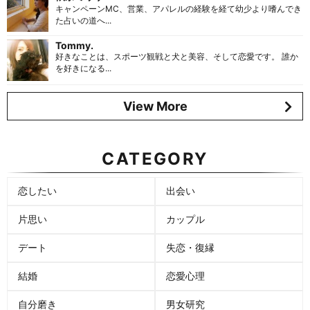
キャンペーンMC、営業、アパレルの経験を経て幼少より嗜んでき
た占いの道へ...
Tommy.
好きなことは、スポーツ観戦と犬と美容、そして恋愛です。 誰か
を好きになる...
View More
CATEGORY
恋したい
出会い
片思い
カップル
デート
失恋・復縁
結婚
恋愛心理
自分磨き
男女研究