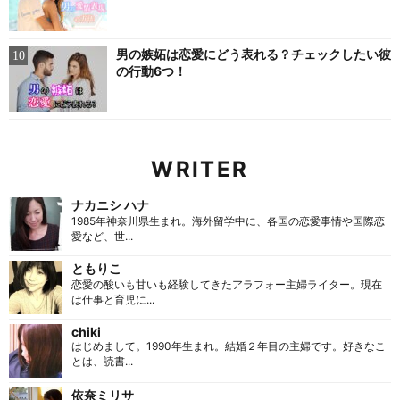
男の嫉妬は恋愛にどう表れる？チェックしたい彼
の行動6つ！
WRITER
ナカニシ ハナ
1985年神奈川県生まれ。海外留学中に、各国の恋愛事情や国際恋
愛など、世...
ともりこ
恋愛の酸いも甘いも経験してきたアラフォー主婦ライター。現在
は仕事と育児に...
chiki
はじめまして。1990年生まれ。結婚２年目の主婦です。好きなこ
とは、読書...
依奈ミリサ