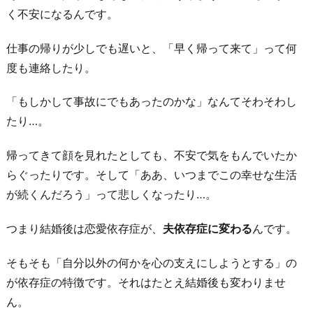
を
く不安になるんです。
整
理
仕事の帰りが少しでも遅いと、「早く帰って来て」って何
し
度も連絡したり。
た
「もしかして事故にでもあったのかな」なんてそわそわし
く
たり…。
な
る
帰ってきて顔を見れたとしても、不安で気をもんでいたか
5.
らぐったりです。そして「ああ、いつまでこの幸せな生活
今
が続くんだろう」って悲しくなったり…。
ま
で
つまり結婚後は恋愛依存症が、
夫依存症に変わる
んです。
の
そもそも「自分以外の何かを心の支えにしようとする」の
元
が依存症の特徴です。それはたとえ結婚後も変わりませ
彼
ん。
を