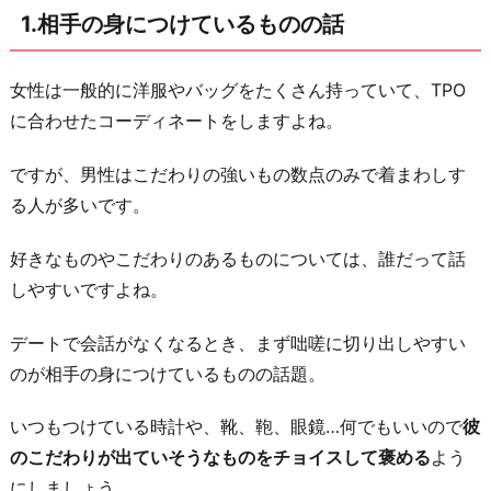
1.相手の身につけているものの話
の
こ
と
女性は一般的に洋服やバッグをたくさん持っていて、TPO
に合わせたコーディネートをしますよね。
3.
家
ですが、男性はこだわりの強いもの数点のみで着まわしす
族
る人が多いです。
の
こ
好きなものやこだわりのあるものについては、誰だって話
と
しやすいですよね。
4.
デートで会話がなくなるとき、まず咄嗟に切り出しやすい
次
のが相手の身につけているものの話題。
に
繋
いつもつけている時計や、靴、鞄、眼鏡…何でもいいので
彼
が
のこだわりが出ていそうなものをチョイスして褒める
よう
る
にしましょう。