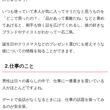
話
題
いつも使っていて本人が気に入ってそうだなと思うものを
5.
「どこで買ったの？」「品があって素敵だね」などと褒め
最
てあげると、相手も快く話を広げてくれるし、彼の好きな
近
ブランドやテイストがわかって一石二鳥。
観
た
誕生日やクリスマスなどのプレゼント選びにも使えそうな
映
彼についての情報を知ることができます。
画
や
2.仕事のこと
ド
ラ
男性は日々の暮らしの中で、仕事に一番重きを置いている
マ
人がほとんどですよね。
の
話
デートで会話がなくなるときには、仕事の話題を振ってみ
るのが安全策。
6.