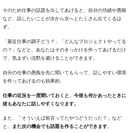
第
そのため仕事の話題を出してあげると、自分の功績や愚痴
一
など、話したいことが次から次へとたくさん出てくるは
印
ず。
象
に
「最近仕事の調子どう？」「どんなプロジェクトやってる
つ
の？」などと、あなたはそのきっかけを作ってあげるだけ
い
で、気まずい沈黙を避けることができます。
て
お
自分の仕事の愚痴を先に聞いてもらって、話しやすい環境
わ
を作ってあげるのも効果的。
り
仕事の近況を一度聞いておくと、今後も何かあったときに
に
彼もあなたに話しやすくなります。
また、「そういえば前言ってたやつどうだった？」など
と、
また次の機会でも話題を作ることができます
。