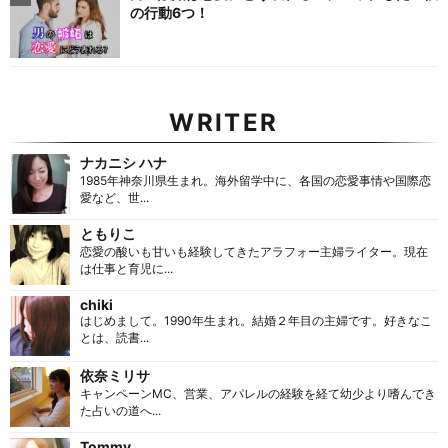
の行動6つ！
WRITER
ナカニシ ハナ
1985年神奈川県生まれ。海外留学中に、各国の恋愛事情や国際恋
愛など、世...
ともりこ
恋愛の酸いも甘いも経験してきたアラフォー主婦ライター。現在
は仕事と育児に...
chiki
はじめまして。1990年生まれ。結婚２年目の主婦です。好きなこ
とは、読書...
依奈ミリサ
キャンペーンMC、営業、アパレルの経験を経て幼少より嗜んでき
た占いの道へ...
Tommy.