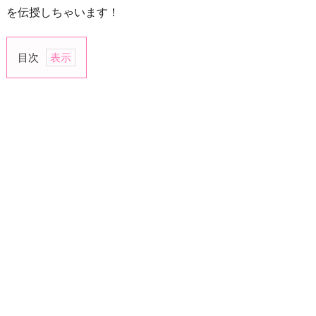
を伝授しちゃいます！
目次
1.“自
信
が
な
い”の
で
「褒
め
て
あ
げ
る」