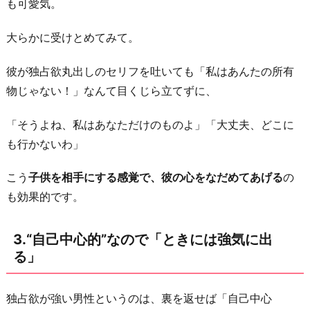
も可愛気。
の
で
大らかに受けとめてみて。
「話
を
彼が独占欲丸出しのセリフを吐いても「私はあんたの所有
聞
物じゃない！」なんて目くじら立てずに、
い
「そうよね、私はあなただけのものよ」「大丈夫、どこに
て
も行かないわ」
あ
げ
こう
子供を相手にする感覚で、彼の心をなだめてあげる
の
る」
も効果的です。
お
わ
3.“自己中心的”なので「ときには強気に出
り
る」
に
独占欲が強い男性というのは、裏を返せば「自己中心