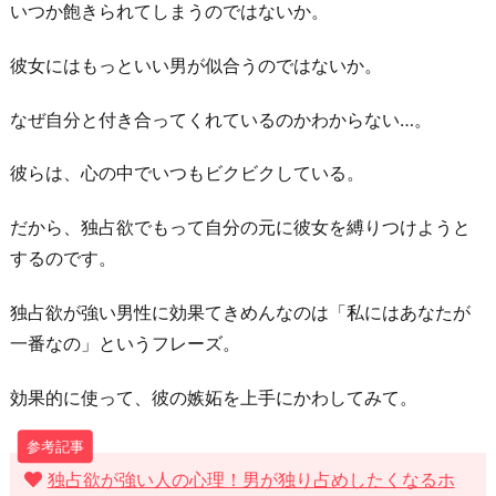
3.“自
いつか飽きられてしまうのではないか。
己
彼女にはもっといい男が似合うのではないか。
中
心
なぜ自分と付き合ってくれているのかわからない…。
的”な
の
彼らは、心の中でいつもビクビクしている。
で
「と
だから、独占欲でもって自分の元に彼女を縛りつけようと
き
するのです。
に
独占欲が強い男性に効果てきめんなのは「私にはあなたが
は
一番なの」というフレーズ。
強
気
効果的に使って、彼の嫉妬を上手にかわしてみて。
に
出
る」
独占欲が強い人の心理！男が独り占めしたくなるホ