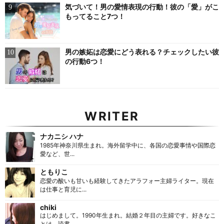
気づいて！男の愛情表現の行動！彼の「愛」がこ
もってること7つ！
男の嫉妬は恋愛にどう表れる？チェックしたい彼
の行動6つ！
WRITER
ナカニシ ハナ
1985年神奈川県生まれ。海外留学中に、各国の恋愛事情や国際恋
愛など、世...
ともりこ
恋愛の酸いも甘いも経験してきたアラフォー主婦ライター。現在
は仕事と育児に...
chiki
はじめまして。1990年生まれ。結婚２年目の主婦です。好きなこ
とは、読書...