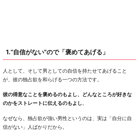
2.“子
ど
も
っ
ぽ
い”の
1.“自信がない”ので「褒めてあげる」
で
「大
ら
人として、そして男としての自信を持たせてあげること
か
が、彼の独占欲を和らげる一つの方法です。
な
彼の得意なことを褒めるのもよし、どんなところが好きな
心
のかをストレートに伝えるのもよし
。
で
接
なぜなら、独占欲が強い男性というのは、実は「自分に自
す
信がない」人ばかりだから。
る」