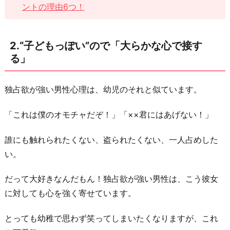
4.“心
ントの理由6つ！
配
性”な
2.“子どもっぽい”ので「大らかな心で接す
の
る」
で
「安
独占欲が強い男性心理は、幼児のそれと似ています。
心
さ
「これは僕のオモチャだぞ！」「××君にはあげない！」
せ
て
誰にも触れられたくない、盗られたくない、一人占めした
あ
い。
げ
る」
だって大好きなんだもん！独占欲が強い男性は、こう彼女
に対しても心を強く寄せています。
5.“口
下
とっても幼稚で思わず笑ってしまいたくなりますが、これ
手”な