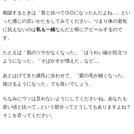
と
を
相談するときは「昔と比べて○○になったんだよね…」とい
伝
った感じの言いかたをしてみてください。つまり体の老化
え
に抗えないのは
私も一緒
なんだと暗にアピールするので
る
す。
お
たとえば「肌のツヤがなくなった」「ほうれい線が目立つ
わ
ようになった」「そばかすが増えた」など…。
り
に
あとはげてきた彼氏に合わせて、「髪の毛が細くなった。
抜けるようになった」でも良いでしょう。
ちなみにウソは言わないようにしてくださいね。あなたも
若い頃と比べて…という部分ってどうしてもありますよね？
そこを言ってください。