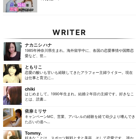
WRITER
ナカニシ ハナ
1985年神奈川県生まれ。海外留学中に、各国の恋愛事情や国際恋
愛など、世...
ともりこ
恋愛の酸いも甘いも経験してきたアラフォー主婦ライター。現在
は仕事と育児に...
chiki
はじめまして。1990年生まれ。結婚２年目の主婦です。好きなこ
とは、読書...
依奈ミリサ
キャンペーンMC、営業、アパレルの経験を経て幼少より嗜んでき
た占いの道へ...
Tommy.
好きなことは、スポーツ観戦と犬と美容、そして恋愛です。 誰か