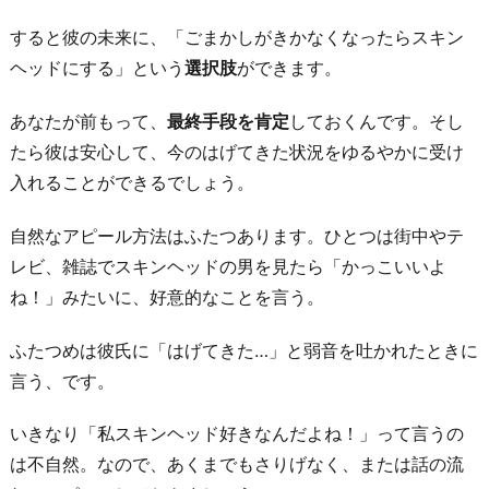
る
すると彼の未来に、「ごまかしがきかなくなったらスキン
4.
ヘッドにする」という
選択肢
ができます。
悩
み
あなたが前もって、
最終手段を肯定
しておくんです。そし
を
たら彼は安心して、今のはげてきた状況をゆるやかに受け
聞
入れることができるでしょう。
い
自然なアピール方法はふたつあります。ひとつは街中やテ
て
レビ、雑誌でスキンヘッドの男を見たら「かっこいいよ
み
ね！」みたいに、好意的なことを言う。
る
5.
ふたつめは彼氏に「はげてきた…」と弱音を吐かれたときに
育
言う、です。
毛
に
いきなり「私スキンヘッド好きなんだよね！」って言うの
協
は不自然。なので、あくまでもさりげなく、または話の流