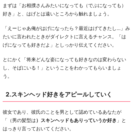
まずは「お相撲さんみたいになっても（でぶになっても）
の
好き」と、はげとは遠いところから触れましょう。
見
た
「えーじゃあ俺がはげになったら？最近はげてきたし…」み
目
たいに言われたときがダイレクトに言えるチャンス。「は
の
げになっても好きだよ」としっかり伝えてください。
コ
ン
とにかく「将来どんな姿になっても好きなのは変わらない
プ
し、そばにいる！」ということをわかってもらいましょ
レ
う。
ッ
ク
2.スキンヘッド好きをアピールしていく
ス
を
彼女であり、彼氏のことを男として認めているあなたが
相
「（男の髪型は
）スキンヘッドもありっていうか好き
」と
談
はっきり言っておいてください。
す