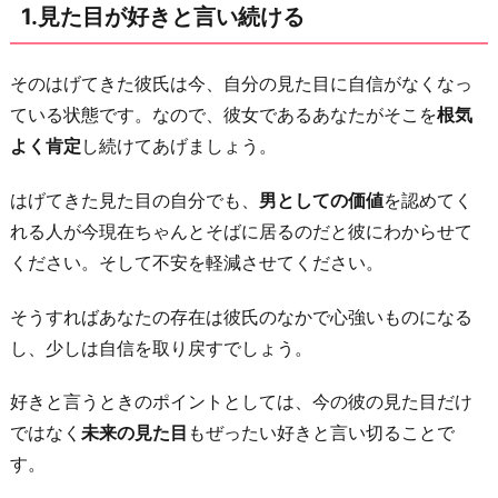
1.見た目が好きと言い続ける
ッ
ド
好
そのはげてきた彼氏は今、自分の見た目に自信がなくなっ
き
ている状態です。なので、彼女であるあなたがそこを
根気
を
よく肯定
し続けてあげましょう。
ア
はげてきた見た目の自分でも、
男としての価値
を認めてく
ピ
れる人が今現在ちゃんとそばに居るのだと彼にわからせて
ー
ください。そして不安を軽減させてください。
ル
し
そうすればあなたの存在は彼氏のなかで心強いものになる
て
し、少しは自信を取り戻すでしょう。
い
く
好きと言うときのポイントとしては、今の彼の見た目だけ
3.
ではなく
未来の見た目
もぜったい好きと言い切ることで
自
す。
分