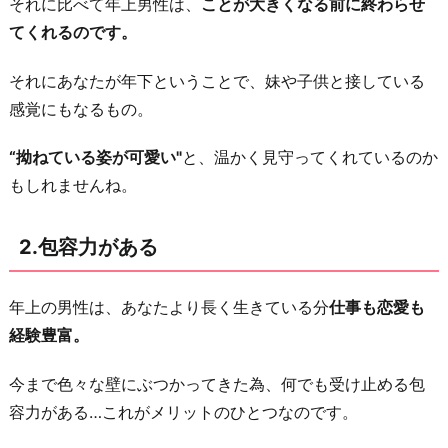
それに比べて年上男性は、
ことが大きくなる前に終わらせ
し
てくれるのです。
て
い
それにあなたが年下ということで、妹や子供と接している
る
感覚にもなるもの。
6.
“拗ねている姿が可愛い"
と、温かく見守ってくれているのか
色々
もしれませんね。
な
こ
2.包容力がある
と
が
年上の男性は、あなたより長く生きている分
仕事も恋愛も
学
経験豊富。
べ
る
今まで色々な壁にぶつかってきた為、何でも受け止める包
お
容力がある…これがメリットのひとつなのです。
わ