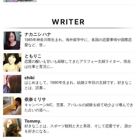
WRITER
ナカニシ ハナ
1985年神奈川県生まれ。海外留学中に、各国の恋愛事情や国際恋
愛など、世...
ともりこ
恋愛の酸いも甘いも経験してきたアラフォー主婦ライター。現在
は仕事と育児に...
chiki
はじめまして。1990年生まれ。結婚２年目の主婦です。好きなこ
とは、読書...
依奈ミリサ
キャンペーンMC、営業、アパレルの経験を経て幼少より嗜んでき
た占いの道へ...
Tommy.
好きなことは、スポーツ観戦と犬と美容、そして恋愛です。 誰か
を好きになる...