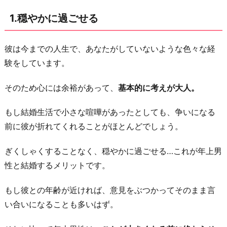
頼
1.穏やかに過ごせる
れ
る
彼は今までの人生で、あなたがしていないような色々な経
4.
験をしています。
甘
え
そのため心には余裕があって、
基本的に考えが大人。
ら
れ
もし結婚生活で小さな喧嘩があったとしても、争いになる
る
前に彼が折れてくれることがほとんどでしょう。
5.
ぎくしゃくすることなく、穏やかに過ごせる…これが年上男
経
性と結婚するメリットです。
済
的
もし彼との年齢が近ければ、意見をぶつかってそのまま言
に
い合いになることも多いはず。
安
定