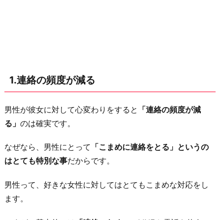
言
わ
な
く
な
1.連絡の頻度が減る
る
3.
男性が彼女に対して心変わりをすると
「連絡の頻度が減
予
る」
のは確実です。
定
を
なぜなら、男性にとって
「こまめに連絡をとる」というの
合
はとても特別な事
だからです。
わ
せ
男性って、好きな女性に対してはとてもこまめな対応をし
て
ます。
く