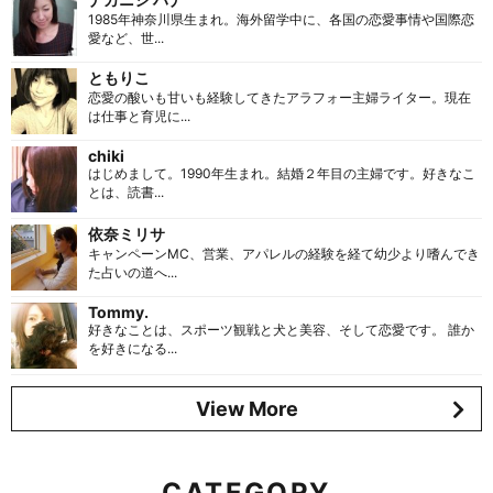
1985年神奈川県生まれ。海外留学中に、各国の恋愛事情や国際恋
愛など、世...
ともりこ
恋愛の酸いも甘いも経験してきたアラフォー主婦ライター。現在
は仕事と育児に...
chiki
はじめまして。1990年生まれ。結婚２年目の主婦です。好きなこ
とは、読書...
依奈ミリサ
キャンペーンMC、営業、アパレルの経験を経て幼少より嗜んでき
た占いの道へ...
Tommy.
好きなことは、スポーツ観戦と犬と美容、そして恋愛です。 誰か
を好きになる...
View More
CATEGORY