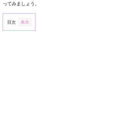
ってみましょう。
目次
1.
連
絡
の
頻
度
が
減
る
2.
意
見
を