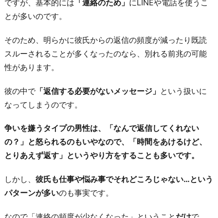
れ
ですが、基本的には
「連絡のため」
にLINEや電話を使うこ
な
とが多いのです。
く
そのため、明らかに彼氏からの返信の頻度が減ったり既読
な
スルーされることが多くなったのなら、別れる前兆の可能
る
性があります。
4.
ス
彼の中で
「返信する必要がないメッセージ」
という扱いに
キ
なってしまうのです。
ン
シ
争いを嫌うタイプの男性は、「なんで返信してくれない
ッ
の？」と怒られるのもいやなので、「時間をあけるけど、
プ
とりあえず返す」というやり方をすることも多いです。
を
しかし、
彼氏も仕事や悩み事でそれどころじゃない…という
嫌
パターンが多い
のも事実です。
が
る
なので「連絡の頻度が少なくなった」ということ
だけ
で