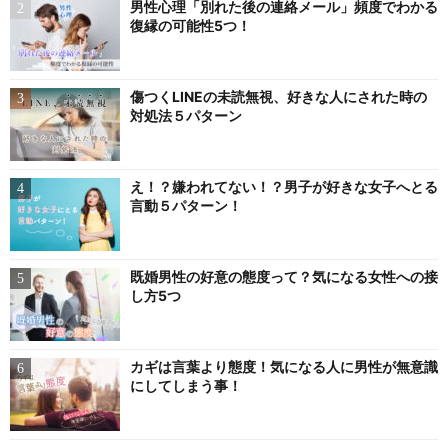
男性心理「別れた後の連絡メール」頻度でわかる
復縁の可能性5つ！
傷つくLINEの未読無視、好きな人にされた時の
対処法５パターン
え！？嫌われてない！？男子が好きな女子へとる
言動５パターン！
既婚男性の好意の態度って？気になる女性への接
し方5つ
カギは言葉より態度！気になる人に男性が無意識
にしてしまう事！