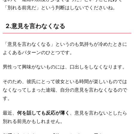
5.
「別れる前兆だ」という判断はしないでくださいね。
干
渉
2.意見を言わなくなる
し
て
「意見を言わなくなる」というのも気持ちが冷めたときに
こ
よくあるパターンのひとつです。
な
く
男性って興味がないものには、口出しをしなくなります。
な
る
そのため、彼氏にとって彼女といる時間が楽しいものでは
お
なくなってしまった途端、自分の意見を言わなくなるので
わ
す。
り
最近、
何を話しても反応が薄く
、意見を言わないとしたら
に
別れる前兆かもしれません。