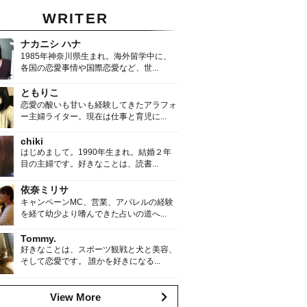
WRITER
ナカニシ ハナ
1985年神奈川県生まれ。海外留学中に、
各国の恋愛事情や国際恋愛など、世...
ともりこ
恋愛の酸いも甘いも経験してきたアラフォ
ー主婦ライター。現在は仕事と育児に...
chiki
はじめまして。1990年生まれ。結婚２年
目の主婦です。好きなことは、読書...
依奈ミリサ
キャンペーンMC、営業、アパレルの経験
を経て幼少より嗜んできた占いの道へ...
Tommy.
好きなことは、スポーツ観戦と犬と美容、
そして恋愛です。 誰かを好きになる...
View More