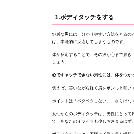
の
目
1.ボディタッチをする
を
見
鈍感な男には、分かりやすい方法をとるの
つ
ば、本能的に反応してしまうものです。
め
る
体が反応することで、その波が心まで届き
3.
しょう。
悩
心でキャッチできない男性には、体をつか
み
事
例えば、笑いながら軽く肩をポンっと叩い
を
相
ポイントは「ベタベタしない」「さりげな
談
す
女性からのボディタッチは、男性にとって
る
で、あなたのイライラも少しおさまるはず
4.