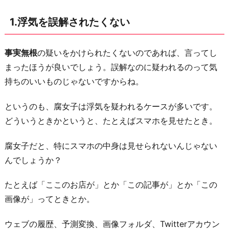
緒
1.浮気を誤解されたくない
に
暮
ら
事実無根
の疑いをかけられたくないのであれば、言ってし
し
まったほうが良いでしょう。誤解なのに疑われるのって気
た
持ちのいいものじゃないですからね。
い
というのも、腐女子は浮気を疑われるケースが多いです。
3.
どういうときかというと、たとえばスマホを見せたとき。
秘
密
腐女子だと、特にスマホの中身は見せられないんじゃない
を
んでしょうか？
抱
え
たとえば「ここのお店が」とか「この記事が」とか「この
て
画像が」ってときとか。
る
ウェブの履歴、予測変換、画像フォルダ、Twitterアカウン
こ