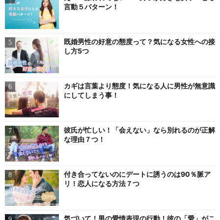
言動５パターン！
既婚男性の好意の態度って？気になる女性への接
し方5つ
カギは言葉より態度！気になる人に男性が無意識
にしてしまう事！
彼氏が忙しい！「会えない」なら別れるのが正解
な理由７つ！
付き合ってないのにデートに誘うのは90％脈ア
リ！恋人になる方法７つ
気づいて！男の愛情表現の行動！彼の「愛」がこ