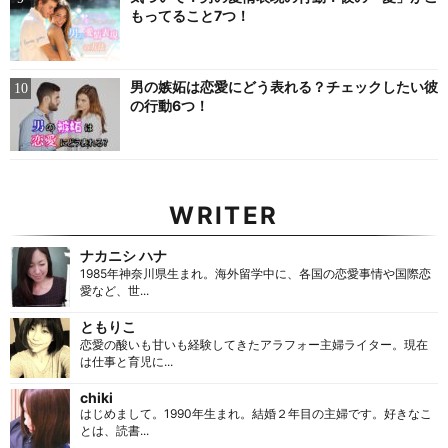
もってること7つ！
男の嫉妬は恋愛にどう表れる？チェックしたい彼
の行動6つ！
WRITER
ナカニシ ハナ
1985年神奈川県生まれ。海外留学中に、各国の恋愛事情や国際恋
愛など、世...
ともりこ
恋愛の酸いも甘いも経験してきたアラフォー主婦ライター。現在
は仕事と育児に...
chiki
はじめまして。1990年生まれ。結婚２年目の主婦です。好きなこ
とは、読書...