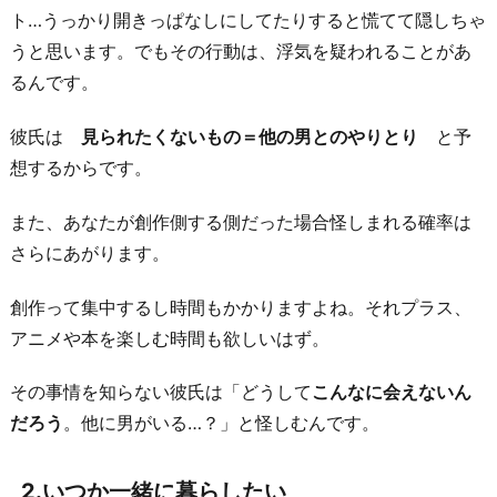
ト…うっかり開きっぱなしにしてたりすると慌てて隠しちゃ
と
うと思います。でもその行動は、浮気を疑われることがあ
が
るんです。
苦
し
彼氏は
見られたくないもの＝他の男とのやりとり
と予
い、
想するからです。
疲
れ
また、あなたが創作側する側だった場合怪しまれる確率は
る
さらにあがります。
4.
創作って集中するし時間もかかりますよね。それプラス、
最
アニメや本を楽しむ時間も欲しいはず。
近
趣
その事情を知らない彼氏は「どうして
こんなに会えないん
味
だろう
。他に男がいる…？」と怪しむんです。
を
楽
2.いつか一緒に暮らしたい
し