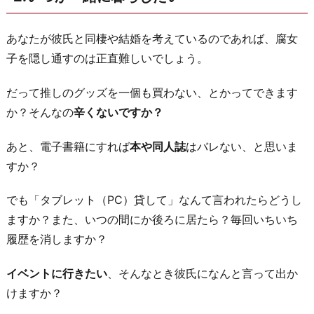
め
な
あなたが彼氏と同棲や結婚を考えているのであれば、腐女
く
子を隠し通すのは正直難しいでしょう。
な
だって推しのグッズを一個も買わない、とかってできます
っ
か？そんなの
辛くないですか？
て
来
あと、電子書籍にすれば
本や同人誌
はバレない、と思いま
て
すか？
る
5.
でも「タブレット（PC）貸して」なんて言われたらどうし
彼
ますか？また、いつの間にか後ろに居たら？毎回いちいち
氏
履歴を消しますか？
に
イベントに行きたい
、そんなとき彼氏になんと言って出か
ど
けますか？
ん