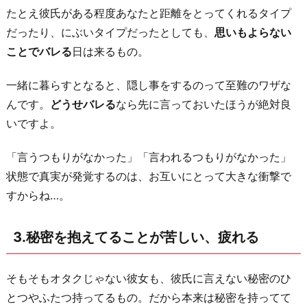
な
たとえ彼氏がある程度あなたと距離をとってくれるタイプ
自
だったり、にぶいタイプだったとしても、
思いもよらない
分
ことでバレる
日は来るもの。
も
受
一緒に暮らすとなると、隠し事をするのって至難のワザな
け
んです。
どうせバレる
なら先に言っておいたほうが絶対良
入
いですよ。
れ
て
「言うつもりがなかった」「言われるつもりがなかった」
欲
状態で真実が発覚するのは、お互いにとって大きな衝撃で
し
すからね…。
い
6.
3.秘密を抱えてることが苦しい、疲れる
B
L
そもそもオタクじゃない彼女も、彼氏に言えない秘密のひ
が
とつやふたつ持ってるもの。だから本来は秘密を持ってて