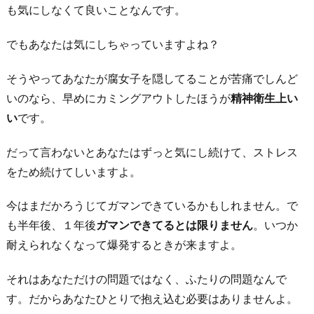
自
も気にしなくて良いことなんです。
分
に
でもあなたは気にしちゃっていますよね？
と
そうやってあなたが腐女子を隠してることが苦痛でしんど
っ
いのなら、早めにカミングアウトしたほうが
精神衛生上い
て
い
です。
か
け
だって言わないとあなたはずっと気にし続けて、ストレス
が
をため続けてしいますよ。
え
の
今はまだかろうじてガマンできているかもしれません。で
な
も半年後、１年後
ガマンできてるとは限りません
。いつか
い
耐えられなくなって爆発するときが来ますよ。
趣
それはあなただけの問題ではなく、ふたりの問題なんで
味
す。だからあなたひとりで抱え込む必要はありませんよ。
お