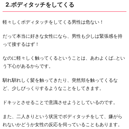
か
2.ボディタッチをしてくる
帰
そ
軽々しくボディタッチをしてくる男性は危ない！
う
と
だって本当に好きな女性になら、男性も少しは緊張感を持
し
って接するはず！
な
い
なのに軽々しく触ってくるということは、あわよくば‥とい
う下心があるからです。
お
わ
馴れ馴れしく髪を触ってきたり、突然頬を触ってくるな
り
ど、少しびっくりするようなことをしてきます。
に
ドキッとさせることで意識させようとしているのです。
また、二人きりという状況でボディタッチをして、嫌がら
れないかどうか女性の反応を伺っていることもあります。