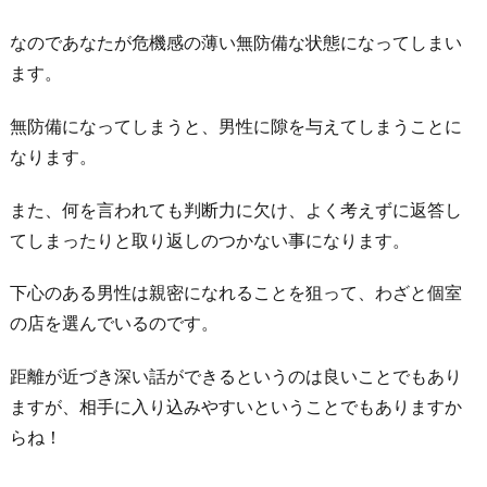
酒
なのであなたが危機感の薄い無防備な状態になってしまい
を
ます。
ど
ん
無防備になってしまうと、男性に隙を与えてしまうことに
ど
なります。
ん
また、何を言われても判断力に欠け、よく考えずに返答し
勧
てしまったりと取り返しのつかない事になります。
め
て
下心のある男性は親密になれることを狙って、わざと個室
く
の店を選んでいるのです。
る
5.
距離が近づき深い話ができるというのは良いことでもあり
な
ますが、相手に入り込みやすいということでもありますか
か
らね！
な