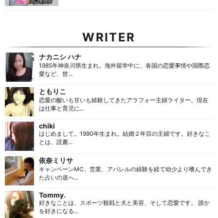
WRITER
ナカニシ ハナ
1985年神奈川県生まれ。海外留学中に、各国の恋愛事情や国際恋
愛など、世...
ともりこ
恋愛の酸いも甘いも経験してきたアラフォー主婦ライター。現在
は仕事と育児に...
chiki
はじめまして。1990年生まれ。結婚２年目の主婦です。好きなこ
とは、読書...
依奈ミリサ
キャンペーンMC、営業、アパレルの経験を経て幼少より嗜んでき
た占いの道へ...
Tommy.
好きなことは、スポーツ観戦と犬と美容、そして恋愛です。 誰か
を好きになる...