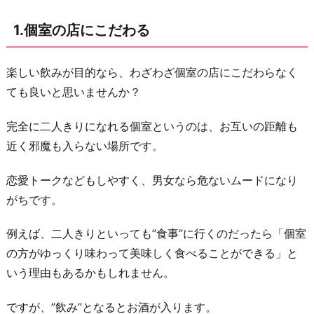
を
1.個室の店にこだわる
し
て
く
楽しい飲みが目的なら、わざわざ個室の店にこだわらなく
る
ても良いと思いませんか？
3.
完全に二人きりになれる個室というのは、お互いの距離も
や
近く邪魔も入らない場所です。
た
ら
恋愛トークなどもしやすく、男女なら危ないムードになり
褒
がちです。
め
て
例えば、二人きりといっても”食事”に行くのだったら「個室
く
の方がゆっくり味わって美味しく食べることができる」と
る
いう理由もあるかもしれません。
4.
ですが、”飲み”となるとお酒が入ります。
お