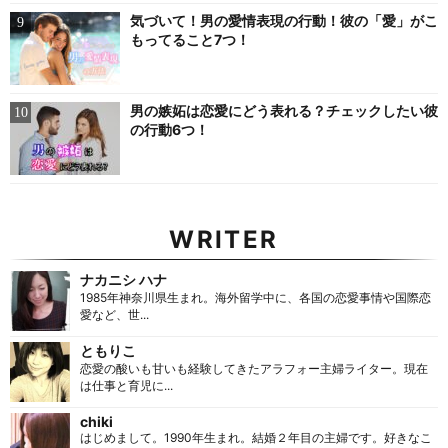
気づいて！男の愛情表現の行動！彼の「愛」がこ
もってること7つ！
男の嫉妬は恋愛にどう表れる？チェックしたい彼
の行動6つ！
WRITER
ナカニシ ハナ
1985年神奈川県生まれ。海外留学中に、各国の恋愛事情や国際恋
愛など、世...
ともりこ
恋愛の酸いも甘いも経験してきたアラフォー主婦ライター。現在
は仕事と育児に...
chiki
はじめまして。1990年生まれ。結婚２年目の主婦です。好きなこ