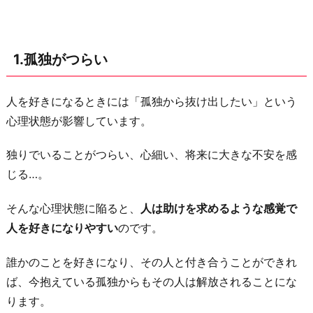
信
が
も
1.孤独がつらい
て
な
人を好きになるときには「孤独から抜け出したい」という
い
心理状態が影響しています。
4.
人
独りでいることがつらい、心細い、将来に大きな不安を感
肌
じる…。
恋
し
そんな心理状態に陥ると、
人は助けを求めるような感覚で
い
人を好きになりやすい
のです。
5.
誰かのことを好きになり、その人と付き合うことができれ
共
ば、今抱えている孤独からもその人は解放されることにな
感
ります。
に