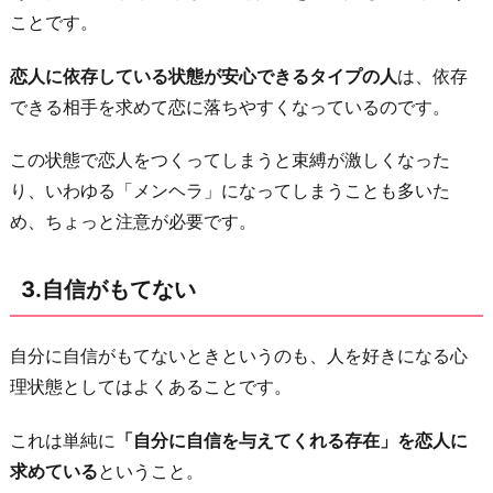
ことです。
し
た
恋人に依存している状態が安心できるタイプの人
は、依存
い
できる相手を求めて恋に落ちやすくなっているのです。
お
わ
この状態で恋人をつくってしまうと束縛が激しくなった
り
り、いわゆる「メンヘラ」になってしまうことも多いた
に
め、ちょっと注意が必要です。
3.自信がもてない
自分に自信がもてないときというのも、人を好きになる心
理状態としてはよくあることです。
これは単純に
「自分に自信を与えてくれる存在」を恋人に
求めている
ということ。