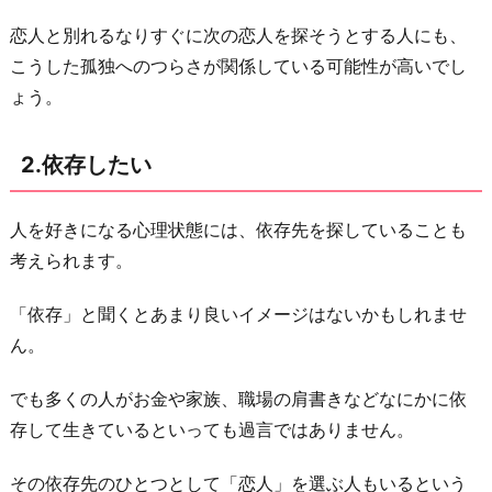
飢
恋人と別れるなりすぐに次の恋人を探そうとする人にも、
え
こうした孤独へのつらさが関係している可能性が高いでし
て
ょう。
い
る
2.依存したい
6.
悩
人を好きになる心理状態には、依存先を探していることも
み
考えられます。
た
い
「依存」と聞くとあまり良いイメージはないかもしれませ
7.
ん。
悩
み
でも多くの人がお金や家族、職場の肩書きなどなにかに依
を
存して生きているといっても過言ではありません。
解
その依存先のひとつとして「恋人」を選ぶ人もいるという
決