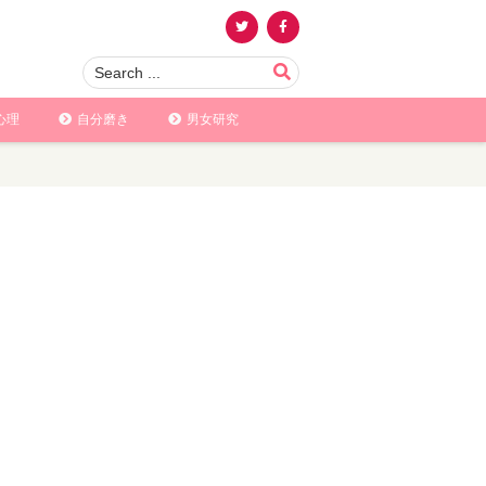
心理
自分磨き
男女研究