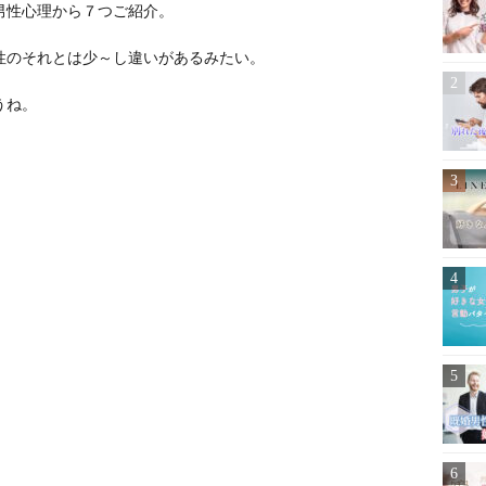
男性心理から７つご紹介。
性のそれとは少～し違いがあるみたい。
うね。