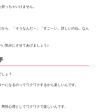
を折っちゃいけません。
だから、「そうなんだ～」「すご～い、詳しいのね」なん
いい気分にさせてあげましょう♪
手
でしょ？
ローになるのってワクワクするから楽しいんです。
、男性心理としてワクワクで楽しいんです。