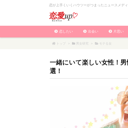
恋が上手くいくハウツーがつまったニュースメディ
恋したい
出会い
片思い
トップ
>
男女研究
>
モテる女
一緒にいて楽しい女性！男
選！