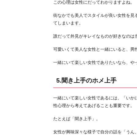
この心理は女性にだってわかりますよね。
話
が
街なかでも美人でスタイルが良い女性を見
途
てしまいます。
絶
え
誰だって外見がキレイなものが好きなのは
な
可愛いくて美人な女性と一緒にいると、男
い
お
一緒にいて楽しい女性でありたいなら、や
わ
り
5.聞き上手のホメ上手
に
一緒にいて楽しい女性であるには、「いか
性心理から考えてあげることも重要です。
たとえば「聞き上手」。
女性が興味深々な様子で自分の話を「うん