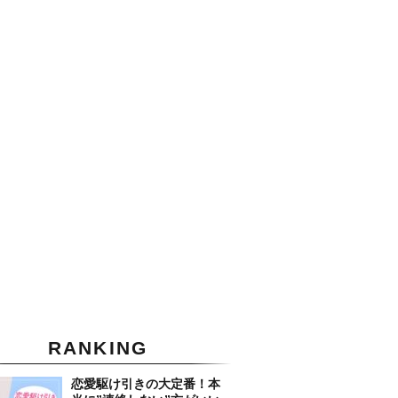
RANKING
恋愛駆け引きの大定番！本