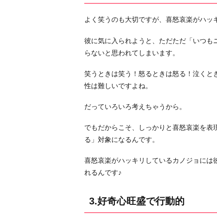
4.
よく笑うのも大切ですが、喜怒哀楽がハッ
可
愛
彼に気に入られようと、ただただ「いつも
い・
らないと思われてしまいます。
美
人
笑うときは笑う！怒るときは怒る！泣くと
性は難しいですよね。
5.
聞
だっていろいろ考えちゃうから。
き
上
でもだからこそ、しっかりと喜怒哀楽を表
手
る」対象になるんです。
の
ホ
喜怒哀楽がハッキリしているカノジョには
メ
れるんです♪
上
手
3.好奇心旺盛で行動的
6.