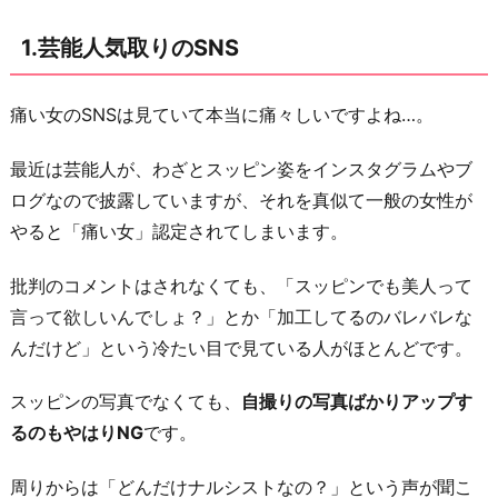
女
1.芸能人気取りのSNS
だ
と
勘
痛い女のSNSは見ていて本当に痛々しいですよね…。
違
最近は芸能人が、わざとスッピン姿をインスタグラムやブ
い
ログなので披露していますが、それを真似て一般の女性が
し
やると「痛い女」認定されてしまいます。
た
言
批判のコメントはされなくても、「スッピンでも美人って
動
言って欲しいんでしょ？」とか「加工してるのバレバレな
3.
んだけど」という冷たい目で見ている人がほとんどです。
年
齢
スッピンの写真でなくても、
自撮りの写真ばかりアップす
と
るのもやはりNG
です。
合
周りからは「どんだけナルシストなの？」という声が聞こ
っ