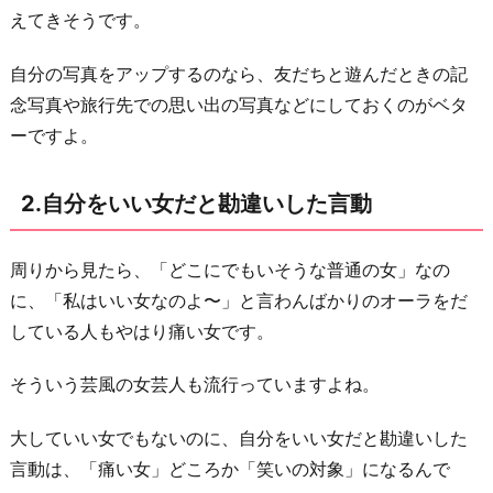
えてきそうです。
て
い
自分の写真をアップするのなら、友だちと遊んだときの記
な
念写真や旅行先での思い出の写真などにしておくのがベタ
い
ーですよ。
若
作
2.自分をいい女だと勘違いした言動
り
メ
周りから見たら、「どこにでもいそうな普通の女」なの
イ
に、「私はいい女なのよ〜」と言わんばかりのオーラをだ
ク
している人もやはり痛い女です。
&
フ
そういう芸風の女芸人も流行っていますよね。
ァ
ッ
大していい女でもないのに、自分をいい女だと勘違いした
シ
言動は、「痛い女」どころか「笑いの対象」になるんで
ョ