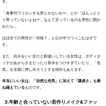
す。
ン
4.
「食事代ワリカンする男とかないわ〜」とか「ほんっとイ
過
イ男っていないよね〜」なんて言っているのを男性に聞か
剰
れたら…
な
ほぼ全ての男性が「何様？」と心の中でつっこむはずで
ほ
す。
ど
の
また、自分をいい女だと勘違いしている女性は、ボディタ
モ
ッチがあからさまだったり香水をつけすぎていたり、「色
テ
気」を全面に押し出そうとする傾向もあります。
仕
草
本当にいい女は、「自然な色気」に加えて「謙虚さ」も兼
5.
ね備えている
ものです。
ア
ニ
3.年齢と合っていない若作りメイク&ファッ