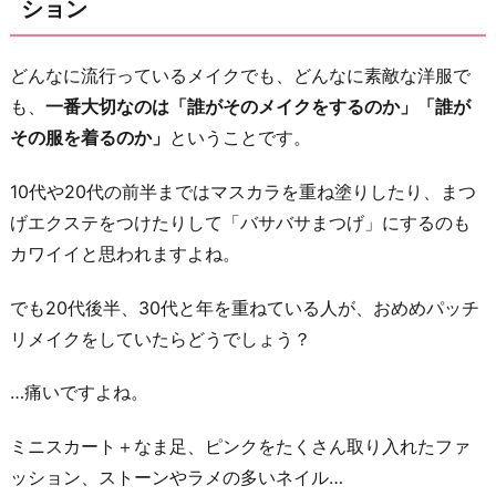
メ
ション
キ
ャ
どんなに流行っているメイクでも、どんなに素敵な洋服で
ラ
も、
一番大切なのは「誰がそのメイクをするのか」「誰が
の
その服を着るのか」
ということです。
よ
う
10代や20代の前半まではマスカラを重ね塗りしたり、まつ
な
げエクステをつけたりして「バサバサまつげ」にするのも
喋
カワイイと思われますよね。
り
でも20代後半、30代と年を重ねている人が、おめめパッチ
方
リメイクをしていたらどうでしょう？
6.
不
…痛いですよね。
幸
な
ミニスカート＋なま足、ピンクをたくさん取り入れたファ
恋
ッション、ストーンやラメの多いネイル…