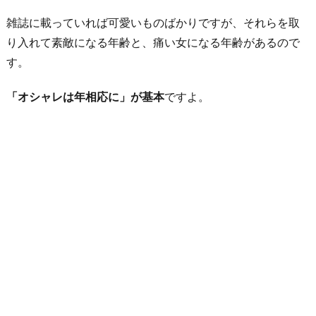
愛
雑誌に載っていれば可愛いものばかりですが、それらを取
に
り入れて素敵になる年齢と、痛い女になる年齢があるので
ば
す。
か
り
「オシャレは年相応に」が基本
ですよ。
ハ
マ
る
体
質
お
わ
り
に