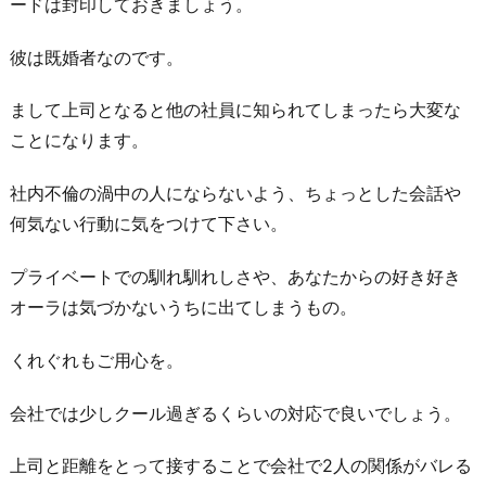
ードは封印しておきましょう。
れ
る
彼は既婚者なのです。
こ
まして上司となると他の社員に知られてしまったら大変な
と
ことになります。
を
覚
社内不倫の渦中の人にならないよう、ちょっとした会話や
悟
何気ない行動に気をつけて下さい。
す
る
プライベートでの馴れ馴れしさや、あなたからの好き好き
4.
オーラは気づかないうちに出てしまうもの。
付
くれぐれもご用心を。
き
合
会社では少しクール過ぎるくらいの対応で良いでしょう。
う
な
上司と距離をとって接することで会社で2人の関係がバレる
ら