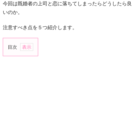
今回は既婚者の上司と恋に落ちてしまったらどうしたら良
いのか。
注意すべき点を５つ紹介します。
目次
1.
会
社
で
バ
レ
な
い
よ
う