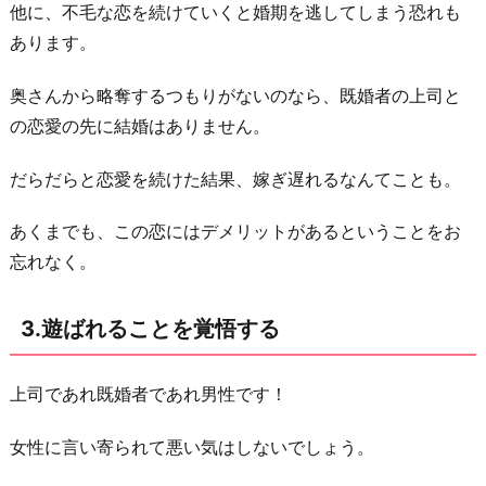
羅
他に、不毛な恋を続けていくと婚期を逃してしまう恐れも
場
あります。
を
覚
奥さんから略奪するつもりがないのなら、既婚者の上司と
悟
の恋愛の先に結婚はありません。
す
だらだらと恋愛を続けた結果、嫁ぎ遅れるなんてことも。
る
お
あくまでも、この恋にはデメリットがあるということをお
わ
忘れなく。
り
に
3.遊ばれることを覚悟する
上司であれ既婚者であれ男性です！
女性に言い寄られて悪い気はしないでしょう。