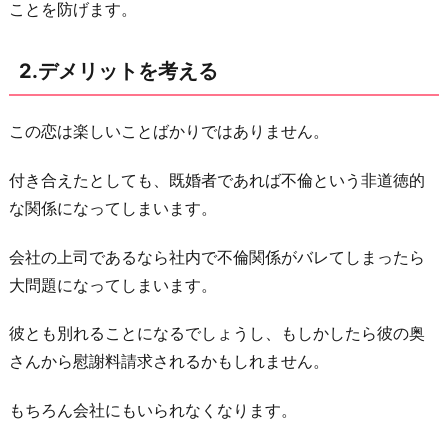
ことを防げます。
別
れ
2.デメリットを考える
を
覚
この恋は楽しいことばかりではありません。
悟
す
付き合えたとしても、既婚者であれば不倫という非道徳的
る
な関係になってしまいます。
5.
略
会社の上司であるなら社内で不倫関係がバレてしまったら
奪
大問題になってしまいます。
す
彼とも別れることになるでしょうし、もしかしたら彼の奥
る
さんから慰謝料請求されるかもしれません。
な
ら
もちろん会社にもいられなくなります。
修