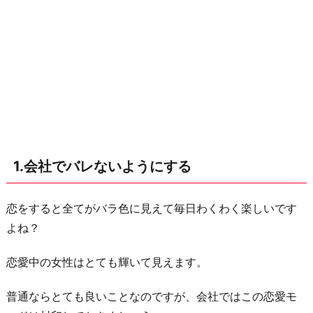
に
す
る
2.
デ
メ
リ
ッ
1.会社でバレないようにする
ト
を
考
恋をすると全てがバラ色に見えて毎日わくわく楽しいです
え
よね？
る
恋愛中の女性はとても輝いて見えます。
3.
遊
普通ならとても良いことなのですが、会社ではこの恋愛モ
ば