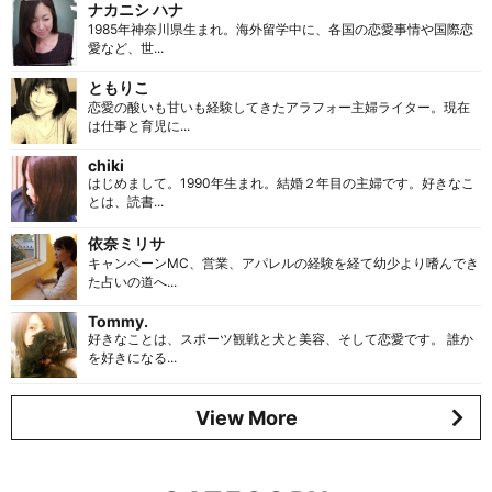
ナカニシ ハナ
1985年神奈川県生まれ。海外留学中に、各国の恋愛事情や国際恋
愛など、世...
ともりこ
恋愛の酸いも甘いも経験してきたアラフォー主婦ライター。現在
は仕事と育児に...
chiki
はじめまして。1990年生まれ。結婚２年目の主婦です。好きなこ
とは、読書...
依奈ミリサ
キャンペーンMC、営業、アパレルの経験を経て幼少より嗜んでき
た占いの道へ...
Tommy.
好きなことは、スポーツ観戦と犬と美容、そして恋愛です。 誰か
を好きになる...
View More