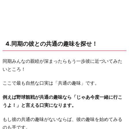
は
直
接
伝
え
4.同期の彼との共通の趣味を探せ！
ず
雰
囲
同期みんなの親睦が深まったらもう一歩彼に近づいてみた
気
いところ！
で
ここで最も自然な口実は「共通の趣味」です。
匂
わ
例えば野球観戦が共通の趣味なら「じゃあ今度一緒に行こ
す
うよ！」と言える口実になります。
べ
し
もし彼の共通の趣味がないならば、彼の趣味を始めてみる
お
のも手です。