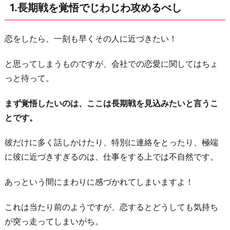
1.長期戦を覚悟でじわじわ攻めるべし
社
外
行
恋をしたら、一刻も早くその人に近づきたい！
事
と思ってしまうものですが、会社での恋愛に関してはちょ
で
っと待って。
彼
と
まず覚悟したいのは、ここは長期戦を見込みたいと言うこ
の
とです。
距
離
彼だけに多く話しかけたり、特別に連絡をとったり、極端
を
に彼に近づきすぎるのは、仕事をする上では不自然です。
縮
あっという間にまわりに感づかれてしまいますよ！
め
よ！
これは当たり前のようですが、恋するとどうしても気持ち
3.
が突っ走ってしまいがち。
同