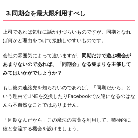
き
り
3.同期会を最大限利用すべし
に
な
上司であれば気軽に話かけづらいものですが、同期となれ
れ
ば何かと理由をつけて接触しやすいものです。
る
機
会社の雰囲気によって違いますが、
同期だけで遊ぶ機会が
会
あまりないのであれば、「同期会」なる集まりを主催して
を
みてはいかがでしょうか？
作
る
もし彼の連絡先を知らないのであれば、「同期だから」と
べ
いう理由でLINEを交換したりFacebookで友達になるのはな
し
んら不自然なことではありません。
6.
「同期なんだから」この魔法の言葉を利用して、積極的に
頼
彼と交流する機会を設けましょう。
み