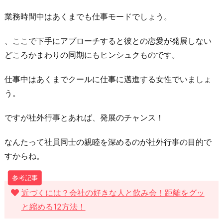
と
業務時間中はあくまでも仕事モードでしょう。
の
、ここで下手にアプローチすると彼との恋愛が発展しない
共
どころかまわりの同期にもヒンシュクものです。
通
の
仕事中はあくまでクールに仕事に邁進する女性でいましょ
趣
う。
味
を
ですが社外行事とあれば、発展のチャンス！
探
せ！
なんたって社員同士の親睦を深めるのが社外行事の目的で
5.
すからね。
彼
と
近づくには？会社の好きな人と飲み会！距離をグッ
二
と縮める12方法！
人