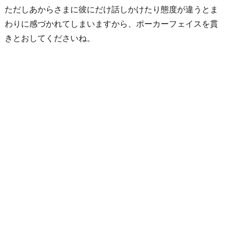
ご
ただしあからさまに彼にだけ話しかけたり態度が違うとま
と
わりに感づかれてしまいますから、ポーカーフェイスを貫
を
きとおしてくださいね。
口
実
に
彼
に
接
触
し
よ
う
7.
好
意