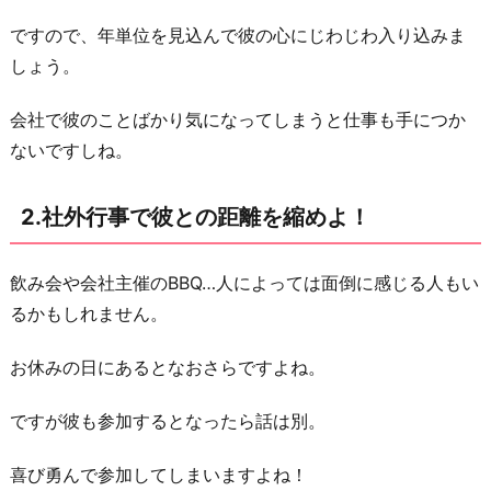
期
ですので、年単位を見込んで彼の心にじわじわ入り込みま
会
しょう。
を
最
会社で彼のことばかり気になってしまうと仕事も手につか
大
ないですしね。
限
利
2.社外行事で彼との距離を縮めよ！
用
す
飲み会や会社主催のBBQ…人によっては面倒に感じる人もい
べ
るかもしれません。
し
4.
お休みの日にあるとなおさらですよね。
同
ですが彼も参加するとなったら話は別。
期
の
喜び勇んで参加してしまいますよね！
彼