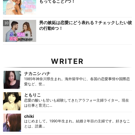
もってること7つ！
男の嫉妬は恋愛にどう表れる？チェックしたい彼
の行動6つ！
WRITER
ナカニシ ハナ
1985年神奈川県生まれ。海外留学中に、各国の恋愛事情や国際恋
愛など、世...
ともりこ
恋愛の酸いも甘いも経験してきたアラフォー主婦ライター。現在
は仕事と育児に...
chiki
はじめまして。1990年生まれ。結婚２年目の主婦です。好きなこ
とは、読書...