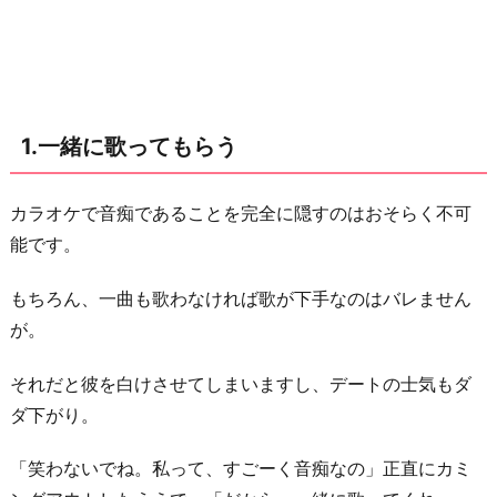
ほ
し
い
曲
1.一緒に歌ってもらう
を
リ
ク
カラオケで音痴であることを完全に隠すのはおそらく不可
エ
能です。
ス
もちろん、一曲も歌わなければ歌が下手なのはバレません
ト
が。
す
る
それだと彼を白けさせてしまいますし、デートの士気もダ
3.
ダ下がり。
楽
器
「笑わないでね。私って、すごーく音痴なの」正直にカミ
を