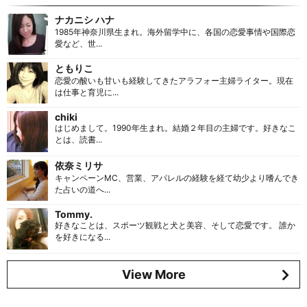
ナカニシ ハナ
1985年神奈川県生まれ。海外留学中に、各国の恋愛事情や国際恋
愛など、世...
ともりこ
恋愛の酸いも甘いも経験してきたアラフォー主婦ライター。現在
は仕事と育児に...
chiki
はじめまして。1990年生まれ。結婚２年目の主婦です。好きなこ
とは、読書...
依奈ミリサ
キャンペーンMC、営業、アパレルの経験を経て幼少より嗜んでき
た占いの道へ...
Tommy.
好きなことは、スポーツ観戦と犬と美容、そして恋愛です。 誰か
を好きになる...
View More