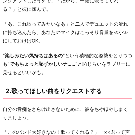
ングアウトしたうえで、「だから、一緒に歌ってくれ
使
る？」と彼に頼んで。
っ
「あ、これ歌ってみたいなあ」と二人でデュエットの流れ
て
に持ち込んだら、あなたのマイクはこっそり音量を≪小≫
盛
にしておけばOK。
り
上
“楽しみたい気持ちはあるの“
という積極的な姿勢をとりつつ
げ
も
”でもちょっと恥ずかしいナ……“
と恥じらいをラブリーに
る
見せるといいかも。
4.
面
2.歌ってほしい曲をリクエストする
白
い
自分の音痴をさらけ出さないために、彼をちやほやしまく
P
りましょう。
V
が
「このバンド大好きなの！歌ってくれる？」「××君って声