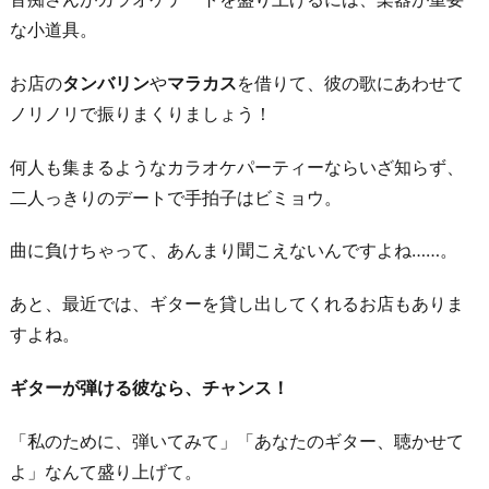
ビ
な小道具。
だ
け
お店の
タンバリン
や
マラカス
を借りて、彼の歌にあわせて
歌
ノリノリで振りまくりましょう！
わ
せ
何人も集まるようなカラオケパーティーならいざ知らず、
て
二人っきりのデートで手拍子はビミョウ。
も
曲に負けちゃって、あんまり聞こえないんですよね……。
ら
う
あと、最近では、ギターを貸し出してくれるお店もありま
6.
すよね。
ノ
ー
ギターが弾ける彼なら、チャンス！
マ
イ
「私のために、弾いてみて」「あなたのギター、聴かせて
ク
よ」なんて盛り上げて。