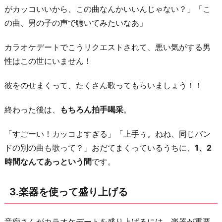
流
がカッコいいから、この曲なんかいいんじゃない？」「こ
れ
の曲、男の子の声で聴いてみたいなあ」
る
曲
カラオケデートでこうリクエストされて、悪い気がする男
を
性はこの世にいません！
選
ぶ
彼をのせまくって、たくさん歌ってもらいましょう！！
5.
終わった後は、
もちろん拍手喝采
。
ノ
リ
「すごーい！カッコよすぎる」「上手ぅ。ねね、同じバン
の
ドの別の曲も歌って？」おだてまくっているうちに、
1、2
い
時間なんてあっという間
です。
い
曲
3.楽器を使って盛り上げる
を
サ
音痴さんがカラオケデートを盛り上げるには、楽器が重要