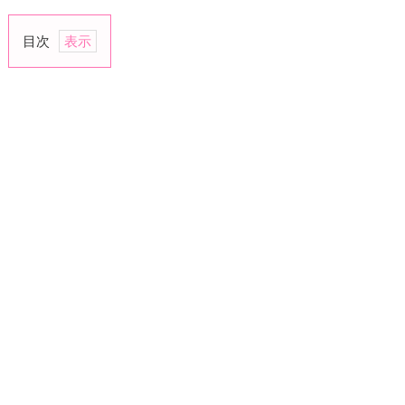
目次
1.
一
緒
に
歌
っ
て
も
ら
う
2.
歌
っ
て