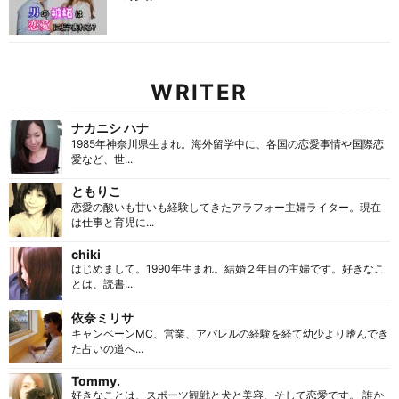
WRITER
ナカニシ ハナ
1985年神奈川県生まれ。海外留学中に、各国の恋愛事情や国際恋
愛など、世...
ともりこ
恋愛の酸いも甘いも経験してきたアラフォー主婦ライター。現在
は仕事と育児に...
chiki
はじめまして。1990年生まれ。結婚２年目の主婦です。好きなこ
とは、読書...
依奈ミリサ
キャンペーンMC、営業、アパレルの経験を経て幼少より嗜んでき
た占いの道へ...
Tommy.
好きなことは、スポーツ観戦と犬と美容、そして恋愛です。 誰か