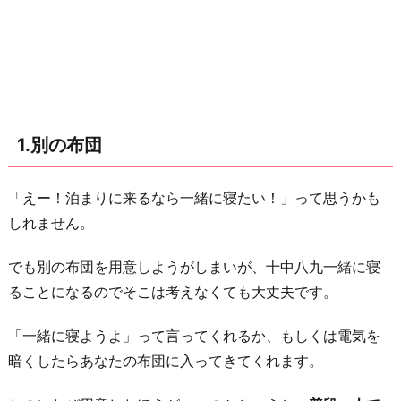
ガ
ー
4.
タ
オ
ル
1.別の布団
5.
元
「えー！泊まりに来るなら一緒に寝たい！」って思うかも
彼
しれません。
の
痕
でも別の布団を用意しようがしまいが、十中八九一緒に寝
跡
ることになるのでそこは考えなくても大丈夫です。
を
消
「一緒に寝ようよ」って言ってくれるか、もしくは電気を
す
暗くしたらあなたの布団に入ってきてくれます。
お