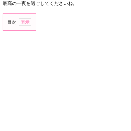
最高の一夜を過ごしてくださいね。
目次
1.
別
の
布
団
2.
手
料
理
3.
ハ
ン