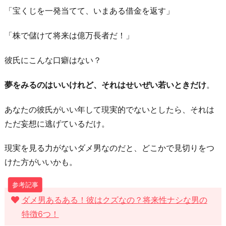
だ
「宝くじを一発当てて、いまある借金を返す」
ら
「株で儲けて将来は億万長者だ！」
し
な
彼氏にこんな口癖はない？
い？
お
夢をみるのはいいけれど、それはせいぜい若いときだけ
。
わ
あなたの彼氏がいい年して現実的でないとしたら、それは
り
ただ妄想に逃げているだけ。
に
現実を見る力がないダメ男なのだと、どこかで見切りをつ
けた方がいいかも。
ダメ男あるある！彼はクズなの？将来性ナシな男の
特徴6つ！