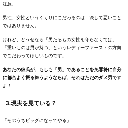
注意。
意
見
男性、女性というくくりにこだわるのは、決して悪いこと
を
ではありません。
ハ
ッ
けれど、どうせなら「男たるもの女性を守らなくては」
キ
「重いものは男が持つ」というレディーファーストの方向
リ
でこだわってほしいものです。
口
に
あなたの彼氏が、もしも「男」であることを免罪符に自分
し
に都合よく振る舞うようならば、それはただのダメ男
です
な
よ！
い？
7.
3.現実を見ている？
お
金
「そのうちビッグになってやる」
に