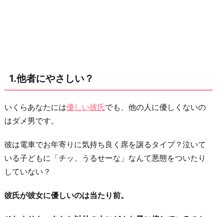
イ
と
思
っ
て
1.他者にやさしい？
る？
3.
いくらあなたには
優しい彼氏
でも、他の人に優しくないの
現
はダメ男です。
実
を
彼は電車でお年寄りに気持ち良く席を譲るタイプ？泣いて
見
いる子どもに「チッ、うるせーな」なんて悪態をついたり
て
していない？
い
る？
彼氏が彼女に優しいのは当たり前。
4.