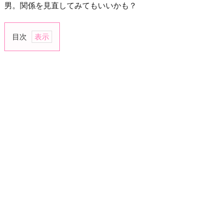
男。関係を見直してみてもいいかも？
目次
1.
他
者
に
や
さ
し
い？
2.
男
が
エ
ラ