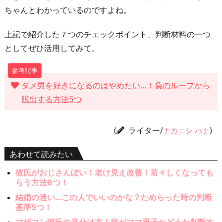
ちゃんとわかっているのですよね。
上記で紹介した７つのチェックポイント、判断材料の一つ
としてぜひ活用してみて。
ダメ男を好きになるのはやめたい…！負のループから
脱出する方法5つ
(
ライター/
)
ナカニシ ハナ
あわせて読みたい
彼氏がおじさんぽい！老け見え改善！若々しくなっても
らう方法6つ！
結婚の迷い…この人でいいのかな？ためらった時の判断
基準5つ！
マザコン彼氏の見分け方！彼がママ男子かどうか判断す