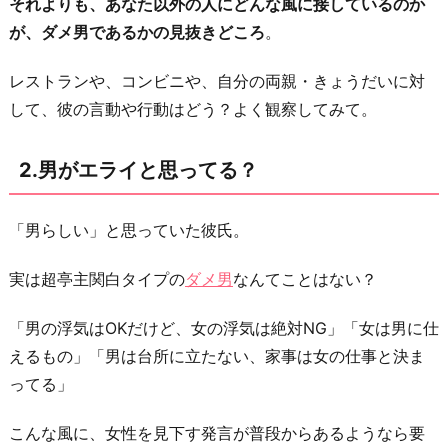
それよりも、あなた以外の人にどんな風に接しているのか
自
が、ダメ男であるかの見抜きどころ
。
分
が
レストランや、コンビニや、自分の両親・きょうだいに対
大
して、彼の言動や行動はどう？よく観察してみて。
好
き？
2.男がエライと思ってる？
5.
尽
「男らしい」と思っていた彼氏。
く
さ
実は超亭主関白タイプの
ダメ男
なんてことはない？
れ
慣
「男の浮気はOKだけど、女の浮気は絶対NG」「女は男に仕
れ
えるもの」「男は台所に立たない、家事は女の仕事と決ま
て
ってる」
る？
こんな風に、女性を見下す発言が普段からあるようなら要
6.