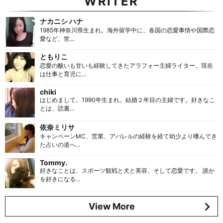
WRITER
ナカニシ ハナ
1985年神奈川県生まれ。海外留学中に、各国の恋愛事情や国際恋
愛など、世...
ともりこ
恋愛の酸いも甘いも経験してきたアラフォー主婦ライター。現在
は仕事と育児に...
chiki
はじめまして。1990年生まれ。結婚２年目の主婦です。好きなこ
とは、読書...
依奈ミリサ
キャンペーンMC、営業、アパレルの経験を経て幼少より嗜んでき
た占いの道へ...
Tommy.
好きなことは、スポーツ観戦と犬と美容、そして恋愛です。 誰か
を好きになる...
View More