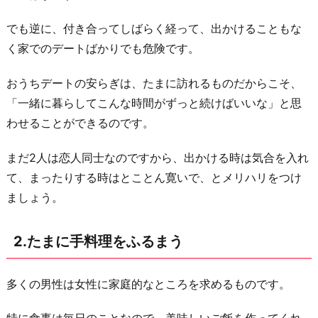
司
に
でも逆に、付き合ってしばらく経って、出かけることもな
気
く家でのデートばかりでも危険です。
に
入
おうちデートの安らぎは、たまに訪れるものだからこそ、
ら
「一緒に暮らしてこんな時間がずっと続けばいいな」と思
れ
わせることができるのです。
る
まだ2人は恋人同士なのですから、出かける時は気合を入れ
4.
て、まったりする時はとことん寛いで、とメリハリをつけ
仕
ましょう。
事
の
2.たまに手料理をふるまう
愚
痴
を
多くの男性は女性に家庭的なところを求めるものです。
聞