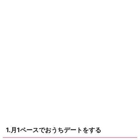
ー
ス
で
お
う
ち
デ
ー
ト
を
す
る
2.
た
1.月1ペースでおうちデートをする
ま
に