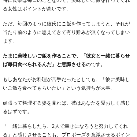
特に食事は毎日のことなので、美味しいご飯を作ってくれ
い
る女性はポイントが高いです。
て
あ
ただ、毎回のように彼氏にご飯を作ってしまうと、それが
げ
当たり前のように思えてきて有り難みが無くなってしまい
る
ます。
5.
友
たまに美味しいご飯を作ることで、「彼女と一緒に暮らせ
達
ば毎日食べられるんだ」と意識させる
のです。
の
もしあなたがお料理が苦手だったとしても、「彼に美味し
結
いご飯を食べてもらいたい」という気持ちが大事。
婚
の
頑張って料理する姿を見れば、彼はあなたを愛おしく感じ
話
るはずです。
を
す
「一緒に暮らしたら、2人で幸せになろうと努力してくれ
る
る」と感じさせることも、プロポーズを意識させるポイン