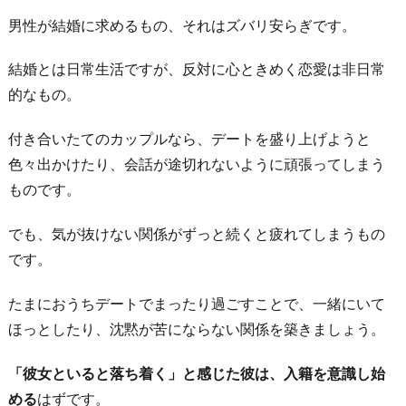
手
男性が結婚に求めるもの、それはズバリ安らぎです。
料
結婚とは日常生活ですが、反対に心ときめく恋愛は非日常
理
的なもの。
を
ふ
付き合いたてのカップルなら、デートを盛り上げようと
る
色々出かけたり、会話が途切れないように頑張ってしまう
ま
ものです。
う
3.
でも、気が抜けない関係がずっと続くと疲れてしまうもの
彼
です。
氏
たまにおうちデートでまったり過ごすことで、一緒にいて
の
ほっとしたり、沈黙が苦にならない関係を築きましょう。
親
や
「彼女といると落ち着く」と感じた彼は、入籍を意識し始
上
める
はずです。