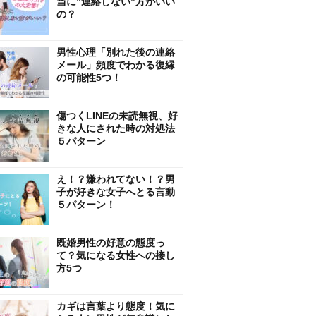
当に”連絡しない”方がいい
の？
男性心理「別れた後の連絡
メール」頻度でわかる復縁
の可能性5つ！
傷つくLINEの未読無視、好
きな人にされた時の対処法
５パターン
え！？嫌われてない！？男
子が好きな女子へとる言動
５パターン！
既婚男性の好意の態度っ
て？気になる女性への接し
方5つ
カギは言葉より態度！気に