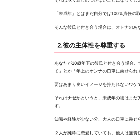
それは取り返しのつかないことになってし
す
「未成年」とはまだ自分では100％責任の
る
3.
そんな彼氏と付き合う場合は、オトナのあ
彼
の
2.彼の主体性を尊重する
両
親
あなたが10歳年下の彼氏と付き合う場合
を
て」とか「年上のオンナの口車に乗せられ
大
切
要はあまり良いイメージを持たれないワケ
に
す
それはナゼかというと、未成年の彼はまだ
る
す。
4.
知識や経験が少ない分、大人の口車に乗せ
当
然
２人が純粋に恋愛していても、他人は無責
な