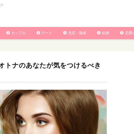
ア
カップル
デート
失恋・復縁
結婚
恋愛
！オトナのあなたが気をつけるべき