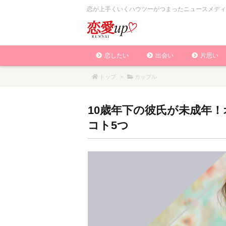
恋が上手くいくハウツーがつまったニュースメディ
恋したい
出会い
片思い
トップ
>
カップル
10歳年下の彼氏が未成年
コト5つ