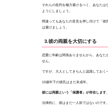
が
それらの批判を極力避けるべく、あなたは
ら
ようにしましょう。
法
律
間違ってもあなたの意見を押し付けて「彼
遵
は避けましょう。
守
5.
3.彼の両親を大切にする
避
妊
恋愛に年齢は関係ありませんから、あなた
は
せん。
確
実
ですが、大人としてきちんと認識しておく
に！
10歳年下の彼氏はまだ未成年。
お
わ
彼には両親という「保護者」が存在します
り
に
法律的に、彼はまだ一人前ではないのです