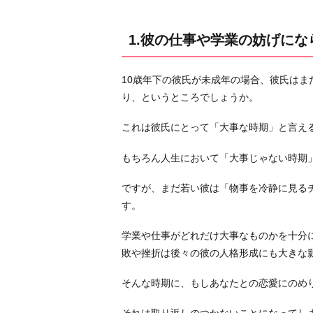
な
ら
1.彼の仕事や学業の妨げに
な
い
10歳年下の彼氏が未成年の場合、彼氏は
よ
り、というところでしょうか。
う
に
これは彼氏にとって「大事な時期」と言え
す
る
もちろん人生において「大事じゃない時期
2.
ですが、まだ若い彼は「物事を冷静に見る
彼
す。
の
主
学業や仕事がどれだけ大事なものかを十分
体
敗や挫折は後々の彼の人格形成にも大きな
性
を
そんな時期に、もしあなたとの恋愛にのめ
尊
重