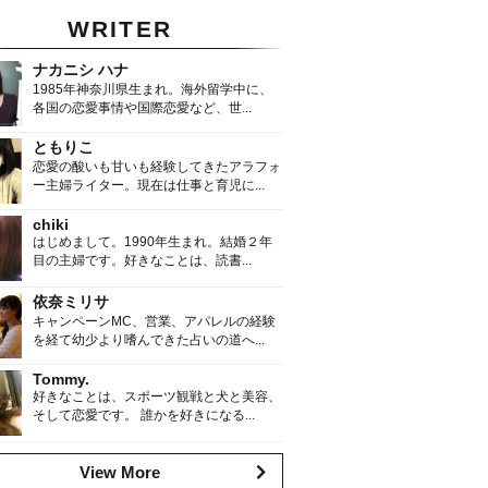
WRITER
ナカニシ ハナ
1985年神奈川県生まれ。海外留学中に、
各国の恋愛事情や国際恋愛など、世...
ともりこ
恋愛の酸いも甘いも経験してきたアラフォ
ー主婦ライター。現在は仕事と育児に...
chiki
はじめまして。1990年生まれ。結婚２年
目の主婦です。好きなことは、読書...
依奈ミリサ
キャンペーンMC、営業、アパレルの経験
を経て幼少より嗜んできた占いの道へ...
Tommy.
好きなことは、スポーツ観戦と犬と美容、
そして恋愛です。 誰かを好きになる...
View More