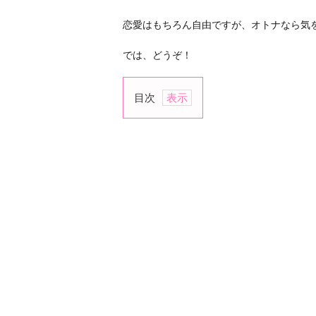
恋愛はもちろん自由ですが、オトナなら気
では、どうぞ！
目次
1.
彼
の
仕
事
や
学
業
の
妨
げ
に