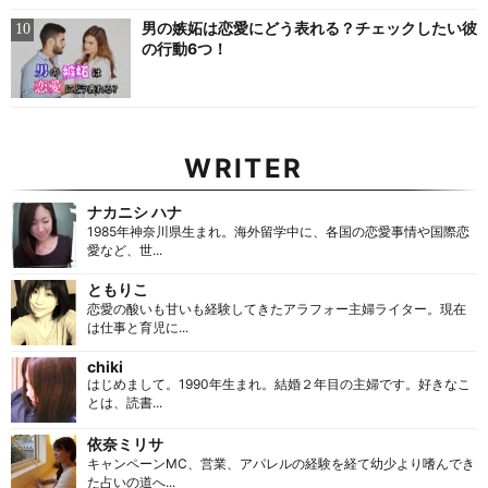
男の嫉妬は恋愛にどう表れる？チェックしたい彼
の行動6つ！
WRITER
ナカニシ ハナ
1985年神奈川県生まれ。海外留学中に、各国の恋愛事情や国際恋
愛など、世...
ともりこ
恋愛の酸いも甘いも経験してきたアラフォー主婦ライター。現在
は仕事と育児に...
chiki
はじめまして。1990年生まれ。結婚２年目の主婦です。好きなこ
とは、読書...
依奈ミリサ
キャンペーンMC、営業、アパレルの経験を経て幼少より嗜んでき
た占いの道へ...