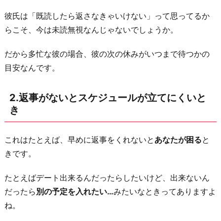
未
彼氏は「既読したら返さなきゃいけない」って思ってるか
読
らこそ、今は未読無視なんじゃないでしょうか。
無
視
だから多忙な彼の場合、彼の次の休みがいつまで待つかの
が
目安なんです。
今
ま
2.返事がないとスケジュールが立てにくいと
で
き
で
最
これはたとえば、早めに返事をくれないと
あなたが困る
と
長
きです。
に
な
たとえばデート出来るんだったらしたいけど、出来ないん
っ
だったら
別の予定を入れたい…
みたいなときってありますよ
た
ね。
と