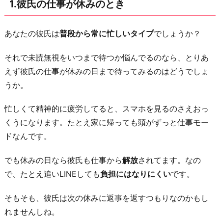
1.彼氏の仕事が休みのとき
と
ス
ケ
あなたの彼氏は
普段から常に忙しいタイプ
でしょうか？
ジ
それで未読無視をいつまで待つか悩んでるのなら、とりあ
ュ
えず彼氏の仕事が休みの日まで待ってみるのはどうでしょ
ー
うか。
ル
が
忙しくて精神的に疲労してると、スマホを見るのさえおっ
立
くうになります。たとえ家に帰っても頭がずっと仕事モー
て
ドなんです。
に
く
でも休みの日なら彼氏も仕事から
解放
されてます。なの
い
で、たとえ追いLINEしても
負担にはなりにくい
です。
と
そもそも、彼氏は次の休みに返事を返すつもりなのかもし
き
れませんしね。
3.