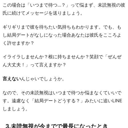
き
この場合は「いつまで待つ…？」って悩まず、未読無視の彼
氏に続けてメッセージを送りましょう。
4.
電
ギリギリまで彼を待ちたい気持ちもわかります。でも、も
話
し結局デートがなしになった場合あなたは彼氏をこころよ
し
く許せますか？
て
も
イライラしませんか？根に持ちませんか？笑顔で「ぜんぜ
出
ん大丈夫！」って言えますか？
な
い
言えない
んじゃいでしょうか。
と
なので、その未読無視はいつまで待つか悩まなくていいで
き
す。遠慮なく「結局デートどうする？」みたいに追いLINE
5.
しましょう。
自
分
3.未読無視が今までで最長になったとき
が