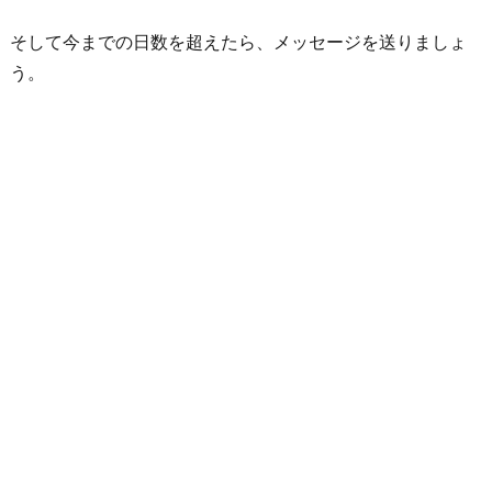
し
そして今までの日数を超えたら、メッセージを送りましょ
た
う。
く
な
っ
た
と
き
お
わ
り
に