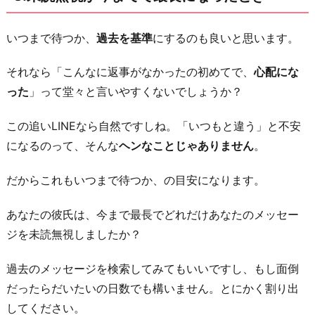
恋
愛
いつまで待つか、
過去を基準
にするのも良いと思います。
以
それなら「こんなに返事がなかったの初めてで、
心配にな
外
った
」って堂々と言いやすくないでしょうか？
で
満
この追いLINEなら自然ですしね。「いつもと違う」と不安
た
になるのって、そんな
ヘンなことじゃありません
。
さ
れ
だからこれもいつまで待つか、の目安になります。
た
と
あなたの彼氏は、今まで最長でどれだけあなたのメッセー
き
ジを未読無視しましたか？
6.
過去のメッセージを検索してみてもいいですし、もし面倒
自
だったらだいたいの日数でも構いません。とにかく割り出
分
してください。
が