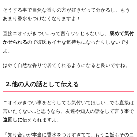
る
そうする事で自然な香りの方が好きだって分かるし、もう
4.
あまり香水をつけなくなりますよ！
香
水
直接ニオイがきつい…って言うワケじゃないし、
褒めて気付
以
かせられる
ので彼氏もイヤな気持ちになったりしないです
外
よ。
の
はやく自然な香りで居てくれるようになると良いですね。
良
い
ニ
2.他の人の話として伝える
オ
イ
ニオイがきつい事をどうしても気付いてほしい…でも直接は
の
言いたくない…と思うなら、友達や知人の話をして言う事で
物
遠回しに
伝えられますよ。
を
プ
「知り合いが本当に香水をつけすぎてて…もうご飯もそのニ