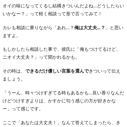
レ
オイの味になってくるし結構きついんだよね…どうしたらい
ゼ
いかなー？」って軽く相談って形で言ってみて！
ン
カレも相談に乗りながら「あれ…？
俺は大丈夫…？
」と思い
ト
ますよ。
す
る
もしかしたら相談した事で、彼氏に「俺もつけてるけど、
5.
ニオイ大丈夫？」って聞かれるかも。
あ
え
その時は、
できるだけ優しい言葉を選んで
きついって伝え
て
ましょう。
あ
「うーん、時々つけすぎてる時もあるかも…良い香りなんだ
な
けどつけすぎよりは、かすかに匂う感じの方が好きかな
た
ー」って感じです。
も
香
ここで「あなたは大丈夫！」なんて答えてしまったら、き
水