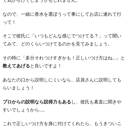
時
なので、一緒に香水を選ぼうって事にしてお店に連れて行
は
って！
行
動
そこで彼氏に「いつもどんな感じでつけてる？」って聞い
で
てみて、どのくらいつけてるのかを見てみましょう。
示
す
その時に「多分それつけすぎかも！正しいつけ方はね…」と
お
教えてあげる
と良いですよ！
わ
あなたの口から説明しにくいなら、店員さんに説明しても
り
らいましょう！
に
プロからの説明なら説得力もある
し、彼氏も素直に聞きや
すいでしょうから…。
これで正しいつけ方を身に付けてくれたら、もうきついニ