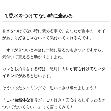
の
人
1.香水をつけてない時に褒める
の
話
と
香水をつけてない時に褒める事で、あなたが香水のニオイ
し
があまり好きじゃないって気付いてくれるんです。
て
ニオイがきついと本当に一緒に居るのもきついですから、
伝
気付いて貰えると助かりますよね。
え
る
カレとお泊りをする時は、絶対にカレが
何も付けてないタ
3.
イミング
があると思います。
適
量
そういったタイミングで、思いっきり褒めましょう！
を
「この
自然体な香り
がすごく好き！安心するしずっと抱き
教
ついてたいくらい！」って言ってみて！
え