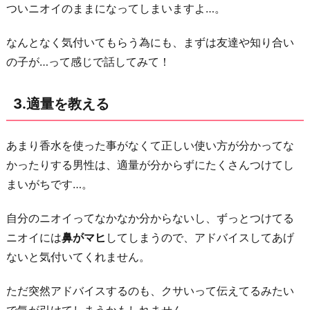
ついニオイのままになってしまいますよ…。
を
つ
なんとなく気付いてもらう為にも、まずは友達や知り合い
け
の子が…って感じで話してみて！
ま
く
3.適量を教える
る
6.
あまり香水を使った事がなくて正しい使い方が分かってな
ニ
かったりする男性は、適量が分からずにたくさんつけてし
オ
まいがちです…。
イ
が
自分のニオイってなかなか分からないし、ずっとつけてる
特
ニオイには
鼻がマヒ
してしまうので、アドバイスしてあげ
に
ないと気付いてくれません。
き
つ
ただ突然アドバイスするのも、クサいって伝えてるみたい
い
で気が引けてしまうかもしれません。