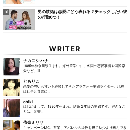
男の嫉妬は恋愛にどう表れる？チェックしたい彼
の行動6つ！
WRITER
ナカニシ ハナ
1985年神奈川県生まれ。海外留学中に、各国の恋愛事情や国際恋
愛など、世...
ともりこ
恋愛の酸いも甘いも経験してきたアラフォー主婦ライター。現在
は仕事と育児に...
chiki
はじめまして。1990年生まれ。結婚２年目の主婦です。好きなこ
とは、読書...
依奈ミリサ
キャンペーンMC、営業、アパレルの経験を経て幼少より嗜んでき