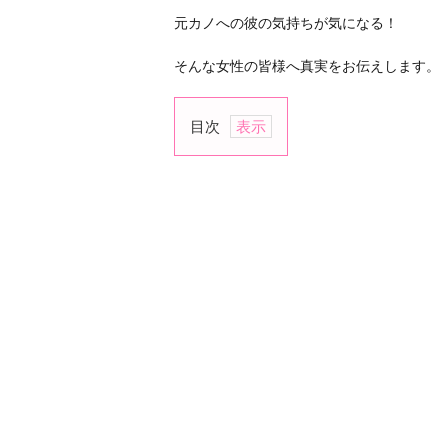
元カノへの彼の気持ちが気になる！
そんな女性の皆様へ真実をお伝えします。
目次
1.
た
だ
忘
れ
て
い
る
だ
け
2.
自