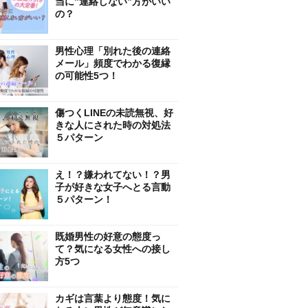
当に”連絡しない”方がいい
の？
男性心理「別れた後の連絡
メール」頻度でわかる復縁
の可能性5つ！
傷つくLINEの未読無視、好
きな人にされた時の対処法
５パターン
え！？嫌われてない！？男
子が好きな女子へとる言動
５パターン！
既婚男性の好意の態度っ
て？気になる女性への接し
方5つ
カギは言葉より態度！気に