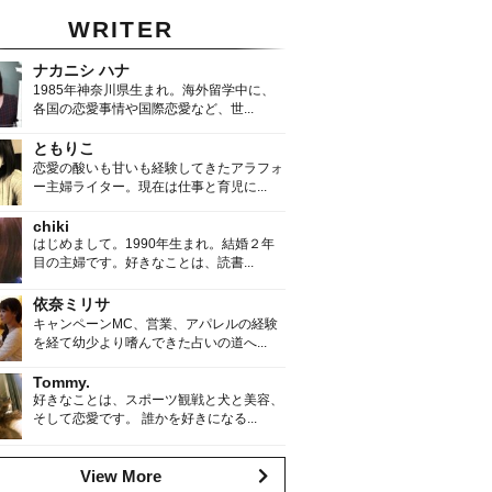
WRITER
ナカニシ ハナ
1985年神奈川県生まれ。海外留学中に、
各国の恋愛事情や国際恋愛など、世...
ともりこ
恋愛の酸いも甘いも経験してきたアラフォ
ー主婦ライター。現在は仕事と育児に...
chiki
はじめまして。1990年生まれ。結婚２年
目の主婦です。好きなことは、読書...
依奈ミリサ
キャンペーンMC、営業、アパレルの経験
を経て幼少より嗜んできた占いの道へ...
Tommy.
好きなことは、スポーツ観戦と犬と美容、
そして恋愛です。 誰かを好きになる...
View More