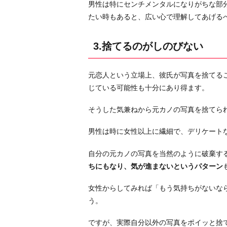
5.
男性は特にセンチメンタルになりがちな部
優
たい時もあると、広い心で理解してあげる
越
感
3.捨てるのがしのびない
を
得
元恋人という立場上、彼氏が写真を捨てる
る
じている可能性も十分にあり得ます。
た
め
そうした気兼ねから元カノの写真を捨てら
6.
彼
男性は時に女性以上に繊細で、デリケート
女
自分の元カノの写真を当然のように破棄す
に
ちにもなり、気が進まないというパターン
嫉
妬
女性からしてみれば「もう気持ちがないな
し
う。
て
ほ
ですが、実際自分以外の写真をポイッと捨