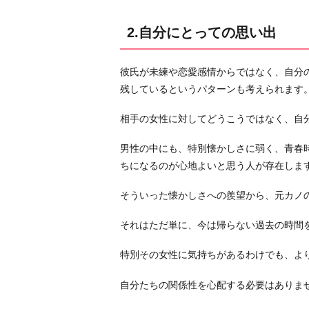
な
い
2.自分にとっての思い出
4.
過
彼氏が未練や恋愛感情からではなく、自分
去
残しているというパターンも考えられます
の
交
相手の女性に対してどうこうではなく、自
際
男性の中にも、特別懐かしさに弱く、青春
相
ちになるのが心地よいと思う人が存在しま
手
を
そういった懐かしさへの羨望から、元カノ
忘
れ
それはただ単に、今は帰らない過去の時間
な
特別その女性に気持ちがあるわけでも、よ
い
た
自分たちの関係性を心配する必要はありま
め