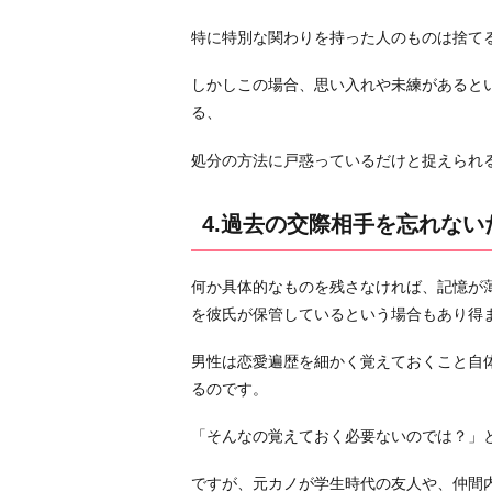
し
い
特に特別な関わりを持った人のものは捨て
7.
しかしこの場合、思い入れや未練があると
ま
る、
だ
元
処分の方法に戸惑っているだけと捉えられ
カ
ノ
4.過去の交際相手を忘れない
に
未
何か具体的なものを残さなければ、記憶が
練
を彼氏が保管しているという場合もあり得
あ
り
男性は恋愛遍歴を細かく覚えておくこと自
お
るのです。
わ
り
「そんなの覚えておく必要ないのでは？」
に
ですが、元カノが学生時代の友人や、仲間