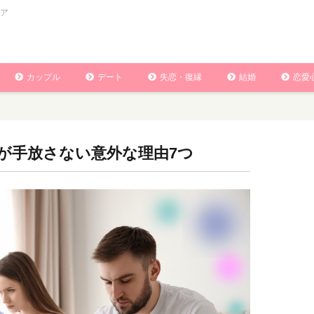
ア
カップル
デート
失恋・復縁
結婚
恋愛
が手放さない意外な理由7つ