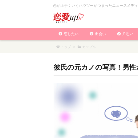
恋が上手くいくハウツーがつまったニュースメディ
恋したい
出会い
片思い
トップ
>
カップル
彼氏の元カノの写真！男性