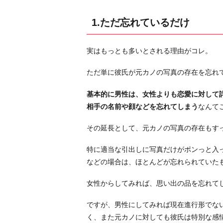
分
に
1.ただ忘れているだけ
と
っ
実はもっとも多いとされる理由がコレ。
て
の
ただ単に彼氏が元カノの写真の存在を忘れ
思
い
基本的に男性は、女性よりも恋愛に対して
出
相手の名前や顔などを忘れてしまう
なんて
3.
その延長として、元カノの写真の存在もす
捨
て
特に適当な引出しに写真だけがポンっと入
る
などの場合は、ほとんどが忘れられていた
の
が
女性からしてみれば、思い出の品を忘れて
し
ですが、男性にしてみれば現在進行形でな
の
く、また元カノに対しても彼氏は特別な感
び