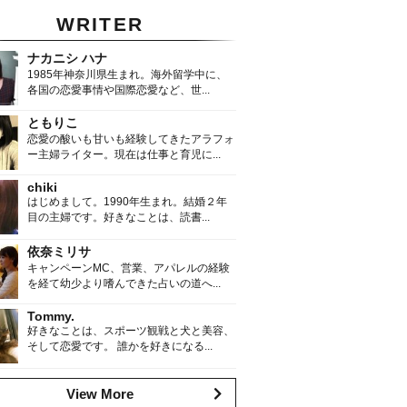
WRITER
ナカニシ ハナ
1985年神奈川県生まれ。海外留学中に、
各国の恋愛事情や国際恋愛など、世...
ともりこ
恋愛の酸いも甘いも経験してきたアラフォ
ー主婦ライター。現在は仕事と育児に...
chiki
はじめまして。1990年生まれ。結婚２年
目の主婦です。好きなことは、読書...
依奈ミリサ
キャンペーンMC、営業、アパレルの経験
を経て幼少より嗜んできた占いの道へ...
Tommy.
好きなことは、スポーツ観戦と犬と美容、
そして恋愛です。 誰かを好きになる...
View More