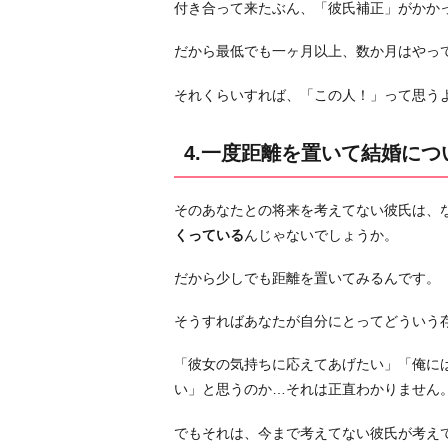
付き合って来たぶん、「彼氏補正」がかか
も
ら
だから最低でも一ヶ月以上、数か月はやっ
う
それくらいすれば、「この人！」って思う
5.
「結
4.一度距離を置いて結婚に
婚
し
な
そのあなたとの将来を考えてない彼氏は、
い
くっている
んじゃないでしょうか。
な
ら
だから少しでも距離を置いてみるんです。
別
そうすればあなたが自分にとってどういう
れ
る」
「彼女の気持ちに応えてあげたい」「俺に
と
い」と思うのか…それは正直わかりません
言
っ
でもそれは、今まで考えてない彼氏が考え