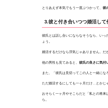
4.
とりあえず本気でもう一度ぶつかって、
彼
一
度
3.彼と付き合いつつ婚活して
距
離
を
彼氏とは話し合いにならなそうなら、いっ
置
ょう。
い
婚活するだけなら浮気じゃありません。だ
て
結
他の男性も見てみると、
彼氏の良さに気付
婚
に
また、「彼氏は見切ってこの人と一緒にな
つ
ただ婚活するにしても一ヶ月だけ…とかじ
い
て
おそらく一ヶ月やそこらだと「私との将来
考
ら。
え
て