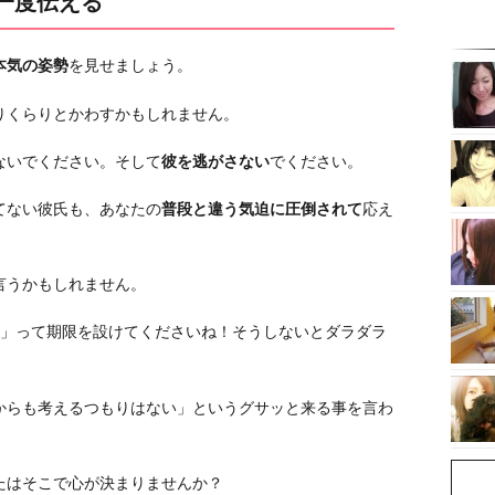
一度伝える
本気の姿勢
を見せましょう。
りくらりとかわすかもしれません。
ないでください。そして
彼を逃がさない
でください。
てない彼氏も、あなたの
普段と違う気迫に圧倒されて
応え
言うかもしれません。
い」って期限を設けてくださいね！そうしないとダラダラ
からも考えるつもりはない」というグサッと来る事を言わ
たはそこで心が決まりませんか？