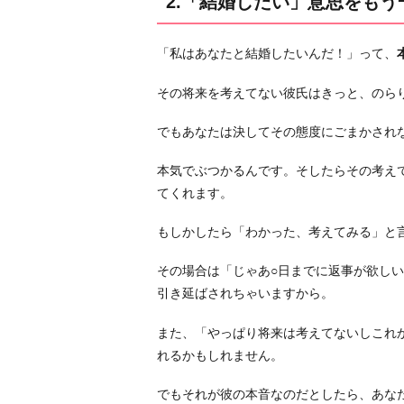
2.「結婚したい」意思をもう
3.
彼
「私はあなたと結婚したいんだ！」って、
と
付
その将来を考えてない彼氏はきっと、のら
き
合
でもあなたは決してその態度にごまかされ
い
本気でぶつかるんです。そしたらその考え
つ
てくれます。
つ
婚
もしかしたら「わかった、考えてみる」と
活
し
その場合は「じゃあ○日までに返事が欲し
て
引き延ばされちゃいますから。
他
と
また、「やっぱり将来は考えてないしこれ
比
れるかもしれません。
べ
でもそれが彼の本音なのだとしたら、あな
る