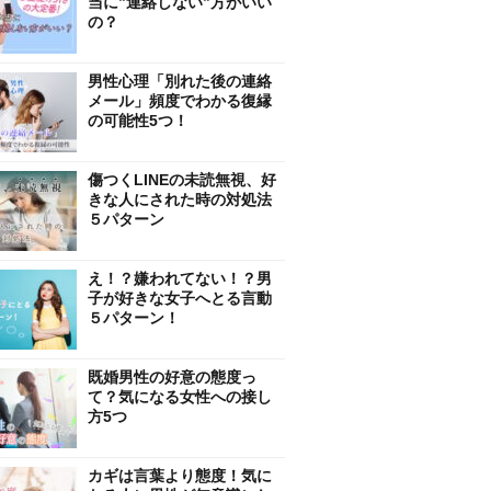
当に”連絡しない”方がいい
の？
男性心理「別れた後の連絡
メール」頻度でわかる復縁
の可能性5つ！
傷つくLINEの未読無視、好
きな人にされた時の対処法
５パターン
え！？嫌われてない！？男
子が好きな女子へとる言動
５パターン！
既婚男性の好意の態度っ
て？気になる女性への接し
方5つ
カギは言葉より態度！気に