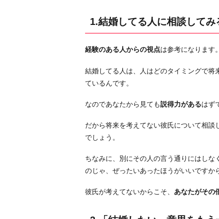
み
る
1.結婚してる人に相談してみ
2.
「結
経験のある人からの視点
は参考になります
婚
し
結婚してる人は、人はどのタイミングで将
た
ているんです。
い」
意
なのであなたから見ても
説得力がある
はず
思
だから将来を考えてない彼氏について相談
を
でしょう。
も
う
ちなみに、別にその人の言う通りにはしな
一
のじゃ、ぜったいあったほうがいいですか
度
伝
彼氏が考えてないからこそ、
あなたがその
え
る