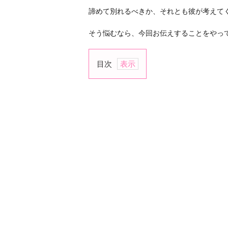
諦めて別れるべきか、それとも彼が考えて
そう悩むなら、今回お伝えすることをやっ
目次
1.
結
婚
し
て
る
人
に
相
談
し
て