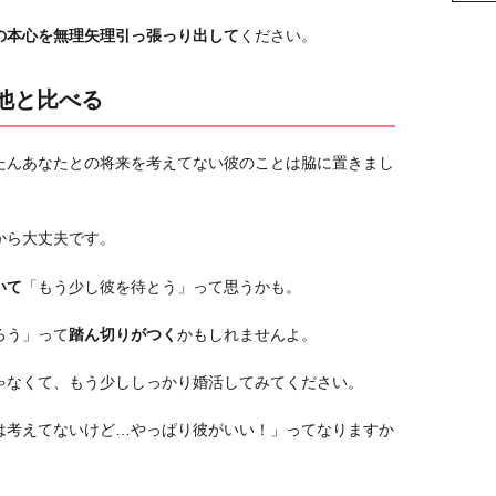
の本心を無理矢理引っ張っり出して
ください。
他と比べる
たんあなたとの将来を考えてない彼のことは脇に置きまし
から大丈夫です。
いて
「もう少し彼を待とう」って思うかも。
ろう」って
踏ん切りがつく
かもしれませんよ。
ゃなくて、もう少ししっかり婚活してみてください。
は考えてないけど…やっぱり彼がいい！」ってなりますか