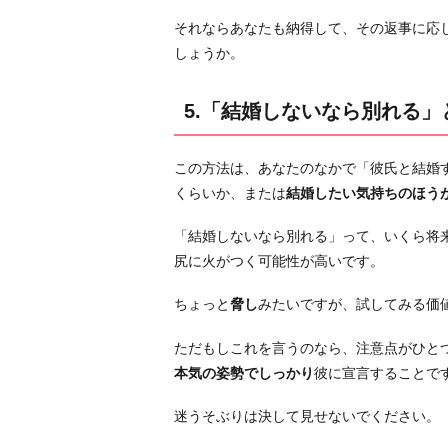
て
それならあなたも納得して、その返事に応
み
しょうか。
る
6.
5.「結婚しないなら別れる」
本
当
に
この方法は、あなたのなかで「彼氏と結婚
彼
くらいか、または
結婚したい気持ちのほう
が
い
「結婚しないなら別れる」って、いくら将
い
尻に火がつく可能性が高いです。
の
ちょっと
脅し
みたいですが、試してみる価
か
心
ただもしこれを言うのなら、注意点がひと
に
本気の姿勢でしっかり
彼に宣言することで
問
い
迷うそぶりは決して見せないでください。
か