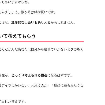
っちゃいますからね。
てみましょう。数か月は結構長いです。
ような、
運命的な出会いもありえる
かもしれません。
ついて考えてもらう
なんだかんだあなたは自分から離れていかないと
タカをく
存在か、
じっくり考えられる機会
になるはずです。
はアイツしかいない」と思うのか、「結婚に縛られたくな
。
て出した答えです。