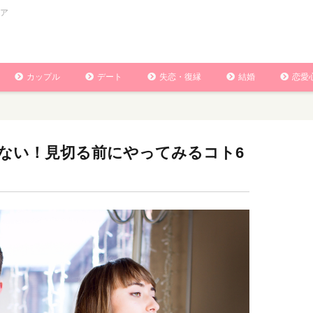
ア
カップル
デート
失恋・復縁
結婚
恋愛
ない！見切る前にやってみるコト6