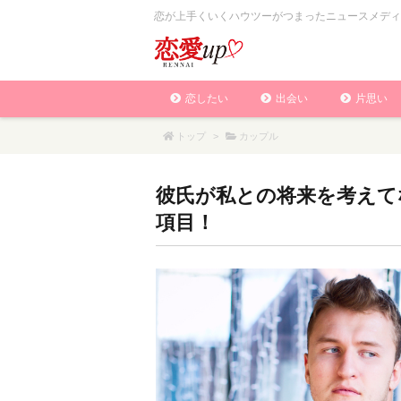
恋が上手くいくハウツーがつまったニュースメディ
恋したい
出会い
片思い
トップ
>
カップル
彼氏が私との将来を考えて
項目！