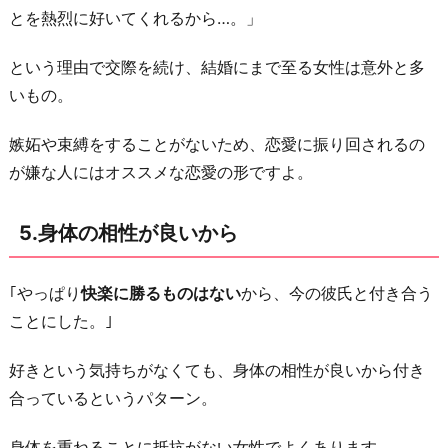
ペ
とを熱烈に好いてくれるから…。」
ッ
という理由で交際を続け、結婚にまで至る女性は意外と多
ク
いもの。
が
高
嫉妬や束縛をすることがないため、恋愛に振り回されるの
く
が嫌な人にはオススメな恋愛の形ですよ。
周
り
5.身体の相性が良いから
に
自
｢やっぱり
快楽に勝るものはない
から、今の彼氏と付き合う
慢
ことにした。｣
で
き
好きという気持ちがなくても、身体の相性が良いから付き
る
合っているというパターン。
か
ら
身体を重ねることに抵抗がない女性でよくあります。