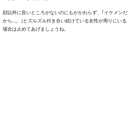
る
か
顔以外に良いところがないのにもかかわらず、｢イケメンだ
ら
から…。｣とズルズル付き合い続けている女性が周りにいる
5.
場合は止めてあげましょうね。
身
体
の
相
性
が
良
い
か
ら
6.
結