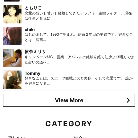
ともりこ
恋愛の酸いも甘いも経験してきたアラフォー主婦ライター。現在
は仕事と育児に...
chiki
はじめまして。1990年生まれ。結婚２年目の主婦です。好きなこ
とは、読書...
依奈ミリサ
キャンペーンMC、営業、アパレルの経験を経て幼少より嗜んでき
た占いの道へ...
Tommy.
好きなことは、スポーツ観戦と犬と美容、そして恋愛です。 誰か
を好きになる...
View More
CATEGORY
恋したい
出会い