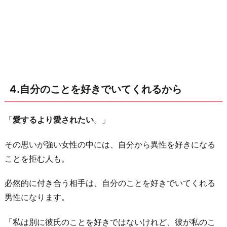
婚
相
手
の
条
件
4.自分のことを好きでいてくれるから
に
合
「
愛するより愛されたい
。」
っ
て
その思いが強い女性の中には、自分から異性を好きになる
い
ことを拒む人も。
る
か
必然的に付き合う相手は、自分のことを好きでいてくれる
ら
男性になります。
7.
ス
「私は別に彼氏のことを好きではないけれど、彼が私のこ