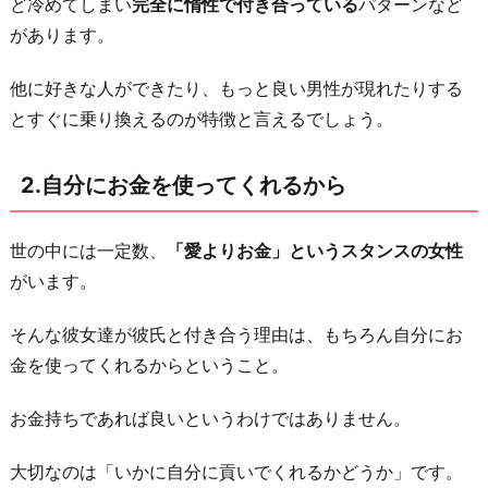
3.
ど冷めてしまい
完全に惰性で付き合っている
パターンなど
イ
があります。
ケ
他に好きな人ができたり、もっと良い男性が現れたりする
メ
とすぐに乗り換えるのが特徴と言えるでしょう。
ン
で
2.自分にお金を使ってくれるから
振
る
の
世の中には一定数、
「愛よりお金」というスタンスの女性
が
がいます。
も
そんな彼女達が彼氏と付き合う理由は、もちろん自分にお
っ
金を使ってくれるからということ。
た
い
お金持ちであれば良いというわけではありません。
な
い
大切なのは「いかに自分に貢いでくれるかどうか」です。