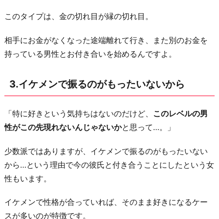
か
ら
このタイプは、金の切れ目が縁の切れ目。
4.
相手にお金がなくなった途端離れて行き、また別のお金を
自
持っている男性とお付き合いを始めるんですよ。
分
の
3.イケメンで振るのがもったいないから
こ
と
を
「特に好きという気持ちはないのだけど、
このレベルの男
好
性がこの先現れないんじゃないか
と思って…。」
き
少数派ではありますが、イケメンで振るのがもったいない
で
から…という理由で今の彼氏と付き合うことにしたという女
い
性もいます。
て
く
イケメンで性格が合っていれば、そのまま好きになるケー
れ
スが多いのが特徴です。