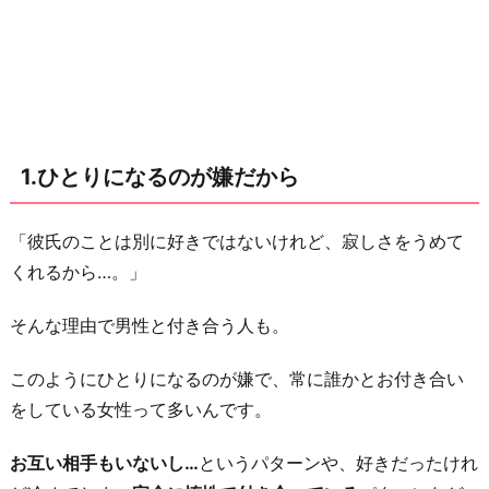
2.
自
分
に
お
1.ひとりになるのが嫌だから
金
を
使
「彼氏のことは別に好きではないけれど、寂しさをうめて
っ
くれるから…。」
て
そんな理由で男性と付き合う人も。
く
れ
このようにひとりになるのが嫌で、常に誰かとお付き合い
る
をしている女性って多いんです。
か
ら
お互い相手もいないし…
というパターンや、好きだったけれ