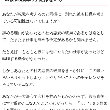
出
会
あなたが転職を考えるのと同様に、別れた彼も転職を考え
い
ている可能性はないでしょうか？
は
な
辞める理由があなたとの社内恋愛の破局であるかは別とし
い
て、たまたま仕事を辞める予定があるかも知れません。
か
たとえば、もともと彼には他にやりたい仕事があったけど
5.
転職する機会がなかった。
新
し
しかしあなたとの社内恋愛の破局をきっかけに「この際い
い
ろいろリセットしよう」とやりたいことへのチャレンジを
職
考えている…など。
場
は
あなたが一大決心で会社を辞めたもかかわらず、彼も直後
今
にすぐ辞めた…なんてことがわかったら、「え、ワタシ辞め
よ
る必要なかったじゃん？」なんてことになりますよね。