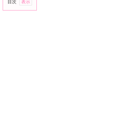
目次
1.
今
の
感
情
だ
け
で
失
っ
て
良
い
仕
事