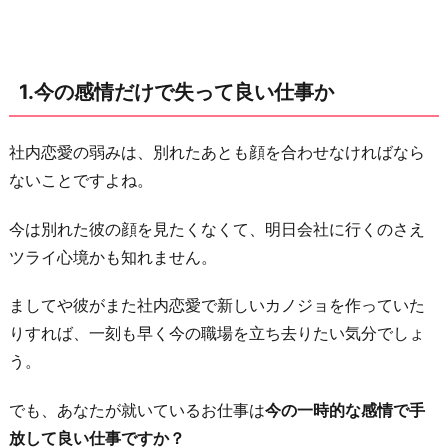
か
2.
転
1.今の感情だけで失って良い仕事か
職
し
な
社内恋愛の弱みは、別れたあとも顔を合わせなければなら
く
ないことですよね。
て
今は別れた彼の顔を見たくなくて、明日会社に行くのさえ
も
ツライ心境かも知れません。
異
動
ましてや彼がまた社内恋愛で新しいカノジョを作っていた
の
りすれば、一刻も早く今の職場を立ち去りたい気分でしょ
可
う。
能
性
でも、あなたが就いているお仕事は
今の一時的な感情で手
は
放して良い仕事ですか？