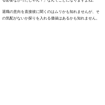
り
退職の意向を直接彼に聞くのはムリかも知れませんが、そ
条
の気配がないか探りを入れる価値はあるかも知れません。
件
が
下
が
ら
な
い
か
お
わ
り
に