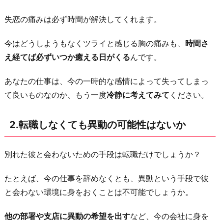
な
失恋の痛みは必ず時間が解決してくれます。
い
か
今はどうしようもなくツライと感じる胸の痛みも、
時間さ
3.
え経てば必ずいつか癒える日がくる
んです。
彼
に
あなたの仕事は、今の一時的な感情によって失ってしまっ
退
て良いものなのか、もう一度
冷静に考えてみて
ください。
職
の
2.転職しなくても異動の可能性はないか
予
定
別れた彼と会わないための手段は転職だけでしょうか？
は
な
たとえば、今の仕事を辞めなくとも、異動という手段で彼
い
と会わない環境に身をおくことは不可能でしょうか。
か
4.
他の部署や支店に異動の希望を出す
など、今の会社に身を