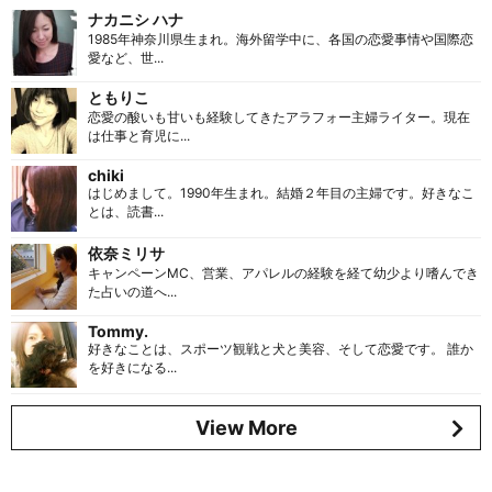
ナカニシ ハナ
1985年神奈川県生まれ。海外留学中に、各国の恋愛事情や国際恋
愛など、世...
ともりこ
恋愛の酸いも甘いも経験してきたアラフォー主婦ライター。現在
は仕事と育児に...
chiki
はじめまして。1990年生まれ。結婚２年目の主婦です。好きなこ
とは、読書...
依奈ミリサ
キャンペーンMC、営業、アパレルの経験を経て幼少より嗜んでき
た占いの道へ...
Tommy.
好きなことは、スポーツ観戦と犬と美容、そして恋愛です。 誰か
を好きになる...
View More