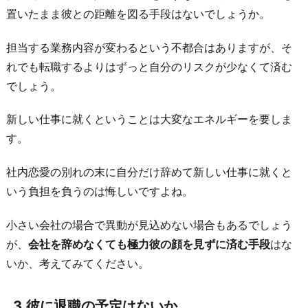
彼
置いたまま彼との距離を図る手段はないでしょうか。
を
担当する業務内容が変わるという不都合はありますが、そ
忘
れでも転職するよりはずっと自分のリスクが少なくて済む
れ
でしょう。
さ
せ
新しい仕事に就くということは大変なエネルギーを要しま
て
す。
く
れ
社内恋愛の別れの末に自分だけ辞めて新しい仕事に就くと
る
いう負担を負うのは悔しいですよね。
よ
小さい会社の場合で異動が見込めない場合もあるでしょう
う
が、
会社を辞めなくても極力彼の顔を見ずに済む手段
はな
な
いか、考えてみてください。
新
し
い
3.彼に退職の予定はないか