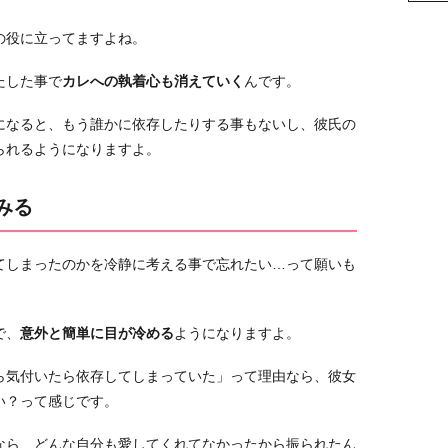
の役に立ってますよね。
たした事で
カレへの執着心も消えていく
んです。
になると、もう誰かに依存したりする事もないし、彼氏の
られるようになりますよ。
みる
てしまったのかを冷静に考える事で忘れたい…って願いも
で、
意外と簡単に目が冷める
ようになりますよ。
ら気付いたら依存してしまっていた」って理由なら、彼女
い？って感じです。
なら、どんな自分も愛してくれてなかったから振られたん