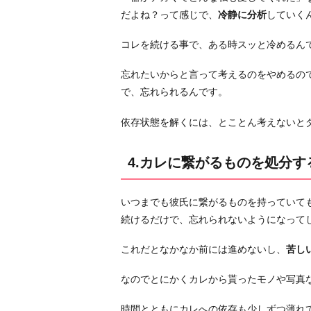
低
だよね？って感じで、
冷静に分析
していく
限
の
コレを続ける事で、ある時スッと冷めるん
荷
物
忘れたいからと言って考えるのをやめるの
で
で、忘れられるんです。
ぶ
依存状態を解くには、とことん考えないと
ら
り
旅
4.カレに繋がるものを処分す
を
す
いつまでも彼氏に繋がるものを持っていて
る
続けるだけで、忘れられないようになって
7.
男
これだとなかなか前には進めないし、
苦し
性
なのでとにかくカレから貰ったモノや写真
と
の
時間とともにカレへの依存も少しずつ薄れ