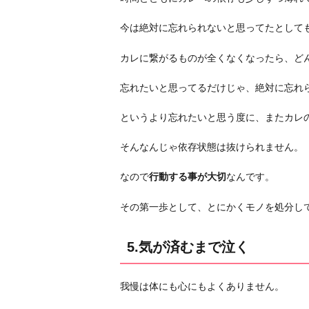
出
会
今は絶対に忘れられないと思ってたとして
い
の
カレに繋がるものが全くなくなったら、ど
場
忘れたいと思ってるだけじゃ、絶対に忘れ
に
行
というより忘れたいと思う度に、またカレ
く
8.
そんなんじゃ依存状態は抜けられません。
自
なので
行動する事が大切
なんです。
分
の
その第一歩として、とにかくモノを処分し
内
面
5.気が済むまで泣く
を
磨
く
我慢は体にも心にもよくありません。
お