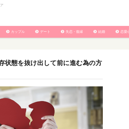
ア
カップル
デート
失恋・復縁
結婚
恋愛
存状態を抜け出して前に進む為の方