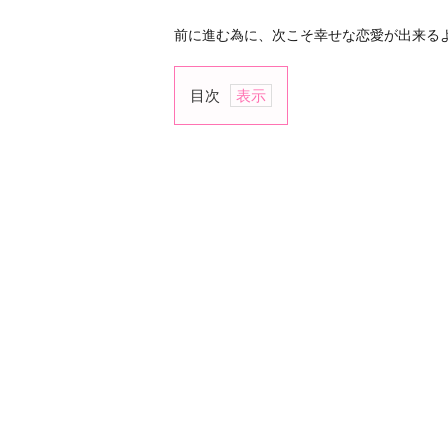
前に進む為に、次こそ幸せな恋愛が出来る
目次
1.
と
に
か
く
た
く
さ
ん
の
人
に
出
会