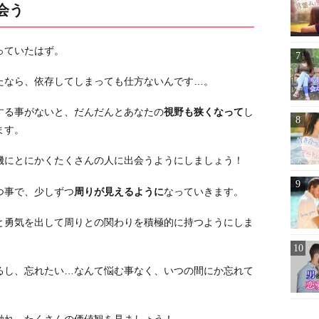
会う
っていたはず。
たなら、依存してしまっても仕方ないんです…。
する事がないと、だんだんとあなたの
視野も狭くなって
し
ます。
機にとにかくたくさんの人に出会うようにしましょう！
つ事で、少しずつ
周りが見えるように
なっていきます。
と勇気を出して周りとの関わりを積極的に持つようにしま
るし、忘れたい…なんて悩む事なく、いつの間にか忘れて