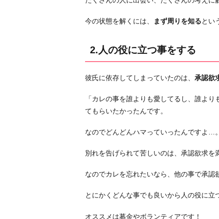
たくさんの人に出会い、たくさんの考えに
氏
に
今の状態を解くには、
まず周りを知る
とい
つ
い
2.人の役に立つ事をする
て
考
彼氏に依存してしまっていたのは、
承認欲
え
て
「カレの事を誰よりも愛してるし、誰より
み
てもらいたかったんです。
る
4.
なのでどんどんハマっていったんですよ…
カ
別れを告げられて苦しいのは、承認欲求を
レ
に
なのでカレを忘れたいなら、他の事で承認
繋
が
とにかくどんな事でも良いから人の役に立
る
も
オススメは募金やボランティアです！