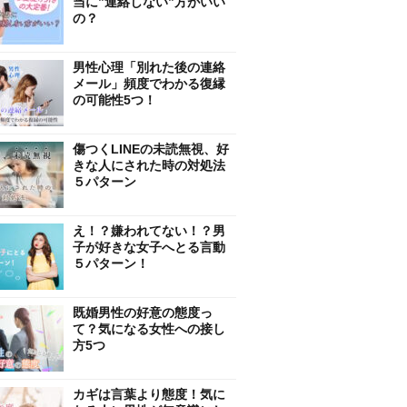
当に”連絡しない”方がいい
の？
男性心理「別れた後の連絡
メール」頻度でわかる復縁
の可能性5つ！
傷つくLINEの未読無視、好
きな人にされた時の対処法
５パターン
え！？嫌われてない！？男
子が好きな女子へとる言動
５パターン！
既婚男性の好意の態度っ
て？気になる女性への接し
方5つ
カギは言葉より態度！気に