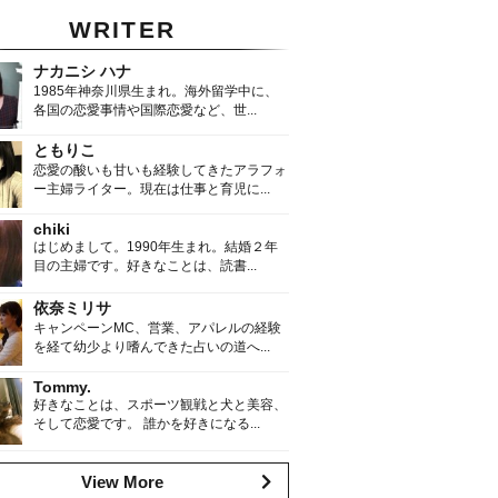
WRITER
ナカニシ ハナ
1985年神奈川県生まれ。海外留学中に、
各国の恋愛事情や国際恋愛など、世...
ともりこ
恋愛の酸いも甘いも経験してきたアラフォ
ー主婦ライター。現在は仕事と育児に...
chiki
はじめまして。1990年生まれ。結婚２年
目の主婦です。好きなことは、読書...
依奈ミリサ
キャンペーンMC、営業、アパレルの経験
を経て幼少より嗜んできた占いの道へ...
Tommy.
好きなことは、スポーツ観戦と犬と美容、
そして恋愛です。 誰かを好きになる...
View More