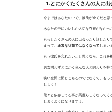
1.とにかくたくさんの人に出
う
2.
今まではあなたの中で、彼氏が全てだと思
人
の
あなたの中にカレしか大切な存在がなかっ
役
に
もっとたくさんの人に出会ったり話したり
立
まって、
正常な状態ではなくなって
しまい
つ
もう彼氏を忘れたい…と思うなら、これを
事
を
男女問わずとにかく色んな人と関わりを持
す
る
狭い空間に閉じこもるのではなくて、もっ
3.
しょう！
冷
段々と依存してる事が馬鹿らしくなってく
静
しまうようになりますよ。
に
彼