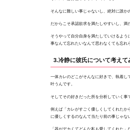
の
そんなに難しい事じゃないし、絶対に誰か
を
処
だからこそ承認欲求を満たしやすいし、満
分
す
そうやって自分自身を満たしていけるよう
る
事なんて忘れたいなんて思わなくても忘れ
5.
気
3.冷静に彼氏について考えて
が
済
一体カレのどこがそんなに好きで、執着し
む
叶うんです。
ま
で
そしてその好きだった所を分析していく事
泣
く
例えば「カレがすごく優しくしてくれたか
6.
に優しくするのなんて当たり前の事じゃな
最
「器がデカくてどんな私も愛してくれた」