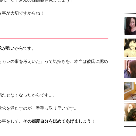
触れ、たくさんの価値観を見ましょう！
う事が大切ですからね！
求が強いから
です。
もカレの事を考えいた」って気持ちを、本当は彼氏に認め
。
満たせなくなったからです…。
欲求を満たすのが一番手っ取り早いです。
つ事をして、
その都度自分をほめてあげましょう
！