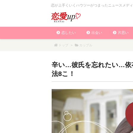
恋が上手くいくハウツーがつまったニュースメディ
恋したい
出会い
片思い
トップ
>
カップル
辛い…彼氏を忘れたい…依
法8こ！