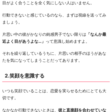
目がよく合うことを全く気にしない人はいません。
使
っ
行動できないと感じているのなら、まずは視線を送ってみ
て
ましょう。
相
談
片思い中の彼がかなりの鈍感男子でない限りは
「なんか最
を
近よく目があうよな…」
って意識し始めますよ。
す
それを繰り返しているうちに、片思いの相手のほうがあな
る
たを気になってしまうことだってあります。
4.
良
2.笑顔を意識する
い
と
こ
いつも笑顔でいることは、恋愛を実らせるためにとても大
ろ
切です。
を
なかなか行動できないときは、
彼と直接顔を合わせていな
ほ