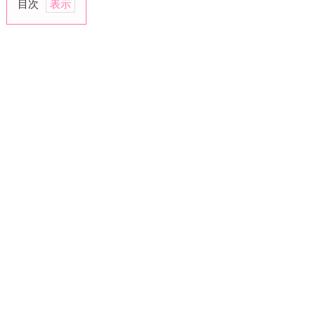
目次
1.
目
を
合
わ
せ
る
2.
笑
顔
を
意
識
す
る