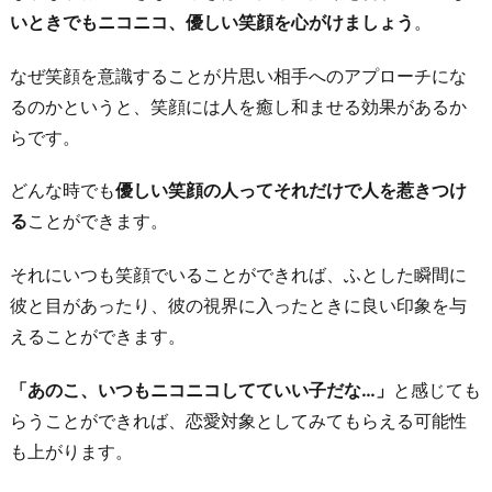
いときでもニコニコ、優しい笑顔を心がけましょう
。
め
る
なぜ笑顔を意識することが片思い相手へのアプローチにな
5.
るのかというと、笑顔には人を癒し和ませる効果があるか
い
らです。
つ
も
どんな時でも
優しい笑顔の人ってそれだけで人を惹きつけ
近
る
ことができます。
く
それにいつも笑顔でいることができれば、ふとした瞬間に
を
彼と目があったり、彼の視界に入ったときに良い印象を与
キ
えることができます。
ー
プ
「あのこ、いつもニコニコしてていい子だな…」
と感じても
す
らうことができれば、恋愛対象としてみてもらえる可能性
る
も上がります。
お