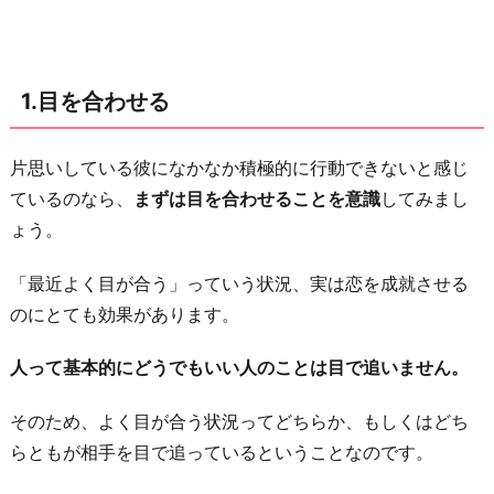
3.
あ
い
1.目を合わせる
さ
つ
片思いしている彼になかなか積極的に行動できないと感じ
を
ているのなら、
まずは目を合わせることを意識
してみまし
必
ょう。
ず
す
「最近よく目が合う」っていう状況、実は恋を成就させる
る
のにとても効果があります。
4.
L
人って基本的にどうでもいい人のことは目で追いません。
I
そのため、よく目が合う状況ってどちらか、もしくはどち
N
らともが相手を目で追っているということなのです。
E
を