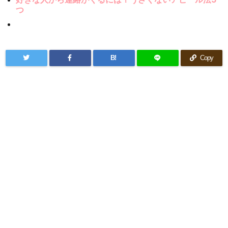
つ
B!
Copy