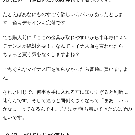
っ
た
たとえばあなにものすごく欲しいカバンがあったとしま
5.
す。色もデザインも完璧です。
彼
でも購入前に「ここの金具が取れやすいから半年毎にメン
以
テナンスが絶対必要！」なんてマイナス面を言われたら、
外
ちょっと買う気をなくしますよね？
の
男
でもそんなマイナス面を知らなかったら普通に買いますよ
性
ね。
を
見
それと同じで、何事も手に入れる前に知りすぎると判断に
る
迷うんです。そして迷うと面倒くさくなって「まあ、いい
余
かな…」ってなるんです。片思いが落ち着いてきたのはその
裕
せいです。
が
で