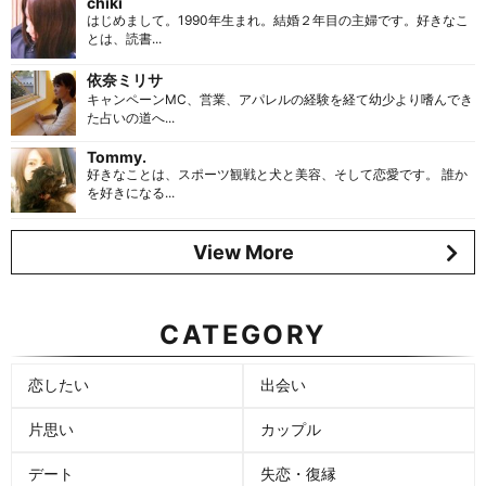
chiki
はじめまして。1990年生まれ。結婚２年目の主婦です。好きなこ
とは、読書...
依奈ミリサ
キャンペーンMC、営業、アパレルの経験を経て幼少より嗜んでき
た占いの道へ...
Tommy.
好きなことは、スポーツ観戦と犬と美容、そして恋愛です。 誰か
を好きになる...
View More
CATEGORY
恋したい
出会い
片思い
カップル
デート
失恋・復縁