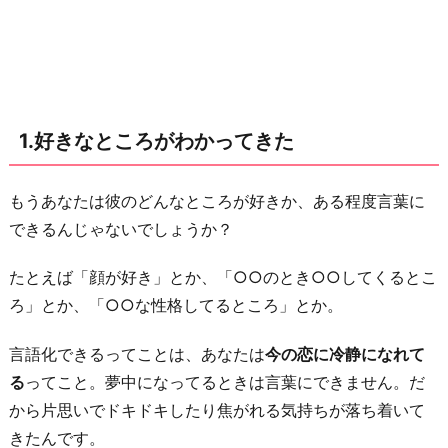
2.
好
き
じ
1.好きなところがわかってきた
ゃ
な
い
もうあなたは彼のどんなところが好きか、ある程度言葉に
と
できるんじゃないでしょうか？
こ
たとえば「顔が好き」とか、「○○のとき○○してくるとこ
ろ
ろ」とか、「○○な性格してるところ」とか。
が
わ
言語化できるってことは、あなたは
今の恋に冷静になれて
か
る
ってこと。夢中になってるときは言葉にできません。だ
っ
から片思いでドキドキしたり焦がれる気持ちが落ち着いて
て
きたんです。