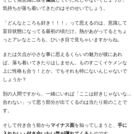
ド
気持ちが落ち着いてきたのはそのせいでしょう。
キ
を
「どんなところも好き！！！」って思えるのは、意識して
コ
盲目状態になってる最初の頃だけ。熱があがってるとちょ
ン
っとアレなところも、ひいき目で見ちゃいますからね。
ト
ロ
または欠点が小さな事に思えるくらいの魅力が彼にあれ
ー
ば、落ち着いてきたりはしません。ものすごくイケメンな
ル
上に性格も合う！とか。でもそれも特にないんじゃないで
で
しょうか？
き
別の人間ですから、一緒にいれば「ここは好きじゃないな…
る
合わない」って思う部分が出てくるのは当たり前のことで
よ
す。
う
に
そして付き合う前から
マイナス面
を知ってしまうと、
手に
な
入れたい・付き合いたい気が薄れてくる
ものです。