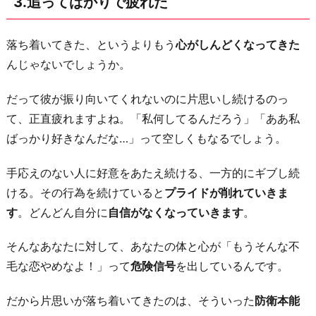
3.追ってばかりで疲れた
き
た
落ち着いてきた、というよりもう
心がしんどくなってきた
6.
んじゃないでしょうか。
今
の
だって彼が振り向いてくれないのに片思いし続けるのっ
関
て、正直疲れますよね。「私何してるんだろう」「ああ私
係
ばっかり好きなんだな…」って空しくもなるでしょう。
が
好
手応えのない人に好意をあたえ続ける、一方的にギブし続
き
ける。その行為を続けていると
プライドが削れていきま
に
す
。どんどん自分に
自信がなくなっていきます
。
な
そんなあなたに対して、あなたの体と心が「もうそんな不
っ
毛な恋やめなよ！」って
危険信号
を出しているんです。
た
お
だから片思いが落ち着いてきたのは、そういった
防衛本能
わ