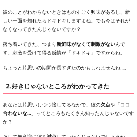
き
た
彼のことがわからないときはものすごく興味があるし、新
3.
しい一面を知れたらドキドキしますよね。でも今はそれが
追
なくなってきたんじゃないですか？
っ
落ち着いてきた、つまり
新鮮味がなくて刺激がない
んで
て
す。刺激を受けて得る感情が「ドキドキ」ですからね。
ば
か
ちょっと片思いの期間が長すぎたのかもしれませんね…。
り
で
2.好きじゃないところがわかってきた
疲
れ
あなたは片思いしつつ接してるなかで、彼の
欠点
や「ココ
た
合わないな…
」ってところもたくさん知ったんじゃないです
4.
か？
ド
キ
そして無意識に彼を
減点
していたんじゃないでしょうか。