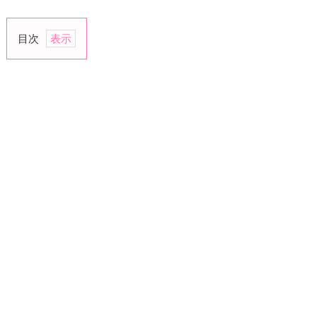
目次
1.
好
き
な
と
こ
ろ
が
わ
か
っ
て
き
た