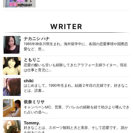
WRITER
ナカニシ ハナ
1985年神奈川県生まれ。海外留学中に、各国の恋愛事情や国際恋
愛など、世...
ともりこ
恋愛の酸いも甘いも経験してきたアラフォー主婦ライター。現在
は仕事と育児に...
chiki
はじめまして。1990年生まれ。結婚２年目の主婦です。好きなこ
とは、読書...
依奈ミリサ
キャンペーンMC、営業、アパレルの経験を経て幼少より嗜んでき
た占いの道へ...
Tommy.
好きなことは、スポーツ観戦と犬と美容、そして恋愛です。 誰か
を好きになる...