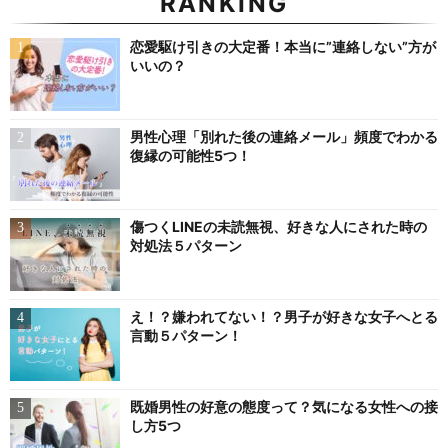
RANKING
恋愛駆け引きの大定番！本当に”連絡しない”方が
いいの？
男性心理「別れた後の連絡メール」頻度でわかる
復縁の可能性5つ！
傷つくLINEの未読無視、好きな人にされた時の
対処法５パターン
え！？嫌われてない！？男子が好きな女子へとる
言動５パターン！
既婚男性の好意の態度って？気になる女性への接
し方5つ