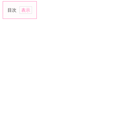
目次
1.
寂
し
が
る
2.
悲
し
が
る
3.
甘
え
る