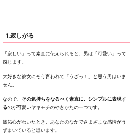
4.
ち
ょ
っ
1.寂しがる
と
だ
「寂しい」って素直に伝えられると、男は「可愛い」って
け
感じます。
卑
屈
大好きな彼女にそう言われて「うざっ！」と思う男はいま
に
せん。
な
る
なので、
その気持ちをなるべく素直に、シンプルに表現す
5.
る
のが可愛いヤキモチのやきかたの一つです。
自
嫉妬心がわいたとき、あなたのなかでさまざまな感情がう
分
ずまいていると思います。
の