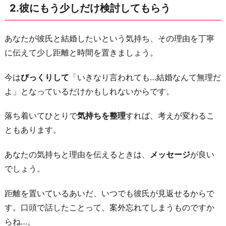
2.彼にもう少しだけ検討してもらう
案
し
あなたが彼氏と結婚したいという気持ち、その理由を丁寧
て
に伝えて少し距離と時間を置きましょう。
み
る
今は
びっくりして
「いきなり言われても…結婚なんて無理だ
5.
よ」となっているだけかもしれないからです。
結
婚
落ち着いてひとりで
気持ちを整理
すれば、考えが変わるこ
に
ともあります。
こ
あなたの気持ちと理由を伝えるときは、
メッセージ
が良い
だ
でしょう。
わ
ら
距離を置いているあいだ、いつでも彼氏が見返せるからで
ず
す。口頭で話したことって、案外忘れてしまうものですか
付
らね…。