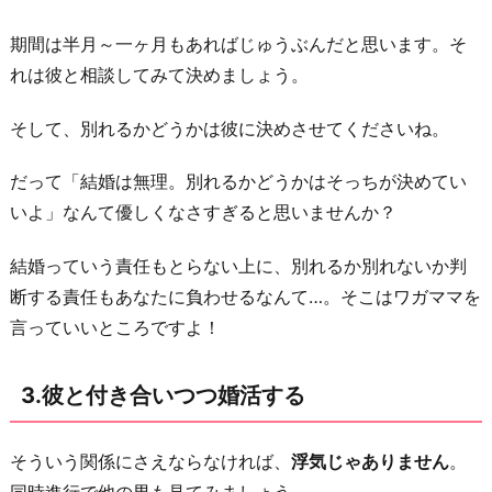
き
合
期間は半月～一ヶ月もあればじゅうぶんだと思います。そ
い
れは彼と相談してみて決めましょう。
続
け
そして、別れるかどうかは彼に決めさせてくださいね。
る
だって「結婚は無理。別れるかどうかはそっちが決めてい
6.
いよ」なんて優しくなさすぎると思いませんか？
早
め
結婚っていう責任もとらない上に、別れるか別れないか判
に
断する責任もあなたに負わせるなんて…。そこはワガママを
別
言っていいところですよ！
れ
る
3.彼と付き合いつつ婚活する
お
わ
そういう関係にさえならなければ、
浮気じゃありません
。
り
同時進行で他の男も見てみましょう。