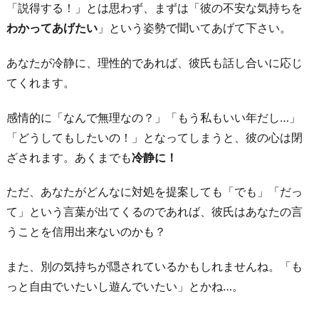
「説得する！」とは思わず、まずは「彼の不安な気持ちを
付
わかってあげたい
」という姿勢で聞いてあげて下さい。
き
合
あなたが冷静に、理性的であれば、彼氏も話し合いに応じ
い
てくれます。
つ
つ
感情的に「なんで無理なの？」「もう私もいい年だし…」
婚
「どうしてもしたいの！」となってしまうと、彼の心は閉
活
ざされます。あくまでも
冷静に！
す
ただ、あなたがどんなに対処を提案しても「でも」「だっ
る
て」という言葉が出てくるのであれば、彼氏はあなたの言
4.
うことを信用出来ないのかも？
事
実
また、別の気持ちが隠されているかもしれませんね。「も
婚
っと自由でいたいし遊んでいたい」とかね…。
を
提