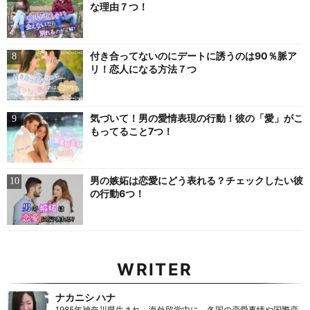
な理由７つ！
付き合ってないのにデートに誘うのは90％脈ア
リ！恋人になる方法７つ
気づいて！男の愛情表現の行動！彼の「愛」がこ
もってること7つ！
男の嫉妬は恋愛にどう表れる？チェックしたい彼
の行動6つ！
WRITER
ナカニシ ハナ
1985年神奈川県生まれ。海外留学中に、各国の恋愛事情や国際恋