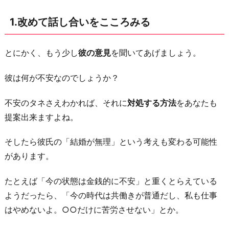
も
1.改めて話し合いをこころみる
う
少
し
とにかく、もう少し
彼の意見
を聞いてあげましょう。
だ
彼は何が不安なのでしょうか？
け
検
不安のタネさえわかれば、それに
対処する方法
をあなたも
討
提案出来ますよね。
し
て
そしたら彼氏の「結婚が無理」という考えも変わる可能性
も
があります。
ら
たとえば「今の状態は金銭的に不安」と重くとらえている
う
ようだったら、「今の時代は共働きが普通だし、私も仕事
3.
はやめないよ。○○だけに苦労させない」とか。
彼
と