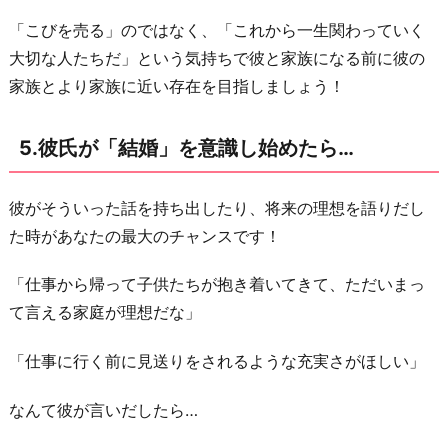
ま
「こびを売る」のではなく、「これから一生関わっていく
と
大切な人たちだ」という気持ちで彼と家族になる前に彼の
め
家族とより家族に近い存在を目指しましょう！
5.彼氏が「結婚」を意識し始めたら…
彼がそういった話を持ち出したり、将来の理想を語りだし
た時があなたの最大のチャンスです！
「仕事から帰って子供たちが抱き着いてきて、ただいまっ
て言える家庭が理想だな」
「仕事に行く前に見送りをされるような充実さがほしい」
なんて彼が言いだしたら…