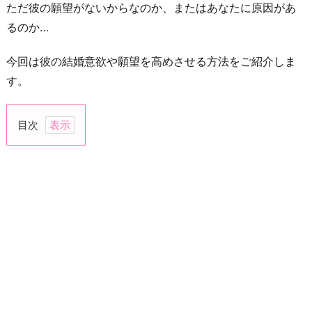
ただ彼の願望がないからなのか、またはあなたに原因があ
るのか…
今回は彼の結婚意欲や願望を高めさせる方法をご紹介しま
す。
目次
1.
彼
氏
に
結
婚
願
望
が