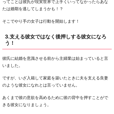
ってことは彼氏が現実世界で上手くいってなかったらあな
し
たは婚期を逃してしまうかも！？
す
る
そこでやり手の女子は行動を開始します！
彼
女
3.支える彼女ではなく後押しする彼女になろ
に
う！
な
ろ
彼氏に結婚を意識させる前から主婦業は始まっていると言
う！
いました。
4.
彼
ですが、いざ入籍して家庭を築いたときに夫を支える良妻
の
のような彼女になれとは言っていません。
家
あくまで彼の意欲を高めるために彼の背中を押すことがで
族
きる彼女になりましょう。
と
仲