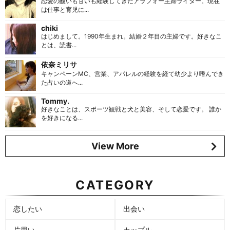
恋愛の酸いも甘いも経験してきたアラフォー主婦ライター。現在
は仕事と育児に...
chiki
はじめまして。1990年生まれ。結婚２年目の主婦です。好きなこ
とは、読書...
依奈ミリサ
キャンペーンMC、営業、アパレルの経験を経て幼少より嗜んでき
た占いの道へ...
Tommy.
好きなことは、スポーツ観戦と犬と美容、そして恋愛です。 誰か
を好きになる...
View More
CATEGORY
恋したい
出会い
片思い
カップル