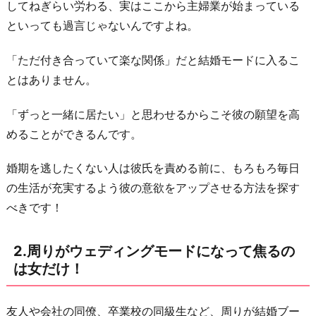
してねぎらい労わる、実はここから主婦業が始まっている
ウ
といっても過言じゃないんですよね。
ェ
デ
「ただ付き合っていて楽な関係」だと結婚モードに入るこ
ィ
とはありません。
ン
グ
「ずっと一緒に居たい」と思わせるからこそ彼の願望を高
モ
めることができるんです。
ー
婚期を逃したくない人は彼氏を責める前に、もろもろ毎日
ド
の生活が充実するよう彼の意欲をアップさせる方法を探す
に
べきです！
な
っ
て
2.周りがウェディングモードになって焦るの
は女だけ！
焦
る
の
友人や会社の同僚、卒業校の同級生など、周りが結婚ブー