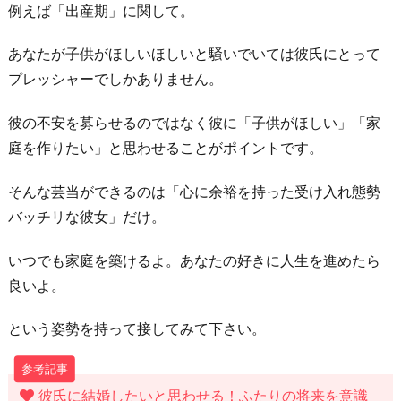
例えば「出産期」に関して。
良
い
あなたが子供がほしいほしいと騒いでいては彼氏にとって
彼
プレッシャーでしかありません。
女
彼の不安を募らせるのではなく彼に「子供がほしい」「家
は
庭を作りたい」と思わせることがポイントです。
婚
期
そんな芸当ができるのは「心に余裕を持った受け入れ態勢
の
バッチリな彼女」だけ。
訪
れ
いつでも家庭を築けるよ。あなたの好きに人生を進めたら
も
良いよ。
早
い！
という姿勢を持って接してみて下さい。
5.
彼
彼氏に結婚したいと思わせる！ふたりの将来を意識