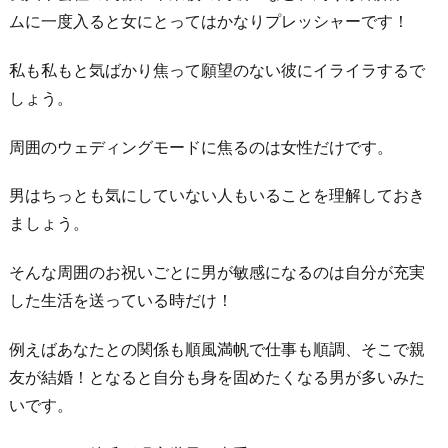
は
ムに一度入ると女にとってはかなりプレッシャーです！
女
私も私もと気ばかり焦って願望のない彼にイライラするで
だ
しょう。
け！
3.
周囲のウェディングモードに焦るのは女性だけです。
支
え
男はちっとも気にしていない人もいることを理解しておき
る
ましょう。
彼
そんな周囲のお祝いごとに男が敏感になるのは自分が充実
女
した生活を送っている時だけ！
で
は
例えばあなたとの関係も順風満帆で仕事も順調、そこで親
な
友が結婚！となると自分も身を固めたくなる男が多いみた
く
いです。
後
押