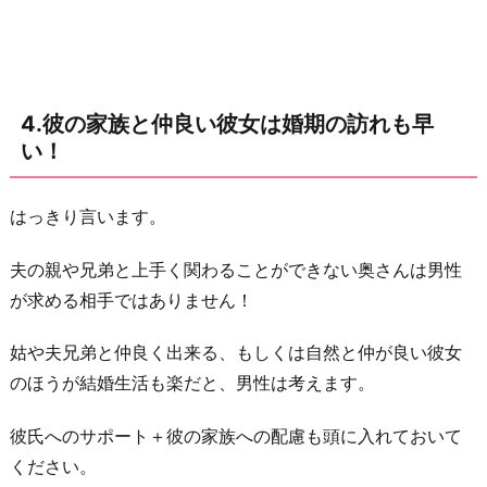
理
由
に
結
4.彼の家族と仲良い彼女は婚期の訪れも早
婚
い！
を
先
はっきり言います。
延
ば
夫の親や兄弟と上手く関わることができない奥さんは男性
し
が求める相手ではありません！
に
す
姑や夫兄弟と仲良く出来る、もしくは自然と仲が良い彼女
る
のほうが結婚生活も楽だと、男性は考えます。
彼
氏
彼氏へのサポート＋彼の家族への配慮も頭に入れておいて
も…
ください。