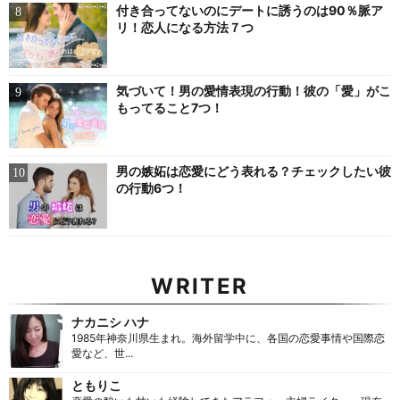
付き合ってないのにデートに誘うのは90％脈ア
リ！恋人になる方法７つ
気づいて！男の愛情表現の行動！彼の「愛」がこ
もってること7つ！
男の嫉妬は恋愛にどう表れる？チェックしたい彼
の行動6つ！
WRITER
ナカニシ ハナ
1985年神奈川県生まれ。海外留学中に、各国の恋愛事情や国際恋
愛など、世...
ともりこ