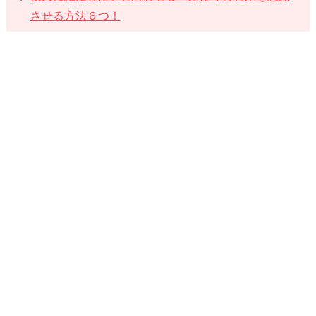
氏
させる方法６つ！
が
「結
婚」
を
意
識
し
始
め
た
ら…
6.
貯
金
を