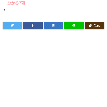
分かる7項！
B!
Copy