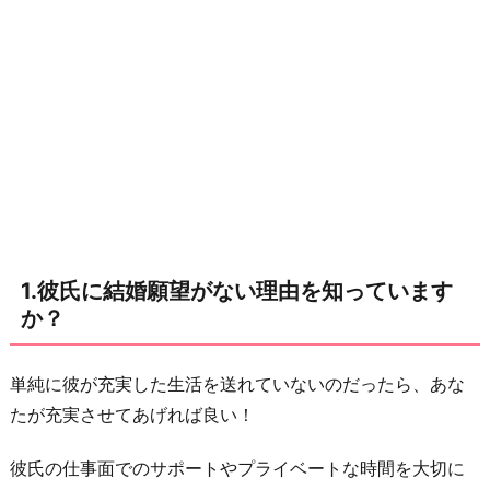
な
い
理
由
を
知
っ
て
い
1.彼氏に結婚願望がない理由を知っています
ま
か？
す
か？
単純に彼が充実した生活を送れていないのだったら、あな
2.
たが充実させてあげれば良い！
周
り
彼氏の仕事面でのサポートやプライベートな時間を大切に
が