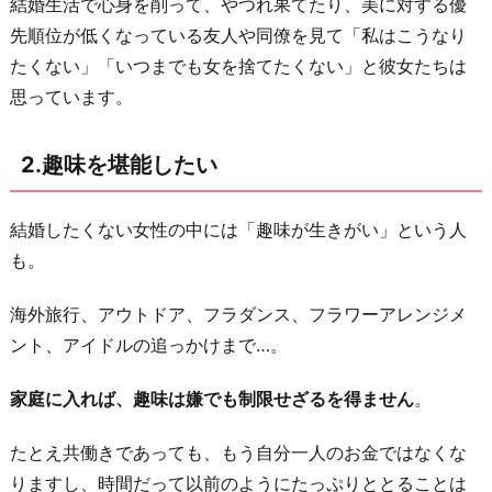
結婚生活で心身を削って、やつれ果てたり、美に対する優
て
先順位が低くなっている友人や同僚を見て「私はこうなり
い
たくない」「いつまでも女を捨てたくない」と彼女たちは
る
思っています。
4.
人
2.趣味を堪能したい
間
関
結婚したくない女性の中には「趣味が生きがい」という人
係
も。
を
増
海外旅行、アウトドア、フラダンス、フラワーアレンジメ
や
ント、アイドルの追っかけまで…。
し
た
家庭に入れば、趣味は嫌でも制限せざるを得ません
。
く
な
たとえ共働きであっても、もう自分一人のお金ではなくな
い
りますし、時間だって以前のようにたっぷりととることは