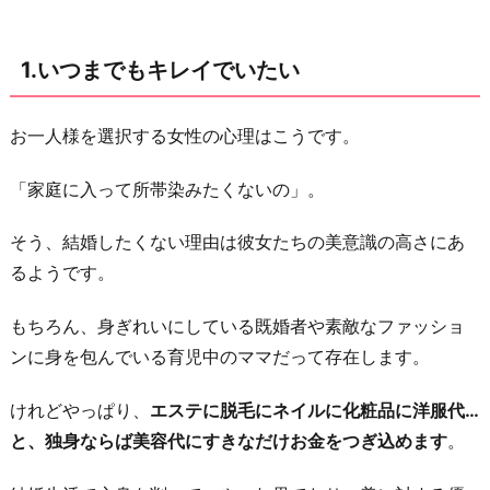
を
堪
1.いつまでもキレイでいたい
能
し
た
お一人様を選択する女性の心理はこうです。
い
「家庭に入って所帯染みたくないの」。
3.
既
そう、結婚したくない理由は彼女たちの美意識の高さにあ
婚
るようです。
は
不
もちろん、身ぎれいにしている既婚者や素敵なファッショ
幸
ンに身を包んでいる育児中のママだって存在します。
だ
けれどやっぱり、
エステに脱毛にネイルに化粧品に洋服代…
と
と、独身ならば美容代にすきなだけお金をつぎ込めます
。
思
っ