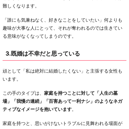
難しくなります。
5.
毎
「誰にも気兼ねなく、好きなことをしていたい」何よりも
日
趣味が大事な人にとって、それが奪われるのでは生きてい
が
る意味がなくなってしまうのです。
楽
し
3.既婚は不幸だと思っている
く
充
頑として「私は絶対に結婚したくない」と主張する女性も
実
います。
し
て
この手のタイプは、
家庭を持つことに対して「人生の墓
い
場」「我慢の連続」「百害あって一利ナシ」のようなネガ
る
ティブなイメージを抱いています
。
6.
自
家庭を持つと、思いがけないトラブルに見舞われる場面が
分