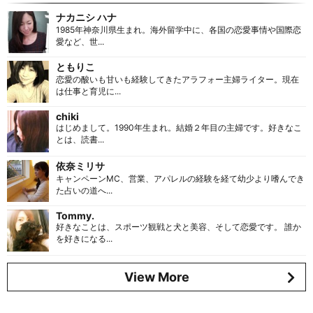
ナカニシ ハナ
1985年神奈川県生まれ。海外留学中に、各国の恋愛事情や国際恋
愛など、世...
ともりこ
恋愛の酸いも甘いも経験してきたアラフォー主婦ライター。現在
は仕事と育児に...
chiki
はじめまして。1990年生まれ。結婚２年目の主婦です。好きなこ
とは、読書...
依奈ミリサ
キャンペーンMC、営業、アパレルの経験を経て幼少より嗜んでき
た占いの道へ...
Tommy.
好きなことは、スポーツ観戦と犬と美容、そして恋愛です。 誰か
を好きになる...
View More