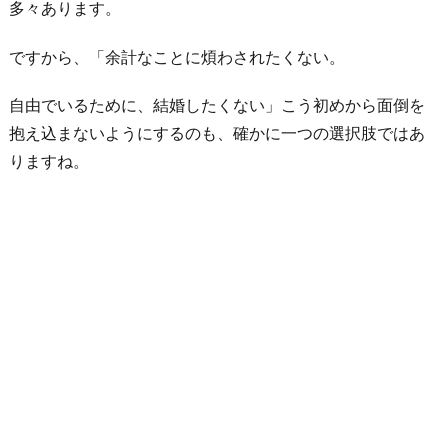
多々あります。
主
体
ですから、「余計なことに煩わされたくない。
で
自由でいるために、結婚したくない」こう初めから面倒を
生
抱え込まないようにするのも、確かに一つの選択肢ではあ
き
りますね。
て
い
た
い
7.
キ
ャ
リ
ア
を