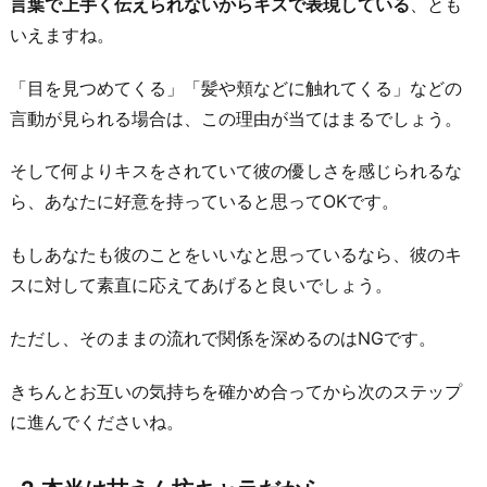
お
言葉で上手く伝えられないからキスで表現している
、とも
酒
いえますね。
を
「目を見つめてくる」「髪や頬などに触れてくる」などの
飲
言動が見られる場合は、この理由が当てはまるでしょう。
む
と
そして何よりキスをされていて彼の優しさを感じられるな
キ
ら、あなたに好意を持っていると思ってOKです。
ス
し
もしあなたも彼のことをいいなと思っているなら、彼のキ
た
スに対して素直に応えてあげると良いでしょう。
い
衝
ただし、そのままの流れで関係を深めるのはNGです。
動
きちんとお互いの気持ちを確かめ合ってから次のステップ
に
に進んでくださいね。
駆
ら