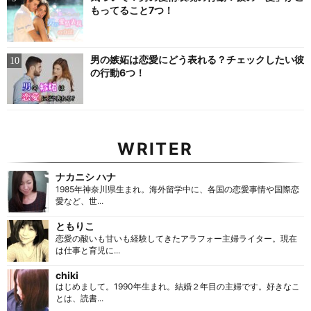
もってること7つ！
男の嫉妬は恋愛にどう表れる？チェックしたい彼
の行動6つ！
WRITER
ナカニシ ハナ
1985年神奈川県生まれ。海外留学中に、各国の恋愛事情や国際恋
愛など、世...
ともりこ
恋愛の酸いも甘いも経験してきたアラフォー主婦ライター。現在
は仕事と育児に...
chiki
はじめまして。1990年生まれ。結婚２年目の主婦です。好きなこ
とは、読書...