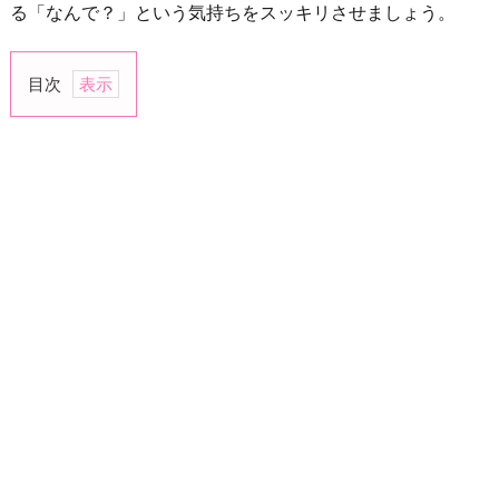
る「なんで？」という気持ちをスッキリさせましょう。
目次
1.
あ
な
た
の
こ
と
が
好
き
だ
か
ら