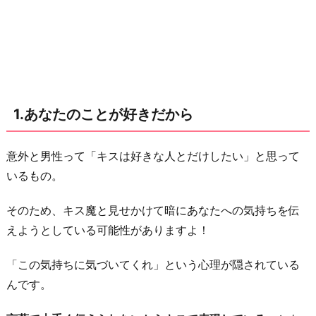
2.
本
当
は
甘
1.あなたのことが好きだから
え
ん
坊
意外と男性って「キスは好きな人とだけしたい」と思って
キ
いるもの。
ャ
そのため、キス魔と見せかけて暗にあなたへの気持ちを伝
ラ
えようとしている可能性がありますよ！
だ
か
「この気持ちに気づいてくれ」という心理が隠されている
ら
んです。
3.