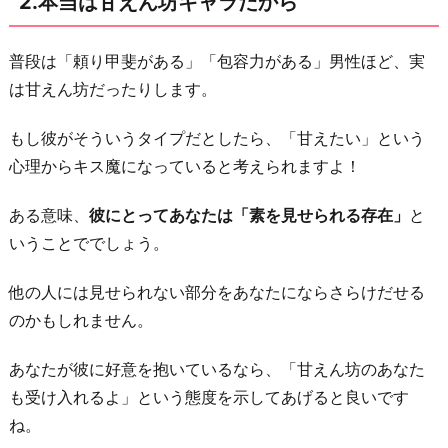
2.本当は甘えん坊キャラだから
れ
る
か
普段は「頼り甲斐がある」「包容力がある」男性ほど、実
ら
は甘えん坊だったりします。
4.
もし彼がそういうタイプだとしたら、「甘えたい」という
欲
心理からキス魔になっていると考えられますよ！
求
不
ある意味、
彼にとってあなたは「素を見せられる存在」
と
満
いうことででしょう。
で
そ
他の人には見せられない部分をあなたにならさらけだせる
の
のかもしれません。
先
あなたが彼に好意を抱いているなら、「甘えん坊のあなた
を
も受け入れるよ」という態度を示してあげると良いです
期
ね。
待