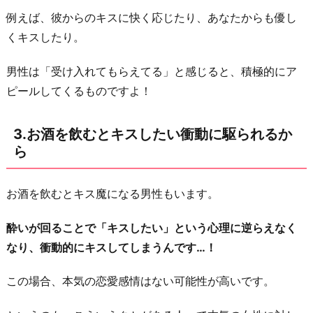
し
例えば、彼からのキスに快く応じたり、あなたからも優し
て
くキスしたり。
い
る
男性は「受け入れてもらえてる」と感じると、積極的にア
か
ピールしてくるものですよ！
ら
5.
3.お酒を飲むとキスしたい衝動に駆られるか
た
ら
だ
キ
お酒を飲むとキス魔になる男性もいます。
ス
と
酔いが回ることで「キスしたい」という心理に逆らえなく
い
なり、衝動的にキスしてしまうんです…！
う
行
この場合、本気の恋愛感情はない可能性が高いです。
為