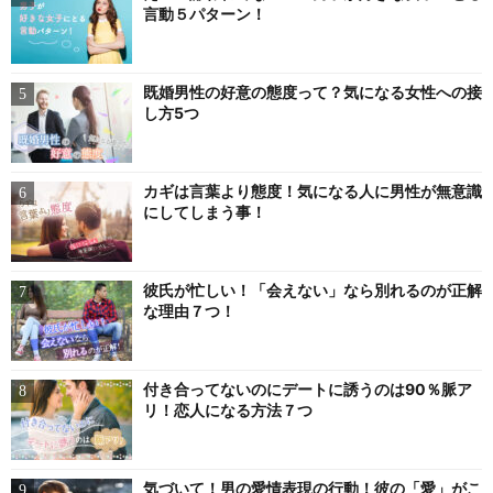
言動５パターン！
既婚男性の好意の態度って？気になる女性への接
し方5つ
カギは言葉より態度！気になる人に男性が無意識
にしてしまう事！
彼氏が忙しい！「会えない」なら別れるのが正解
な理由７つ！
付き合ってないのにデートに誘うのは90％脈ア
リ！恋人になる方法７つ
気づいて！男の愛情表現の行動！彼の「愛」がこ