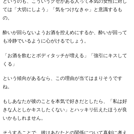
というのも、こういうクセがある人って本気の女性に対し
が
ては「大切にしよう」「気をつけなきゃ」と意識するも
好
の。
き
だ
酔いが回らないようお酒を控えめにするか、酔いが回って
か
も冷静でいるように心がけるでしょう。
ら
お
「お酒を飲むとボディタッチが増える」「強引にキスして
わ
くる」
り
という傾向があるなら、この理由が当てはまりそうです
に
ね。
もしあなたが彼のことを本気で好きだとしたら、「私は好
きな人としかキスしたくない」とハッキリ伝えたほうが良
いかもしれません。
そうすることで、彼はあなたとの関係について真剣に考え