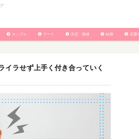
ア
カップル
デート
失恋・復縁
結婚
恋愛
ライラせず上手く付き合っていく