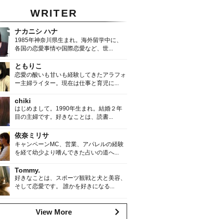
WRITER
ナカニシ ハナ
1985年神奈川県生まれ。海外留学中に、
各国の恋愛事情や国際恋愛など、世...
ともりこ
恋愛の酸いも甘いも経験してきたアラフォ
ー主婦ライター。現在は仕事と育児に...
chiki
はじめまして。1990年生まれ。結婚２年
目の主婦です。好きなことは、読書...
依奈ミリサ
キャンペーンMC、営業、アパレルの経験
を経て幼少より嗜んできた占いの道へ...
Tommy.
好きなことは、スポーツ観戦と犬と美容、
そして恋愛です。 誰かを好きになる...
View More