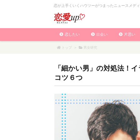
恋が上手くいくハウツーがつまったニュースメディ
恋したい
出会い
片思い
トップ
>
男女研究
「細かい男」の対処法！イ
コツ６つ