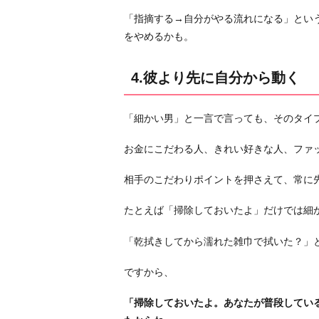
リ
「指摘する→自分がやる流れになる」とい
言
をやめるかも。
う
お
4.彼より先に自分から動く
わ
り
「細かい男」と一言で言っても、そのタイ
に
お金にこだわる人、きれい好きな人、ファ
相手のこだわりポイントを押さえて、常に
たとえば「掃除しておいたよ」だけでは細
「乾拭きしてから濡れた雑巾で拭いた？」
ですから、
「掃除しておいたよ。あなたが普段してい