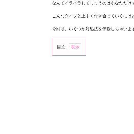
なんてイライラしてしまうのはあなただけ
こんなタイプと上手く付き合っていくには
今回は、いくつか対処法を伝授しちゃいま
目次
1.
彼
を
見
習
う
2.
観
察
対
象