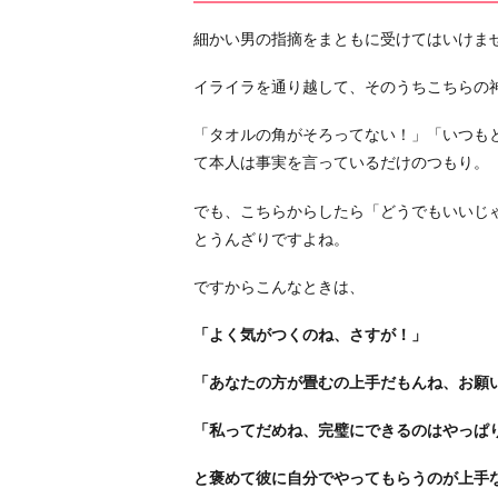
ス
さ
細かい男の指摘をまともに受けてはいけま
せ
イライラを通り越して、そのうちこちらの
て
あ
「タオルの角がそろってない！」「いつも
げ
て本人は事実を言っているだけのつもり。
る
6.
でも、こちらからしたら「どうでもいいじ
と
とうんざりですよね。
き
ですからこんなときは、
に
は
「よく気がつくのね、さすが！」
嫌
だ
「あなたの方が畳むの上手だもんね、お願
と
ハ
「私ってだめね、完璧にできるのはやっぱ
ッ
と褒めて彼に自分でやってもらうのが上手
キ