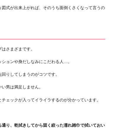
う図式が出来上がれば、そのうち面倒くさくなって言うの
プはさまざまです。
ッションや身だしなみにこだわる人…。
先回りしてしまうのがコツです。
かい男は満足しません。
とチェックが入ってイライラするのが分かっています。
る通り、乾拭きしてから固く絞った濡れ雑巾で拭いておい