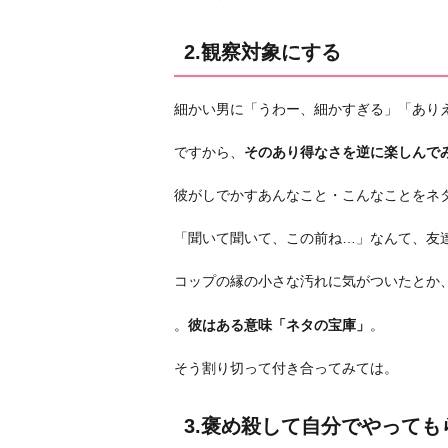
4.
2.観察対象にする
彼
よ
り
細かい男に「うわー、細かすぎる」「あり
先
に
ですから、
そのあり得なさを逆に楽しんで
自
彼がしでかすあんなこと・こんなことをネ
分
か
「聞いて聞いて、この前ね…」なんて、友
ら
動
コップの縁の小さな汚れに気がついたとか
く
。
彼はある意味「ネタの宝庫」
。
5.
リ
そう割り切って付き合ってみては。
ラ
ッ
3.褒め殺して自分でやっても
ク