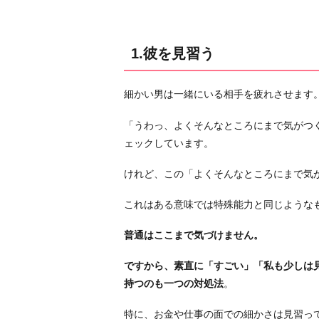
に
す
る
1.彼を見習う
3.
褒
細かい男は一緒にいる相手を疲れさせます
め
殺
「うわっ、よくそんなところにまで気がつ
し
ェックしています。
て
けれど、この「よくそんなところにまで気
自
分
これはある意味では特殊能力と同じような
で
や
普通はここまで気づけません。
っ
て
ですから、素直に「すごい」「私も少しは
も
持つのも一つの対処法
。
ら
特に、お金や仕事の面での細かさは見習っ
う