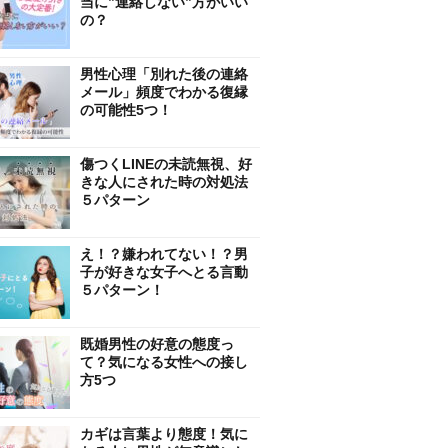
当に”連絡しない”方がいい
の？
男性心理「別れた後の連絡
メール」頻度でわかる復縁
の可能性5つ！
傷つくLINEの未読無視、好
きな人にされた時の対処法
５パターン
え！？嫌われてない！？男
子が好きな女子へとる言動
５パターン！
既婚男性の好意の態度っ
て？気になる女性への接し
方5つ
カギは言葉より態度！気に