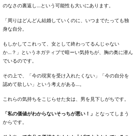
2
のなさの裏返し…という可能性も大いにあります。
-
「周りはどんどん結婚していくのに、いつまでたっても独
3.
身な自分。
婚
活
もしかしてこれって、女として終わってるんじゃない
女
か…？」というネガティブで暗ーい気持ちが、胸の奥に潜ん
の
でいるのです。
「素
直
その上で、「今の現実を受け入れたくない」「今の自分を
さ」
認めて欲しい」という考えがある…。
に
注
これらの気持ちをこじらせた女は、男を見下しがちです。
目
「私の価値がわからないそっちが悪い！」
となってしまう
す
からです。
る
2