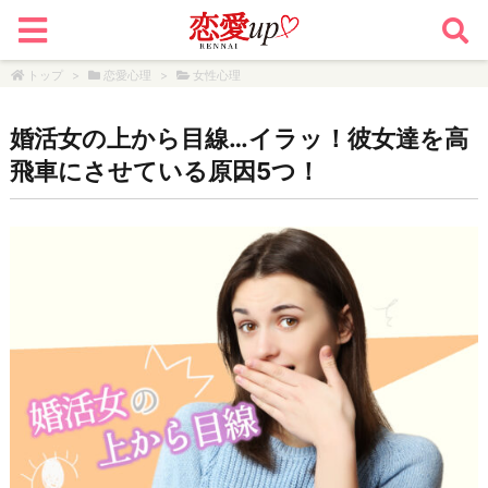
トップ
>
恋愛心理
>
女性心理
婚活女の上から目線…イラッ！彼女達を高
飛車にさせている原因5つ！