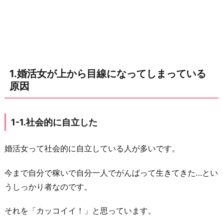
て
し
ま
っ
て
1.婚活女が上から目線になってしまっている
い
原因
る
原
因
1-1.社会的に自立した
1
-
婚活女って社会的に自立している人が多いです。
1.
社
今まで自分で稼いで自分一人でがんばって生きてきた…とい
会
うしっかり者なのです。
的
それを「カッコイイ！」と思っています。
に