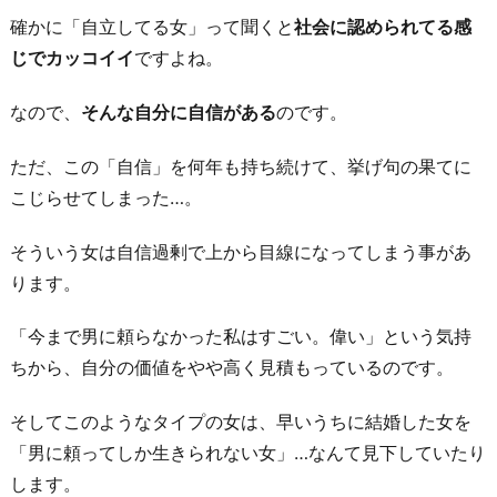
自
確かに「自立してる女」って聞くと
社会に認められてる感
立
じでカッコイイ
ですよね。
し
た
なので、
そんな自分に自信がある
のです。
1
ただ、この「自信」を何年も持ち続けて、挙げ句の果てに
-
こじらせてしまった…。
2.
無
そういう女は自信過剰で上から目線になってしまう事があ
茶
ります。
し
て
「今まで男に頼らなかった私はすごい。偉い」という気持
精
ちから、自分の価値をやや高く見積もっているのです。
神
的
そしてこのようなタイプの女は、早いうちに結婚した女を
に
「男に頼ってしか生きられない女」…なんて見下していたり
自
します。