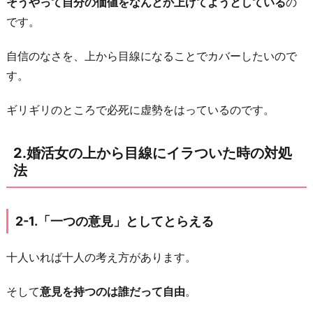
そうやって自分の価値をなんとか上げてようとしている
の
-
です。
4.
反
自信のなさを、上から目線になることでカバーしたいので
面
す。
教
ギリギリのところで必死に虚勢をはっているのです。
師
に
す
2.婚活女の上から目線にイラついた時の対処
る
法
2
-
2-1.「一つの意見」としてとらえる
5.
別
十人いれば十人の考え方があります。
の
世
そして
意見を持つのは誰だって自由
。
界