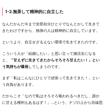
立
し
1-2.無茶して精神的に自立した
た
1
なんだかんだ今まで全部自分ひとりでなんとかして生きて
-
きたわけですから、独身の人は精神的に自立しています。
3.
というより、自立せざるえない環境で生きてきたのです。
選
ぶ
こういう人が「結婚したい」と思い立って婚活女になる
立
と、
「甘えずに生きてきたからそろそろ甘えたい！」とい
場
う気持ちが爆発
してしまうのです。
に
慣
まず「私はこんなにひとりで頑張って生きてきた！」とい
れ
う自負があります。
過
ぎ
だからこそ「なので私はそろそろ報われるべきだし、誰か
た
に甘える権利もあるはず！」…という、ナゾの上から目線思