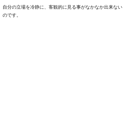
線
自分の立場を冷静に、客観的に見る事がなかなか出来ない
に
のです。
イ
ラ
つ
い
た
時
の
対
処
法
2
-
1.
「一