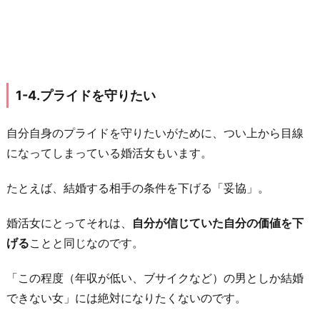
つ
の
意
見」
と
1-4.プライドを守りたい
し
て
自分自身のプライドを守りたいがために、つい上から目線
と
になってしまっている婚活女もいます。
ら
え
たとえば、結婚する相手の条件を下げる「妥協」。
る
婚活女にとってそれは、
自分が信じていた自分の価値を下
2
げる
ことと同じなのです。
-
2.
「この程度（年収が低い、ブサイクなど）の男としか結婚
上
できない女」には絶対になりたくないのです。
か