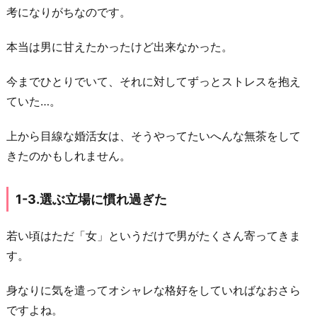
考になりがちなのです。
1
-
本当は男に甘えたかったけど出来なかった。
4.
プ
今までひとりでいて、それに対してずっとストレスを抱え
ラ
ていた…。
イ
ド
上から目線な婚活女は、そうやってたいへんな無茶をして
を
きたのかもしれません。
守
り
1-3.選ぶ立場に慣れ過ぎた
た
い
若い頃はただ「女」というだけで男がたくさん寄ってきま
1
す。
-
身なりに気を遣ってオシャレな格好をしていればなおさら
5.
ですよね。
実