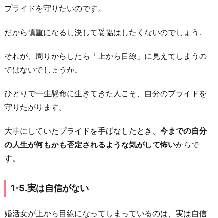
ら
プライドを守りたいのです。
目
線
だから慎重になるし決して妥協はしたくないのでしょう。
な
それが、周りからしたら「上から目線」に見えてしまうの
婚
ではないでしょうか。
活
女
ひとりで一生懸命に生きてきた人こそ、自分のプライドを
の
守りたがります。
気
持
大事にしていたプライドを手ばなしたとき、
今までの自分
ち
の人生が何もかも否定されるような気がして怖い
からで
に
す。
寄
り
1-5.実は自信がない
そ
う
婚活女が上から目線になってしまっているのは、実は自信