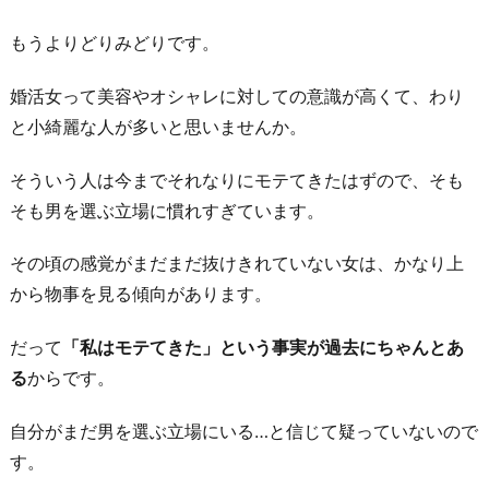
は
もうよりどりみどりです。
自
信
婚活女って美容やオシャレに対しての意識が高くて、わり
が
と小綺麗な人が多いと思いませんか。
な
そういう人は今までそれなりにモテてきたはずので、そも
い
そも男を選ぶ立場に慣れすぎています。
2.
婚
その頃の感覚がまだまだ抜けきれていない女は、かなり上
活
から物事を見る傾向があります。
女
の
だって
「私はモテてきた」という事実が過去にちゃんとあ
上
る
からです。
か
自分がまだ男を選ぶ立場にいる…と信じて疑っていないので
ら
す。
目