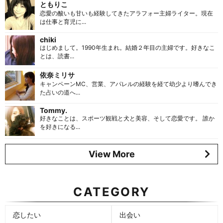
ともりこ
恋愛の酸いも甘いも経験してきたアラフォー主婦ライター。現在
は仕事と育児に...
chiki
はじめまして。1990年生まれ。結婚２年目の主婦です。好きなこ
とは、読書...
依奈ミリサ
キャンペーンMC、営業、アパレルの経験を経て幼少より嗜んでき
た占いの道へ...
Tommy.
好きなことは、スポーツ観戦と犬と美容、そして恋愛です。 誰か
を好きになる...
View More
CATEGORY
恋したい
出会い