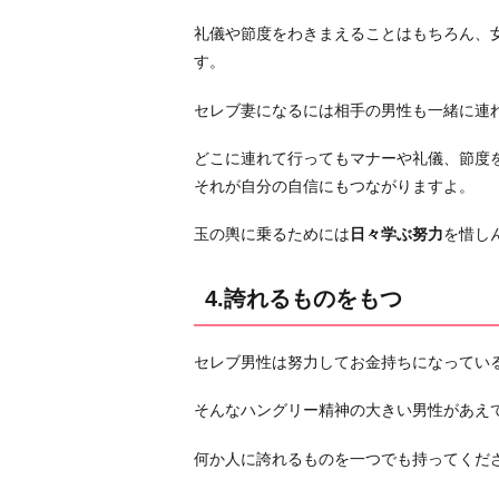
も
礼儀や節度をわきまえることはもちろん、
つ
す。
5.
セ
セレブ妻になるには相手の男性も一緒に連
レ
ブ
どこに連れて行ってもマナーや礼儀、節度
男
それが自分の自信にもつながりますよ。
性
玉の輿に乗るためには
日々学ぶ努力
を惜し
に
似
合
4.誇れるものをもつ
う
趣
セレブ男性は努力してお金持ちになってい
味
や
そんなハングリー精神の大きい男性があえ
会
何か人に誇れるものを一つでも持ってくだ
話
を