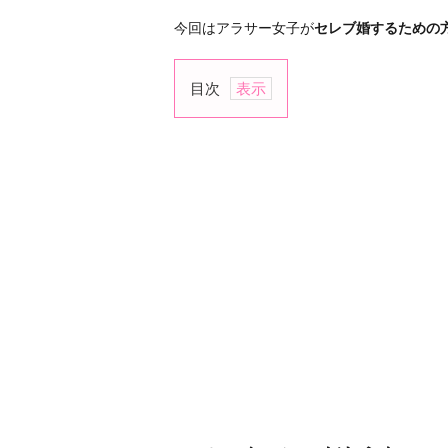
今回はアラサー女子が
セレブ婚するための
目次
1.
ル
ッ
ク
ス
に
こ
だ
わ
ら
な
い
2.
セ