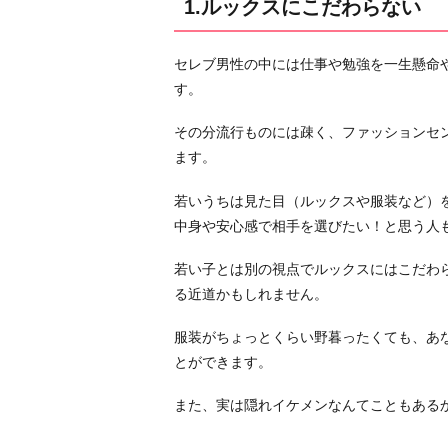
1.ルックスにこだわらない
レ
ブ
セレブ男性の中には仕事や勉強を一生懸命
男
す。
性
と
その分流行ものには疎く、ファッションセ
知
ます。
り
合
若いうちは見た目（ルックスや服装など）
え
中身や安心感で相手を選びたい！と思う人
る
若い子とは別の視点でルックスにはこだわ
場
る近道かもしれません。
に
た
服装がちょっとくらい野暮ったくても、あ
く
とができます。
さ
ん
また、実は隠れイケメンなんてこともある
出
向