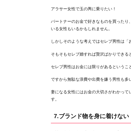
ブ
ラ
アラサー女性で玉の輿に乗りたい！
ン
パートナーのお金で好きなものを買ったり
ド
いる女性もいるかもしれません。
物
を
しかしそのような考えではセレブ男性は「
身
に
そもそもセレブ婚すれば贅沢ばかりできる
着
け
セレブ男性はお金には限りがあるというこ
な
ですから無駄な浪費や出費を嫌う男性も多
い
お
妻になる女性にはお金の大切さがわかって
わ
す。
り
に
7.ブランド物を身に着けない