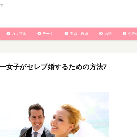
ア
カップル
デート
失恋・復縁
結婚
恋愛
ー女子がセレブ婚するための方法7