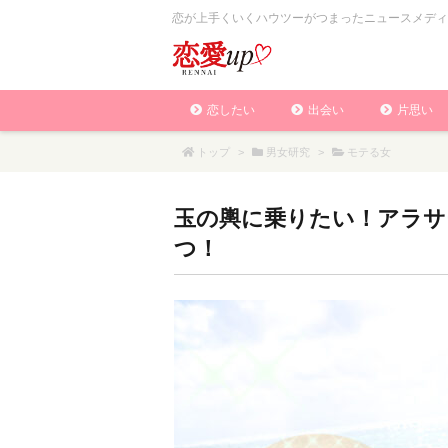
恋が上手くいくハウツーがつまったニュースメディ
恋したい
出会い
片思い
トップ
>
男女研究
>
モテる女
玉の輿に乗りたい！アラサ
つ！