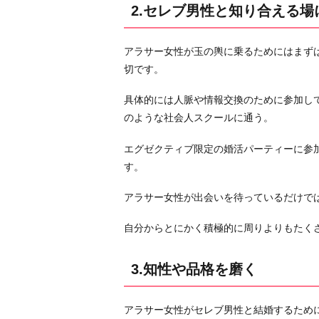
2.セレブ男性と知り合える
く
3.
アラサー女性が玉の輿に乗るためにはまず
知
切です。
性
や
具体的には人脈や情報交換のために参加し
品
のような社会人スクールに通う。
格
を
エグゼクティブ限定の婚活パーティーに参
磨
す。
く
アラサー女性が出会いを待っているだけで
4.
誇
自分からとにかく積極的に周りよりもたく
れ
る
3.知性や品格を磨く
も
の
を
アラサー女性がセレブ男性と結婚するため