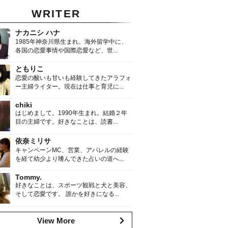
WRITER
ナカニシ ハナ
1985年神奈川県生まれ。海外留学中に、
各国の恋愛事情や国際恋愛など、世...
ともりこ
恋愛の酸いも甘いも経験してきたアラフォ
ー主婦ライター。現在は仕事と育児に...
chiki
はじめまして。1990年生まれ。結婚２年
目の主婦です。好きなことは、読書...
依奈ミリサ
キャンペーンMC、営業、アパレルの経験
を経て幼少より嗜んできた占いの道へ...
Tommy.
好きなことは、スポーツ観戦と犬と美容、
そして恋愛です。 誰かを好きになる...
View More