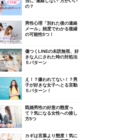
当に”連絡しない”方がいい
の？
男性心理「別れた後の連絡
メール」頻度でわかる復縁
の可能性5つ！
傷つくLINEの未読無視、好
きな人にされた時の対処法
５パターン
え！？嫌われてない！？男
子が好きな女子へとる言動
５パターン！
既婚男性の好意の態度っ
て？気になる女性への接し
方5つ
カギは言葉より態度！気に