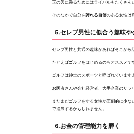
玉の輿に乗るためにはライバルもたくさん
身
に
そのなかで自分を
誇れる自信
のある女性は
着
け
5.セレブ男性に似合う趣味
る
6.
セレブ男性と共通の趣味があればそこから
お
金
たとえばゴルフをはじめるのもオススメで
の
管
ゴルフは紳士のスポーツと呼ばれています
理
能
お医者さんや会社経営者、大手企業のサラ
力
まだまだゴルフをする女性が圧倒的に少な
を
で進展するかもしれません。
磨
く
6.お金の管理能力を磨く
7.