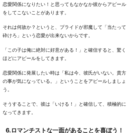
も
恋愛関係になりたい！と思ってもなかなか彼からアピール
受
をしてこないことがあります。
け
それは何故か？というと、プライドが邪魔して「当たって
入
砕けろ」という恋愛が出来ないからです。
れ
て
「この子は俺に絶対に好意がある！」と確信すると、驚く
あ
ほどにアピールをしてきます。
げ
よ
恋愛関係に発展したい時は「私は今、彼氏がいない。貴方
う！
の事が気になっている。」ということをアピールしましょ
お
う。
わ
そうすることで、彼は「いける！」と確信して、積極的に
り
なってきます。
に
6.ロマンチストな一面があることを喜ぼう！