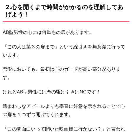
げ
2.心を開くまで時間がかかるのを理解してあ
よ
げよう！
う！
3.
AB型男性の心には何重もの扉があります。
彼
「この人は第３の扉まで」という線引きを無意識に行って
好
います。
み
の
恋愛においても、最初は心のガードが高い部分がありま
会
す。
話
を
けれどAB型男性には恋の駆け引きはNGです！
し
て
遠まわしなアピールよりも率直に好意を示されることで心
あ
の扉を１つずつ開けてくれます。
げ
「この間面白いって聞いた映画観に行かない？」と言われ
よ