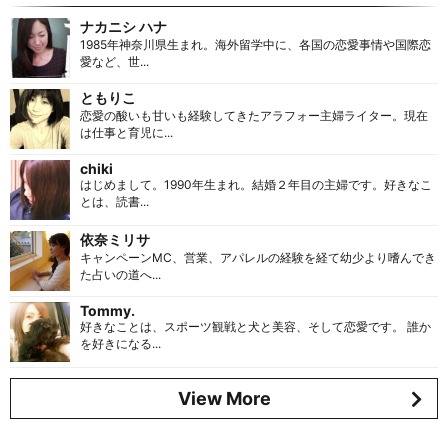
ナカニシ ハナ
1985年神奈川県生まれ。海外留学中に、各国の恋愛事情や国際恋
愛など、世...
ともりこ
恋愛の酸いも甘いも経験してきたアラフォー主婦ライター。現在
は仕事と育児に...
chiki
はじめまして。1990年生まれ。結婚２年目の主婦です。好きなこ
とは、読書...
依奈ミリサ
キャンペーンMC、営業、アパレルの経験を経て幼少より嗜んでき
た占いの道へ...
Tommy.
好きなことは、スポーツ観戦と犬と美容、そして恋愛です。 誰か
を好きになる...
View More