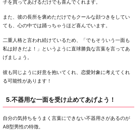
子を買ってあげるだけでも喜んでくれます。
面
が
また、彼の長所を褒めただけでもクールな顔つきをしてい
あ
ても、心の中では踊っちゃうほど喜んでいます。
る
こ
二重人格と言われ続けているため、「でもそういう一面も
と
私は好きだよ！」というように直球勝負な言葉を言ってあ
を
げましょう。
喜
ぼ
彼も同じように好意を抱いてくれ、恋愛対象に考えてくれ
う！
る可能性があります！
7.
頑
5.不器用な一面を受け止めてあげよう！
固
な
自分の気持ちをうまく言葉にできない不器用さがあるのが
一
AB型男性の特徴。
面