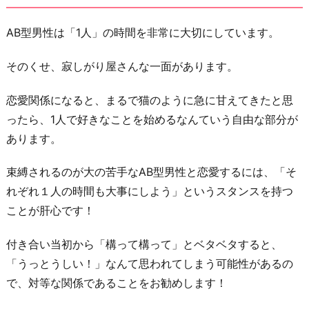
く
ま
AB型男性は「1人」の時間を非常に大切にしています。
で
そのくせ、寂しがり屋さんな一面があります。
時
間
恋愛関係になると、まるで猫のように急に甘えてきたと思
が
ったら、1人で好きなことを始めるなんていう自由な部分が
か
あります。
か
る
束縛されるのが大の苦手なAB型男性と恋愛するには、「そ
の
れぞれ１人の時間も大事にしよう」というスタンスを持つ
を
ことが肝心です！
理
付き合い当初から「構って構って」とベタベタすると、
解
「うっとうしい！」なんて思われてしまう可能性があるの
し
で、対等な関係であることをお勧めします！
て
あ