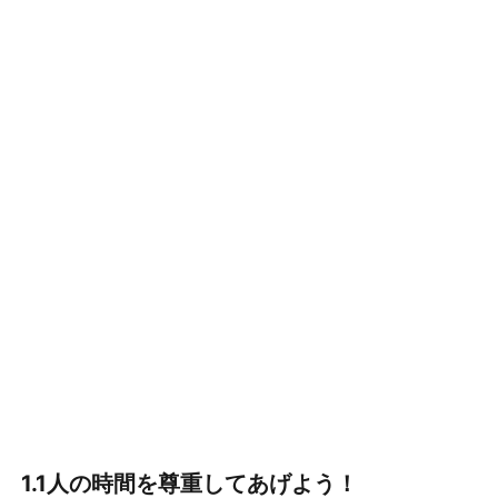
の
時
間
を
尊
重
し
て
あ
げ
よ
う！
2.
心
を
1.1人の時間を尊重してあげよう！
開