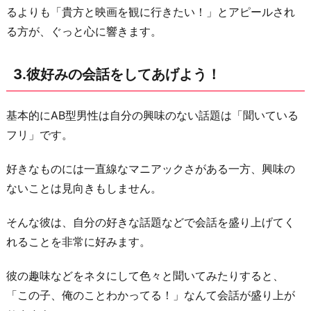
るよりも「貴方と映画を観に行きたい！」とアピールされ
う！
る方が、ぐっと心に響きます。
4.
意
3.彼好みの会話をしてあげよう！
外
と
単
基本的にAB型男性は自分の興味のない話題は「聞いている
純
フリ」です。
な
好きなものには一直線なマニアックさがある一方、興味の
と
ないことは見向きもしません。
こ
ろ
そんな彼は、自分の好きな話題などで会話を盛り上げてく
も
れることを非常に好みます。
あ
る
彼の趣味などをネタにして色々と聞いてみたりすると、
と
「この子、俺のことわかってる！」なんて会話が盛り上が
知