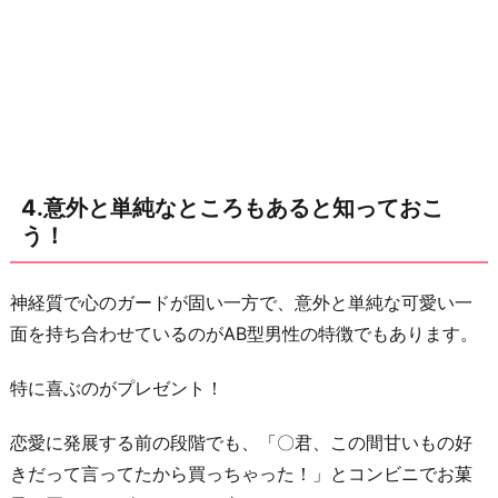
止
め
て
あ
げ
よ
う！
4.意外と単純なところもあると知っておこ
6.
う！
ロ
マ
神経質で心のガードが固い一方で、意外と単純な可愛い一
ン
面を持ち合わせているのがAB型男性の特徴でもあります。
チ
ス
特に喜ぶのがプレゼント！
ト
恋愛に発展する前の段階でも、「〇君、この間甘いもの好
な
きだって言ってたから買っちゃった！」とコンビニでお菓
一