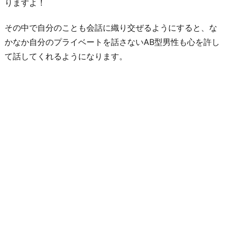
りますよ！
っ
その中で自分のことも会話に織り交ぜるようにすると、な
て
かなか自分のプライベートを話さないAB型男性も心を許し
お
て話してくれるようになります。
こ
う！
5.
不
器
用
な
一
面
を
受
け