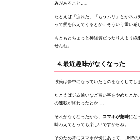
み
があること…。
る
6.
たとえば「疲れた」「もうムリ」とかネガ
最
って愛を伝えてくるとか…そういう重い感
近
よ
もともとちょっと神経質だったり人より繊
く
せんね。
他
の
4.最近趣味がなくなった
人
と
彼氏は夢中になっていたものをなくしてし
L
I
たとえばジム通いなど習い事をやめたとか
N
の連載が終わったとか…。
E
し
それがなくなったから、
スマホが趣味
にな
て
味わえてとっても楽しいですからね。
る
そのため常にスマホが傍にあって、LINE