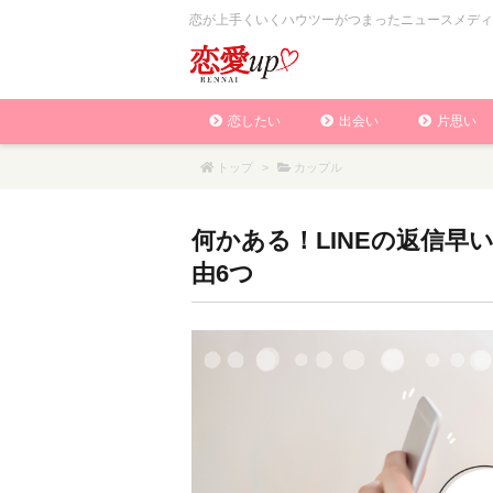
恋が上手くいくハウツーがつまったニュースメディ
恋したい
出会い
片思い
トップ
>
カップル
何かある！LINEの返信
由6つ