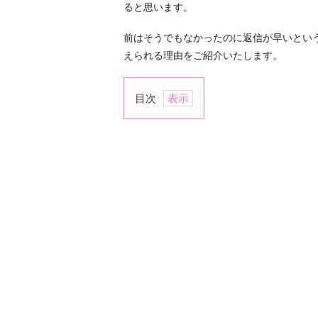
ると思います。
前はそうでもなかったのに返信が早いとい
えられる理由をご紹介いたします。
目次
1.
あ
な
た
に
返
信
す
る
の
に
慣