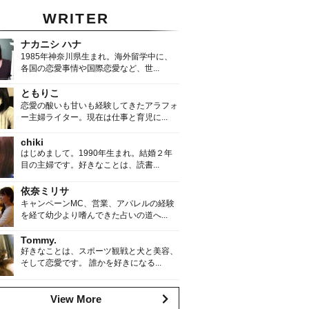
WRITER
ナカニシ ハナ
1985年神奈川県生まれ。海外留学中に、
各国の恋愛事情や国際恋愛など、世...
ともりこ
恋愛の酸いも甘いも経験してきたアラフォ
ー主婦ライター。現在は仕事と育児に...
chiki
はじめまして。1990年生まれ。結婚２年
目の主婦です。好きなことは、読書...
依奈ミリサ
キャンペーンMC、営業、アパレルの経験
を経て幼少より嗜んできた占いの道へ...
Tommy.
好きなことは、スポーツ観戦と犬と美容、
そして恋愛です。 誰かを好きになる...
View More