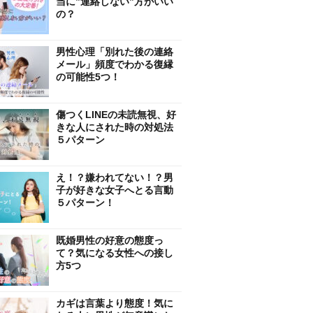
当に”連絡しない”方がいい
の？
男性心理「別れた後の連絡
メール」頻度でわかる復縁
の可能性5つ！
傷つくLINEの未読無視、好
きな人にされた時の対処法
５パターン
え！？嫌われてない！？男
子が好きな女子へとる言動
５パターン！
既婚男性の好意の態度っ
て？気になる女性への接し
方5つ
カギは言葉より態度！気に