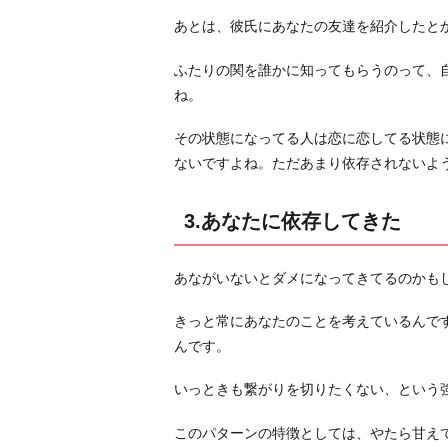
く
あとは、彼氏にあなたの友達を紹介したと
な
っ
ふたりの関を誰かに知ってもらうのって、
た
ね。
5.
その状態になってる人は恋に恋してる状態
最
ないですよね。ただあまり依存されないよ
近
ハ
マ
3.あなたに依存してきた
っ
て
あながいないとダメになってきてるのかも
る
ソ
きっと常にあなたのことを考えているんで
シ
んです。
ャ
ゲ
いっときも繋がりを切りたくない、という
が
このパターンの特徴としては、やたら甘え
あ