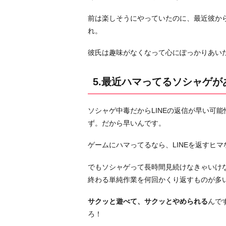
お
わ
前は楽しそうにやっていたのに、最近彼か
り
れ。
に
彼氏は趣味がなくなって心にぽっかりあい
5.最近ハマってるソシャゲが
ソシャゲ中毒だからLINEの返信が早い可
ず。だから早いんです。
ゲームにハマってるなら、LINEを返すヒ
でもソシャゲって長時間見続けなきゃいけ
終わる単純作業を何回かくり返すものが多
サクッと遊べて、サクッとやめられる
んで
ろ！