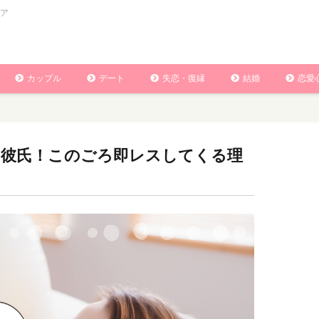
ア
カップル
デート
失恋・復縁
結婚
恋愛
早い彼氏！このごろ即レスしてくる理