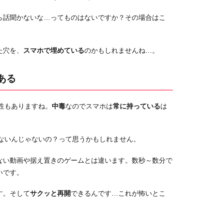
ら話聞かないな…ってものはないですか？その場合はこ
た穴を、
スマホで埋めている
のかもしれませんね…。
ある
能性もありますね。
中毒
なのでスマホは
常に持っている
は
マないんじゃないの？って思うかもしれません。
ない動画や据え置きのゲームとは違います。数秒～数分で
いです。
す。そして
サクッと再開
できるんです…これが怖いとこ