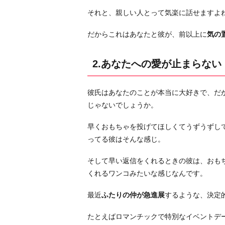
3.
それと、親しい人とって気楽に話せますよ
あ
な
だからこれはあなたと彼が、前以上に
気の
た
に
2.あなたへの愛が止まらない
依
存
し
彼氏はあなたのことが本当に大好きで、だか
て
じゃないでしょうか。
き
早くおもちゃを投げてほしくてうずうずして
た
ってる彼はそんな感じ。
4.
最
そして早い返信をくれるときの彼は、おも
近
くれるワンコみたいな感じなんです。
趣
味
最近
ふたりの仲が急進展
するような、決定
が
たとえばロマンチックで特別なイベントデ
な