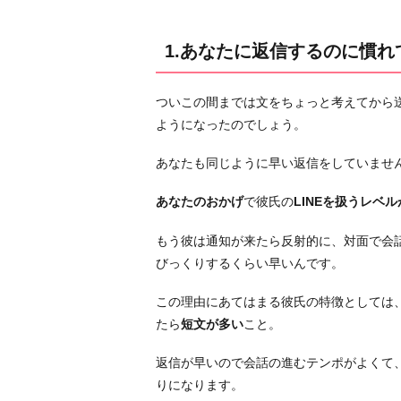
れ
て
1.あなたに返信するのに慣れ
き
た
ついこの間までは文をちょっと考えてから
2.
ようになったのでしょう。
あ
な
あなたも同じように早い返信をしていませ
た
へ
あなたのおかげ
で彼氏の
LINEを扱うレベ
の
もう彼は通知が来たら反射的に、対面で会話
愛
びっくりするくらい早いんです。
が
止
この理由にあてはまる彼氏の特徴としては
ま
たら
短文が多い
こと。
ら
な
返信が早いので会話の進むテンポがよくて
い
りになります。