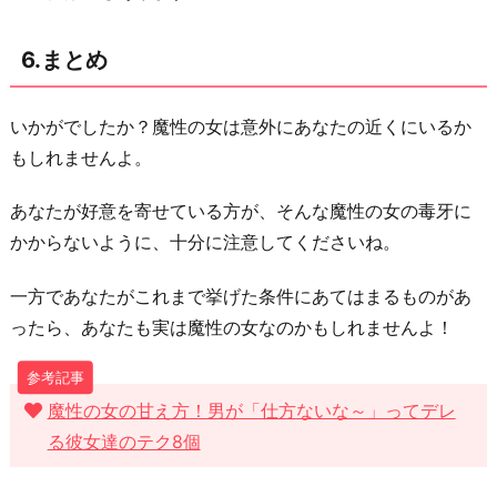
6.まとめ
いかがでしたか？魔性の女は意外にあなたの近くにいるか
もしれませんよ。
あなたが好意を寄せている方が、そんな魔性の女の毒牙に
かからないように、十分に注意してくださいね。
一方であなたがこれまで挙げた条件にあてはまるものがあ
ったら、あなたも実は魔性の女なのかもしれませんよ！
魔性の女の甘え方！男が「仕方ないな～」ってデレ
る彼女達のテク8個