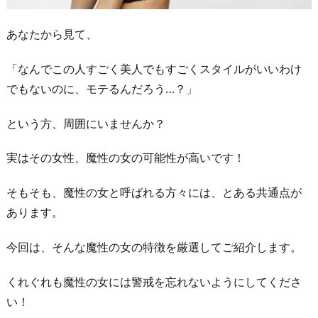
あなたから見て、
「なんでこの人すごく美人でもすごくスタイルがいいわけ
でもないのに、モテるんだろう…？」
という方、周囲にいませんか？
実はその女性、魔性の女の可能性が高いです！
そもそも、魔性の女と呼ばれる方々には、とある共通点が
あります。
今回は、そんな魔性の女の特徴を厳選してご紹介します。
くれぐれも魔性の女には警戒を忘れないようにしてくださ
い！