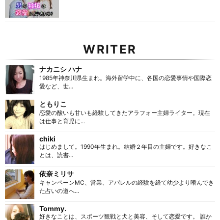
WRITER
ナカニシ ハナ
1985年神奈川県生まれ。海外留学中に、各国の恋愛事情や国際恋
愛など、世...
ともりこ
恋愛の酸いも甘いも経験してきたアラフォー主婦ライター。現在
は仕事と育児に...
chiki
はじめまして。1990年生まれ。結婚２年目の主婦です。好きなこ
とは、読書...
依奈ミリサ
キャンペーンMC、営業、アパレルの経験を経て幼少より嗜んでき
た占いの道へ...
Tommy.
好きなことは、スポーツ観戦と犬と美容、そして恋愛です。 誰か