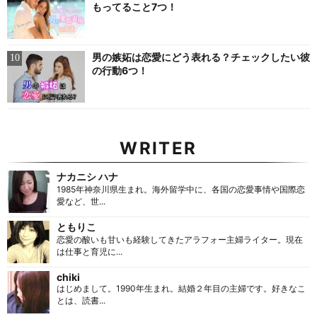
もってること7つ！
男の嫉妬は恋愛にどう表れる？チェックしたい彼
の行動6つ！
WRITER
ナカニシ ハナ
1985年神奈川県生まれ。海外留学中に、各国の恋愛事情や国際恋
愛など、世...
ともりこ
恋愛の酸いも甘いも経験してきたアラフォー主婦ライター。現在
は仕事と育児に...
chiki
はじめまして。1990年生まれ。結婚２年目の主婦です。好きなこ
とは、読書...