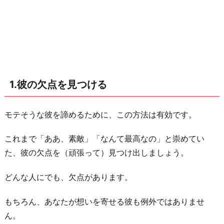
と
の
交
流
を
断
1.彼の欠点を見つける
つ
3.
モテそうな彼を諦めるために、この方法は有効です。
彼
の
これまで「ああ、素敵」「なんて最高なの」と崇めてい
好
た、彼の欠点を（頑張って）見つけ出しましょう。
み
の
どんな人にでも、欠点があります。
タ
イ
もちろん、あなたが想いを寄せる彼も例外ではありませ
プ
ん。