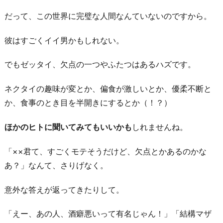
を
だって、この世界に完璧な人間なんていないのですから。
聞
く
彼はすごくイイ男かもしれない。
4.
感
でもゼッタイ、欠点の一つやふたつはあるハズです。
情
ネクタイの趣味が変とか、偏食が激しいとか、優柔不断と
整
か、食事のとき目を半開きにするとか（！？）
理
を
ほかのヒトに聞いてみてもいいかも
しれませんね。
友
達
「××君て、すごくモテそうだけど、欠点とかあるのかな
に
あ？」なんて、さりげなく。
手
伝
意外な答えが返ってきたりして。
っ
「えー、あの人、酒癖悪いって有名じゃん！」「結構マザ
て