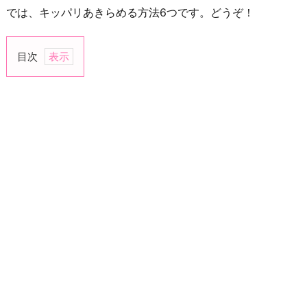
では、キッパリあきらめる方法6つです。どうぞ！
目次
1.
彼
の
欠
点
を
見
つ
け
る
2.
彼