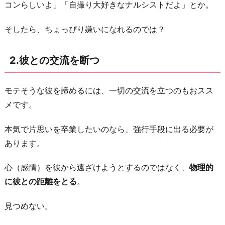
コンらしいよ」「自撮り大好きなナルシストだよ」とか。
も
ら
そしたら、ちょっぴり嫌いになれるのでは？
う
5.
2.彼との交流を断つ
彼
と
モテそうな彼を諦めるには、一切の交流を立つのもおスス
付
メです。
き
合
本気で片思いを卒業したいのなら、強行手段に出る必要が
う
あります。
デ
メ
心（感情）を彼から遠ざけようとするのではなく、
物理的
リ
に彼との距離をとる
。
ッ
ト
見つめない。
に