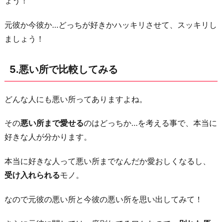
ょう！
元彼か今彼か…どっちが好きかハッキリさせて、スッキリし
ましょう！
5.悪い所で比較してみる
どんな人にも悪い所ってありますよね。
その
悪い所まで愛せる
のはどっちか…を考える事で、本当に
好きな人が分かります。
本当に好きな人って悪い所までなんだか愛おしくなるし、
受け入れられる
モノ。
なので元彼の悪い所と今彼の悪い所を思い出してみて！