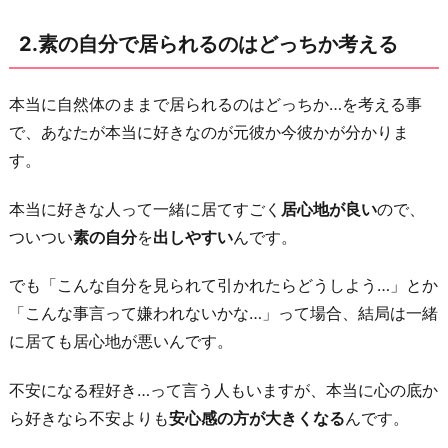
か
2.素の自分で居られるのはどっちか考える
確
認
す
本当に自然体のままで居られるのはどっちか…を考える事
る
で、あなたが本当に好きなのが元彼か今彼かが分かりま
4.
す。
た
本当に好きな人って一緒に居てすごく
居心地が良い
ので、
く
ついつい
素の自分
を
出しやすい
んです。
さ
ん
でも「こんな自分を見られて引かれたらどうしよう…」とか
考
「こんな事言って嫌われないかな…」って場合、結局は一緒
え
に居ても居心地が悪いんです。
て
し
不安になる程好き…って言う人もいますが、本当に心の底か
ま
ら好きなら不安よりも
安心感の方が大きくなる
んです。
う