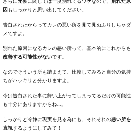
さらに元彼に関しては一度別れてるワケなので、
別れた原
因
もしっかりと思い出してください。
告白されたからってカレの悪い所を見て見ぬふりしちゃダ
メですよ。
別れた原因になるカレの悪い所って、基本的にこれからも
改善する可能性がない
です。
なのでそういう所も踏まえて、比較してみると自分の気持
ちがハッキリと分かりますよ。
今は告白された事に舞い上がってしまってるだけの可能性
も十分にありますからね…。
しっかりと冷静に現実を見る為にも、それぞれの
悪い所を
直視
するようにしてみて！