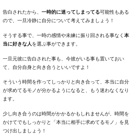
ち
告白されたから、
一時的に迷ってしまってる
可能性もある
か
ので、一旦冷静に自分について考えてみましょう！
考
え
そうする事で、一時の感情や未練に振り回される事なく
本
る
当に好きな人
を選ぶ事ができます。
3.
相
一旦元彼に告白された事も、今彼がいる事も置いておい
性
て、自分自身と向き合うといいですよ！
が
良
そういう時間を作ってしっかりと向き合って、本当に自分
い
が求めてるモノが分かるようになると、もう迷わなくなり
の
ます。
は
少し向き合うのは時間がかかるかもしれませんが、時間を
ど
かけてでもしっかりと「本当に相手に求めてるモノ」を見
っ
つけ出しましょう！
ち