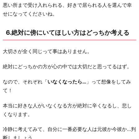
悪い所まで受け入れられる、好きで居られる人を選んで幸
せになってくださいね。
6.絶対に傍にいてほしい方はどっちか考える
大切さが全く同じって事はありません。
絶対にどっちかの方が心の中では大切だと思ってるはず。
なので、それぞれ「
いなくなったら…
」って想像をしてみ
て！
本当に好きな人がいなくなる方が絶対に辛くなるし、悲し
くなります。
冷静に考えてみて、自分に一番必要な人は元彼か今彼か…判
断しましょう。