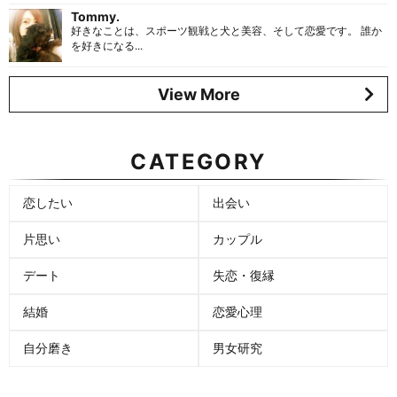
Tommy.
好きなことは、スポーツ観戦と犬と美容、そして恋愛です。 誰か
を好きになる...
View More
CATEGORY
恋したい
出会い
片思い
カップル
デート
失恋・復縁
結婚
恋愛心理
自分磨き
男女研究