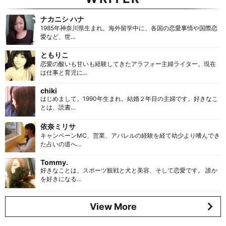
ナカニシ ハナ
1985年神奈川県生まれ。海外留学中に、各国の恋愛事情や国際恋
愛など、世...
ともりこ
恋愛の酸いも甘いも経験してきたアラフォー主婦ライター。現在
は仕事と育児に...
chiki
はじめまして。1990年生まれ。結婚２年目の主婦です。好きなこ
とは、読書...
依奈ミリサ
キャンペーンMC、営業、アパレルの経験を経て幼少より嗜んでき
た占いの道へ...
Tommy.
好きなことは、スポーツ観戦と犬と美容、そして恋愛です。 誰か
を好きになる...
View More