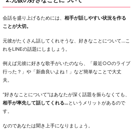
ア
ピ
会話を盛り上げるためには、
相手が話しやすい状況を作る
ー
ことが大切。
ル
5.
元彼がたくさん話してくれそうな、好きなことについて…こ
新
れをLINEの話題にしましょう。
し
い
例えば元彼に好きな歌手がいたのなら、「最近○○のライブ
一
行った？」や「新曲良いよね！」など簡単なことで大丈
面
夫。
を
“好きなことについて"はあなたが深く話題を振らなくても、
見
相手が率先して話してくれる…
というメリットがあるので
せ
す。
る
お
なのであなたは聞き上手になりましょう。
わ