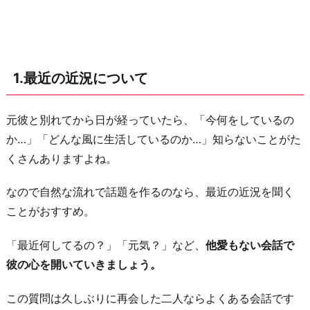
好
き
な
こ
1.最近の近況について
と
に
つ
元彼と別れてから日が経っていたら、「今何をしているの
い
か…」「どんな風に生活しているのか…」知らないことがた
て
くさんありますよね。
3.
なので自然な流れで話題を作るのなら、最近の近況を聞く
成
ことがおすすめ。
長
し
「最近何してるの？」「元気？」など、
他愛もない会話で
た
彼の心を開いていきましょう。
自
分
この質問は久しぶりに再会した二人ならよくある会話です