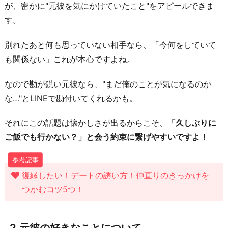
に
が、密かに"元彼を気にかけていたこと"をアピールできま
つ
す。
い
別れたあと何も思っていない相手なら、「今何をしていて
て
も関係ない」これが本心ですよね。
4.
彼
なので勘が鋭い元彼なら、"まだ俺のことが気になるのか
を
な…"とLINEで勘付いてくれるかも。
理
解
それにこの話題は懐かしさが出るからこそ、
「久しぶりに
し
ご飯でも行かない？」と会う約束に繋げやすいですよ！
て
い
復縁したい！デートの誘い方！仲直りのきっかけを
る
つかむコツ5つ！
こ
と
を
2.元彼の好きなことについて