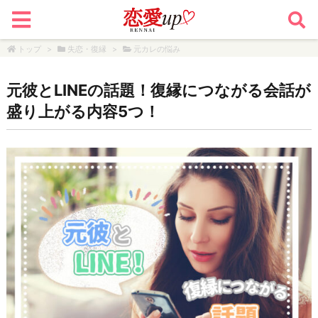
トップ
>
失恋・復縁
>
元カレの悩み
元彼とLINEの話題！復縁につながる会話が
盛り上がる内容5つ！