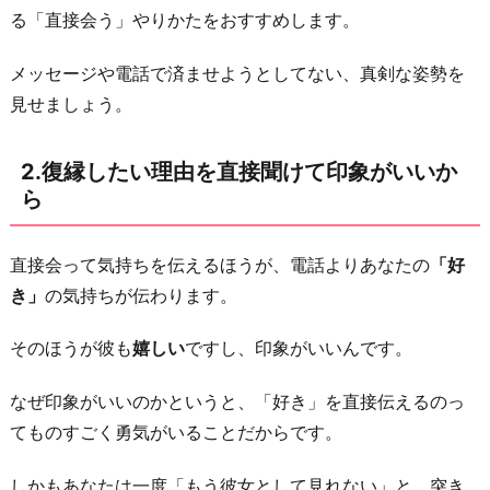
る「直接会う」やりかたをおすすめします。
3.
本
メッセージや電話で済ませようとしてない、真剣な姿勢を
当
見せましょう。
に
反
2.復縁したい理由を直接聞けて印象がいいか
省
ら
し
て
直接会って気持ちを伝えるほうが、電話よりあなたの
「好
い
き」
の気持ちが伝わります。
る
の
そのほうが彼も
嬉しい
ですし、印象がいいんです。
が
分
なぜ印象がいいのかというと、「好き」を直接伝えるのっ
か
てものすごく勇気がいることだからです。
る
か
しかもあなたは一度「もう彼女として見れない」と、突き