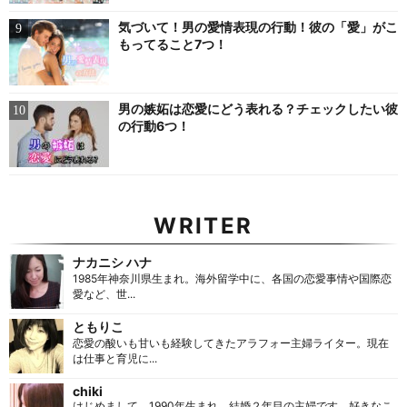
気づいて！男の愛情表現の行動！彼の「愛」がこ
もってること7つ！
男の嫉妬は恋愛にどう表れる？チェックしたい彼
の行動6つ！
WRITER
ナカニシ ハナ
1985年神奈川県生まれ。海外留学中に、各国の恋愛事情や国際恋
愛など、世...
ともりこ
恋愛の酸いも甘いも経験してきたアラフォー主婦ライター。現在
は仕事と育児に...
chiki
はじめまして。1990年生まれ。結婚２年目の主婦です。好きなこ