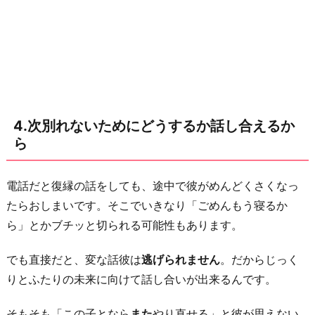
言
わ
れ
る
と
正
直
4.次別れないためにどうするか話し合えるか
断
ら
り
づ
電話だと復縁の話をしても、途中で彼がめんどくさくなっ
ら
たらおしまいです。そこでいきなり「ごめんもう寝るか
い
ら」とかブチッと切られる可能性もあります。
か
でも直接だと、変な話彼は
逃げられません
。だからじっく
ら
りとふたりの未来に向けて話し合いが出来るんです。
お
わ
そもそも「この子となら
また
やり直せる」と彼が思えない