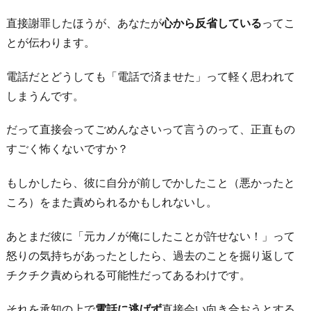
し
直接謝罪したほうが、あなたが
心から反省している
ってこ
合
とが伝わります。
え
電話だとどうしても「電話で済ませた」って軽く思われて
る
しまうんです。
か
ら
だって直接会ってごめんなさいって言うのって、正直もの
5.
すごく怖くないですか？
「や
っ
もしかしたら、彼に自分が前しでかしたこと（悪かったと
ぱ
ころ）をまた責められるかもしれないし。
り
見
あとまだ彼に「元カノが俺にしたことが許せない！」って
た
怒りの気持ちがあったとしたら、過去のことを掘り返して
目
チクチク責められる可能性だってあるわけです。
が
それを承知の上で
電話に逃げず
直接会い向き合おうとする