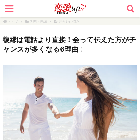
トップ
>
失恋・復縁
>
元カレの悩み
復縁は電話より直接！会って伝えた方がチ
ャンスが多くなる6理由！