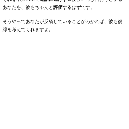
好
あなたを、彼もちゃんと
評価する
はずです。
み
だ
そうやってあなたが反省していることがわかれば、彼も復
な」
縁を考えてくれますよ。
と
思
う
か
ら
6.
面
と
向
か
っ
て