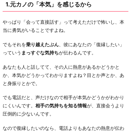
1.元カノの「本気」を感じるから
い
理
由
やっぱり「会って直接話す」って考えただけで怖いし、本
を
当に勇気がいることですよね。
直
でもそれを
乗り越えたぶん
、彼にあなたの「復縁したい」
接
っていう
まっすぐな気持ち
が伝わるんです。
聞
け
あなたも人と話してて、その人に熱意があるかどうかと
て
か、本気かどうかってわかりますよね？目とか声とか、あ
印
と身振りとかで。
象
が
でも電話だと、声だけなので相手が本気かどうかがわかり
い
にくいんです。
相手の気持ちを知る情報
が、直接会うより
い
圧倒的に少ないんです。
か
なので復縁したいのなら、電話よりもあなたの熱意が伝わ
ら