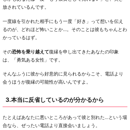
ら
放されているんです。
4.
一度線を引かれた相手にもう一度「好き」って想いを伝え
次
るのが、どれほど怖いことか…。そのことは彼もちゃんとわ
別
かっているはず。
れ
な
その
恐怖を乗り越えて
復縁を申し出てきたあなたの印象
い
は、「勇気ある女性」です。
た
め
そんなふうに彼から好意的に見られるからこそ、電話より
に
会うほうが復縁の可能性が高いんですよ。
ど
う
3.本当に反省しているのが分かるから
す
る
たとえばあなたに悪いところがあって彼と別れた…という場
か
合なら、ぜったい電話より直接会いましょう。
話