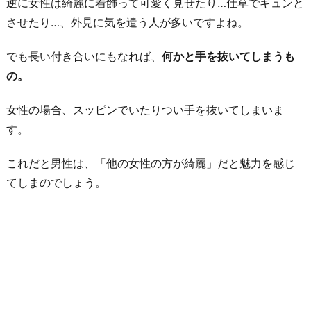
逆に女性は綺麗に着飾って可愛く見せたり…仕草でキュンと
情
させたり…、外見に気を遣う人が多いですよね。
で
でも長い付き合いにもなれば、
何かと手を抜いてしまうも
付
の。
き
合
女性の場合、スッピンでいたりつい手を抜いてしまいま
っ
す。
て
い
これだと男性は、「他の女性の方が綺麗」だと魅力を感じ
た
てしまのでしょう。
お
わ
り
に