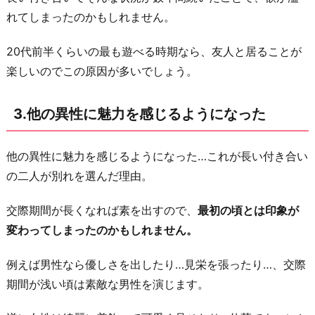
族
れてしまったのかもしれません。
の
20代前半くらいの最も遊べる時期なら、友人と居ることが
よ
楽しいのでこの原因が多いでしょう。
う
な
3.他の異性に魅力を感じるようになった
関
係
に
他の異性に魅力を感じるようになった…これが長い付き合い
な
の二人が別れを選んだ理由。
っ
交際期間が長くなれば素を出すので、
最初の頃とは印象が
て
変わってしまったのかもしれません。
し
ま
例えば男性なら優しさを出したり…見栄を張ったり…、交際
っ
期間が浅い頃は素敵な男性を演じます。
た
6.