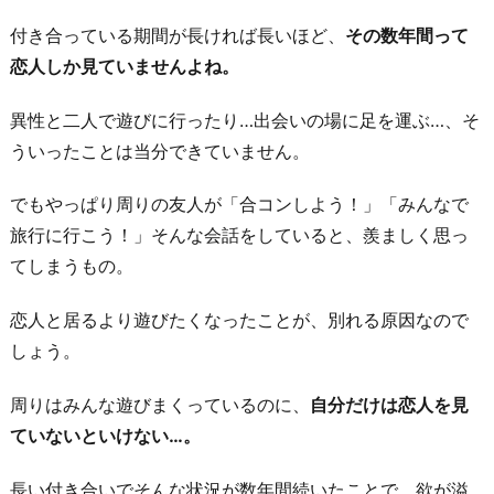
対
付き合っている期間が長ければ長いほど、
その数年間って
し
恋人しか見ていませんよね。
て
の
異性と二人で遊びに行ったり…出会いの場に足を運ぶ…、そ
考
ういったことは当分できていません。
え
でもやっぱり周りの友人が「合コンしよう！」「みんなで
方
旅行に行こう！」そんな会話をしていると、羨ましく思っ
が
てしまうもの。
違
っ
恋人と居るより遊びたくなったことが、別れる原因なので
た
しょう。
5.
友
周りはみんな遊びまくっているのに、
自分だけは恋人を見
達
ていないといけない…。
や
家
長い付き合いでそんな状況が数年間続いたことで、欲が溢