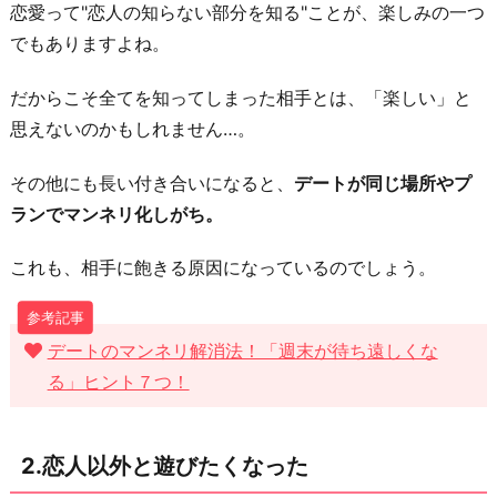
恋愛って"恋人の知らない部分を知る"ことが、楽しみの一つ
魅
でもありますよね。
力
を
だからこそ全てを知ってしまった相手とは、「楽しい」と
感
思えないのかもしれません…。
じ
る
その他にも長い付き合いになると、
デートが同じ場所やプ
よ
ランでマンネリ化しがち。
う
に
これも、相手に飽きる原因になっているのでしょう。
な
っ
デートのマンネリ解消法！「週末が待ち遠しくな
た
る」ヒント７つ！
4.
結
婚
2.恋人以外と遊びたくなった
に