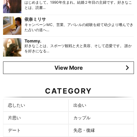
はじめまして。1990年生まれ。結婚２年目の主婦です。好きなこ
とは、読書...
依奈ミリサ
キャンペーンMC、営業、アパレルの経験を経て幼少より嗜んでき
た占いの道へ...
Tommy.
好きなことは、スポーツ観戦と犬と美容、そして恋愛です。 誰か
を好きになる...
View More
CATEGORY
恋したい
出会い
片思い
カップル
デート
失恋・復縁