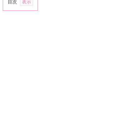
目次
1.
一
緒
に
居
る
こ
と
に
飽
き
た
2.
恋
人