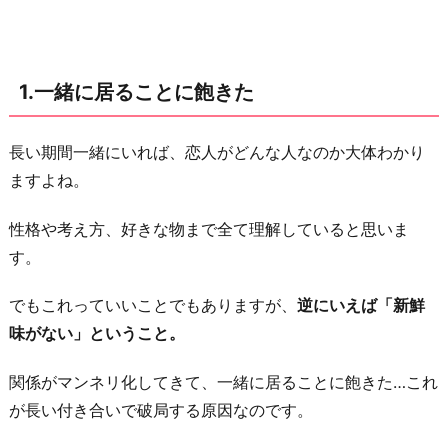
以
外
と
1.一緒に居ることに飽きた
遊
び
た
長い期間一緒にいれば、恋人がどんな人なのか大体わかり
く
ますよね。
な
性格や考え方、好きな物まで全て理解していると思いま
っ
す。
た
3.
でもこれっていいことでもありますが、
逆にいえば「新鮮
他
味がない」ということ。
の
異
関係がマンネリ化してきて、一緒に居ることに飽きた…これ
性
が長い付き合いで破局する原因なのです。
に