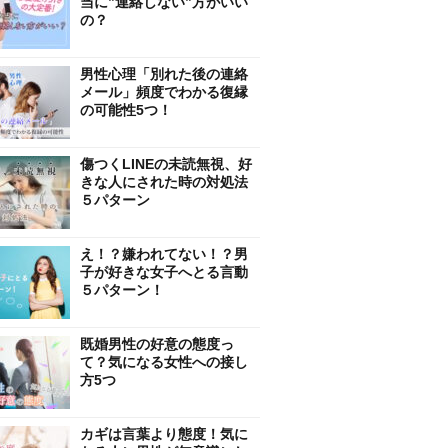
当に”連絡しない”方がいい
の？
男性心理「別れた後の連絡
メール」頻度でわかる復縁
の可能性5つ！
傷つくLINEの未読無視、好
きな人にされた時の対処法
５パターン
え！？嫌われてない！？男
子が好きな女子へとる言動
５パターン！
既婚男性の好意の態度っ
て？気になる女性への接し
方5つ
カギは言葉より態度！気に