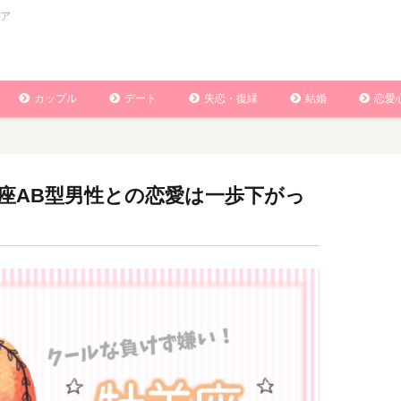
ア
カップル
デート
失恋・復縁
結婚
恋愛
座AB型男性との恋愛は一歩下がっ