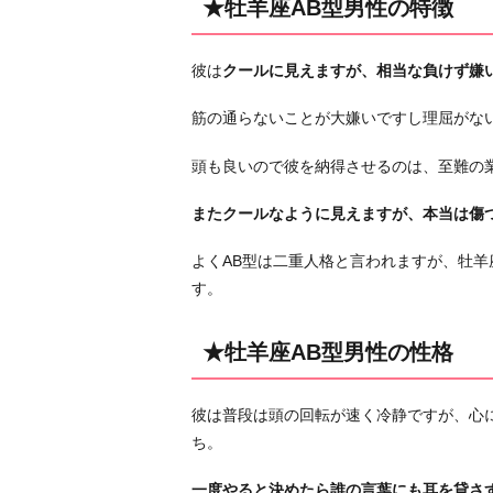
★牡羊座AB型男性の特徴
羊
座
彼は
クールに見えますが、相当な負けず嫌
A
B
筋の通らないことが大嫌いですし理屈がな
型
男
頭も良いので彼を納得させるのは、至難の
性
またクールなように見えますが、本当は傷
の
性
よくAB型は二重人格と言われますが、牡羊
格
す。
★
牡
★牡羊座AB型男性の性格
羊
座
A
彼は普段は頭の回転が速く冷静ですが、心
B
ち。
型
一度やると決めたら誰の言葉にも耳を貸さ