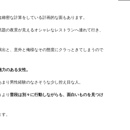
は緻密な計算をしている計画的な面もあります。
話題の夜景が見えるオシャレなレストランへ連れて行き、
演出と、意外と俺様なその態度にクラっときてしまうので
魅力のある女性。
あまり男性経験のなさそうな少し控え目な人。
うより
普段は別々に行動しながらも、面白いものを見つけ
。
ます。