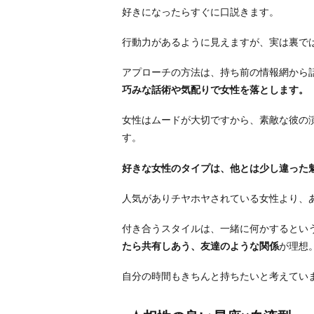
牡
好きになったらすぐに口説きます。
羊
行動力があるように見えますが、実は裏で
座
A
アプローチの方法は、持ち前の情報網から
B
巧みな話術や気配りで女性を落とします。
型
男
女性はムードが大切ですから、素敵な彼の
性
す。
の
落
好きな女性のタイプは、他とは少し違った
と
人気がありチヤホヤされている女性より、
し
方
付き合うスタイルは、一緒に何かするとい
お
たら共有しあう、友達のような関係
が理想
わ
り
自分の時間もきちんと持ちたいと考えてい
に