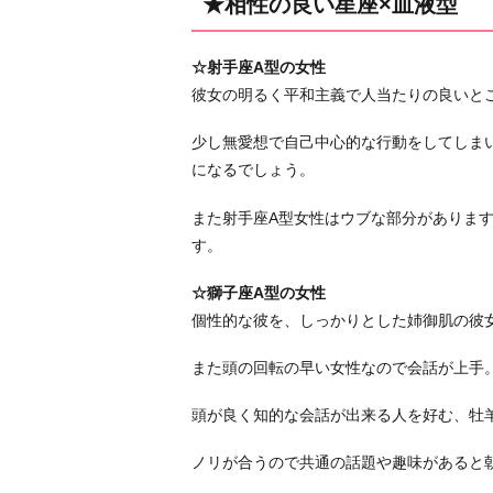
★相性の良い星座×血液型
☆射手座A型の女性
彼女の明るく平和主義で人当たりの良いと
少し無愛想で自己中心的な行動をしてしま
になるでしょう。
また射手座A型女性はウブな部分がありま
す。
☆獅子座A型の女性
個性的な彼を、しっかりとした姉御肌の彼
また頭の回転の早い女性なので会話が上手
頭が良く知的な会話が出来る人を好む、牡羊
ノリが合うので共通の話題や趣味があると