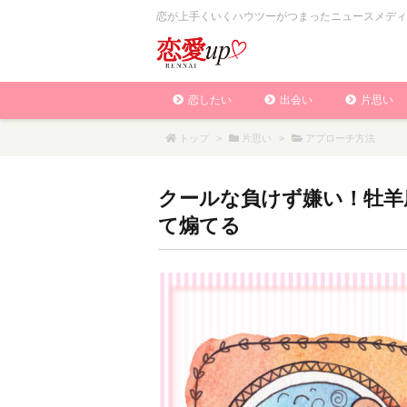
恋が上手くいくハウツーがつまったニュースメディ
恋したい
出会い
片思い
トップ
>
片思い
>
アプローチ方法
クールな負けず嫌い！牡羊
て煽てる