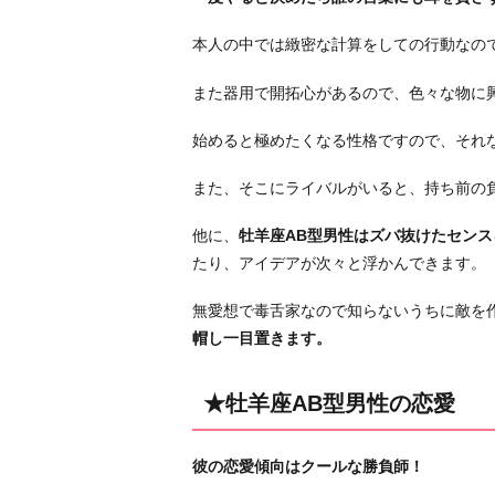
男
性
本人の中では緻密な計算をしての行動なの
の
恋
また器用で開拓心があるので、色々な物に
愛
始めると極めたくなる性格ですので、それ
★
相
また、そこにライバルがいると、持ち前の
性
の
他に、
牡羊座AB型男性はズバ抜けたセン
良
たり、アイデアが次々と浮かんできます。
い
無愛想で毒舌家なので知らないうちに敵を
星
帽し一目置きます。
座
×
血
★牡羊座AB型男性の恋愛
液
型
彼の恋愛傾向はクールな勝負師！
★