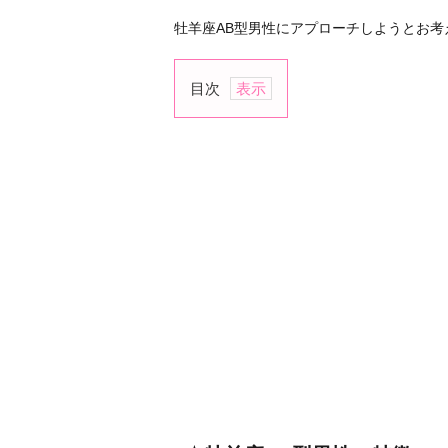
牡羊座AB型男性にアプローチしようとお考
目次
★
牡
羊
座
A
B
型
男
性
の
特
徴
★
牡