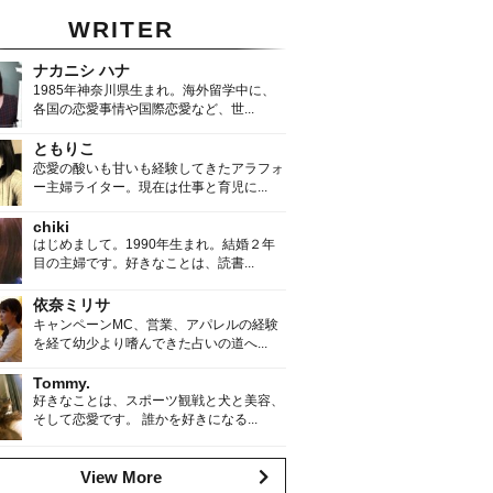
WRITER
ナカニシ ハナ
1985年神奈川県生まれ。海外留学中に、
各国の恋愛事情や国際恋愛など、世...
ともりこ
恋愛の酸いも甘いも経験してきたアラフォ
ー主婦ライター。現在は仕事と育児に...
chiki
はじめまして。1990年生まれ。結婚２年
目の主婦です。好きなことは、読書...
依奈ミリサ
キャンペーンMC、営業、アパレルの経験
を経て幼少より嗜んできた占いの道へ...
Tommy.
好きなことは、スポーツ観戦と犬と美容、
そして恋愛です。 誰かを好きになる...
View More